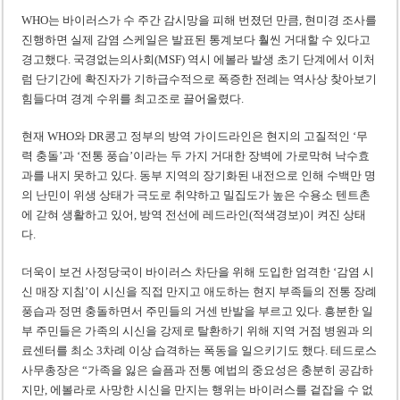
WHO는 바이러스가 수 주간 감시망을 피해 번졌던 만큼, 현미경 조사를
진행하면 실제 감염 스케일은 발표된 통계보다 훨씬 거대할 수 있다고
경고했다. 국경없는의사회(MSF) 역시 에볼라 발생 초기 단계에서 이처
럼 단기간에 확진자가 기하급수적으로 폭증한 전례는 역사상 찾아보기
힘들다며 경계 수위를 최고조로 끌어올렸다.
현재 WHO와 DR콩고 정부의 방역 가이드라인은 현지의 고질적인 ‘무
력 충돌’과 ‘전통 풍습’이라는 두 가지 거대한 장벽에 가로막혀 낙수효
과를 내지 못하고 있다. 동부 지역의 장기화된 내전으로 인해 수백만 명
의 난민이 위생 상태가 극도로 취약하고 밀집도가 높은 수용소 텐트촌
에 갇혀 생활하고 있어, 방역 전선에 레드라인(적색경보)이 켜진 상태
다.
더욱이 보건 사정당국이 바이러스 차단을 위해 도입한 엄격한 ‘감염 시
신 매장 지침’이 시신을 직접 만지고 애도하는 현지 부족들의 전통 장례
풍습과 정면 충돌하면서 주민들의 거센 반발을 부르고 있다. 흥분한 일
부 주민들은 가족의 시신을 강제로 탈환하기 위해 지역 거점 병원과 의
료센터를 최소 3차례 이상 습격하는 폭동을 일으키기도 했다. 테드로스
사무총장은 “가족을 잃은 슬픔과 전통 예법의 중요성은 충분히 공감하
지만, 에볼라로 사망한 시신을 만지는 행위는 바이러스를 겉잡을 수 없