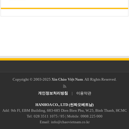
Copyright © 2003-2025
Xin Chào Việt Nam
. All Rights Reserved.
개인정보처리방침
|
이용약관
HANHOA CO., LTD (씬짜오베트남)
Add: 9th Fl, EBM Building, 683-685 Dien Bien Phu, W.25, Binh Thanh, HCMC
Tel: 028 3511 1075 / 95 | Mobile: 0908 225 000
Email: info@chaovietnam.co.kr