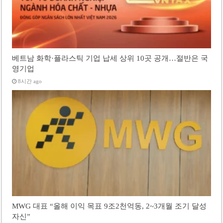
베트남 화학·플라스틱 기업 납세 상위 10곳 공개…절반은 국
영기업
8시간 ago
MWG 대표 “올해 이익 목표 9조2천억동, 2~3개월 조기 달성
자신”