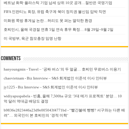
베트남 화학·플라스틱 기업 납세 상위 10곳 공개…절반은 국영기업
FIFA 인판티노 회장, 유럽 축구계·북미 정치권 불신임 압박 직면
미화원 쪽방 휴게실 논란…허리도 못 펴는 열악한 환경
호찌민시, 올해 국경절 연휴 5일 연속 휴무 확정… 8월 29일~9월 2일
미 국방부, 육군 참모총장 임명 난항
Comments
hanyoungmin
-
Travel – ‘공짜 버스’의 두 얼굴… 호찌민 무료버스 이용기
chaovietnam
-
Biz Interview – S&S 회계법인 이준석 이사 인터뷰
jy1225
-
Biz Interview – S&S 회계법인 이준석 이사 인터뷰
widiyapuspabela
-
빈홈, 올해 7,500ha 규모 ‘3대 메가 프로젝트’ 분양… 10
억 달러 역대급 배당도 결정
b9836e2823446a23d9e005043f4771bd
-
“빨간불에 빵빵? 서구와는 다른 배
려”… 외국인이 본 호찌민의 ‘경적 미학’