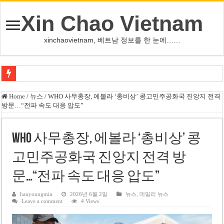
Xin Chao Vietnam
xinchaovietnam, 베트남 정보를 한 눈에……
오덕 목사, 32년 베트남 삶 담은 첫 디카시집 ‘한 컷의 서정’ 출간
Home
/
뉴스
/
WHO 사무총장, 에볼라 ‘총비상’ 콩고민주공화국 진앙지 전격
방문…“전파 속도 대응 압도”
베트남 화학·플라스틱 기업 납세 상위 10곳 공개…절반은 국영기업
MWG 대표 “올해 이익 목표 9조2천억동, 2~3개월 조기 달성 자신”
WHO 사무총장, 에볼라 ‘총비상’ 콩
FIFA 인판티노 회장, 유럽 축구계·북미 정치권 불신임 압박 직면
고민주공화국 진앙지 전격 방
미화원 쪽방 휴게실 논란…허리도 못 펴는 열악한 환경
문…“전파 속도 대응 압도”
호찌민시, 올해 국경절 연휴 5일 연속 휴무 확정… 8월 29일~9월 2일
우크라이나 전황 1,623일: 키이우, 탄도미사일 요격 실패…드론, 모스크바 집
hanyoungmin
2026년 6월 2일
뉴스
,
데일리 뉴스
Leave a comment
4 Views
호찌민 Đá Đỏ 수로 정비 사업, 2026년 말 완공 목표