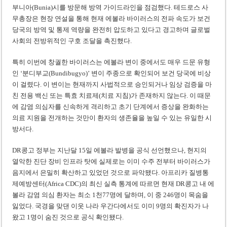
부니아(Bunia)시를 방문해 방역 가이드라인을 점검했다. 테드로스 사
무총장은 현장 연설을 통해 현재 에볼라 바이러스의 전파 속도가 보건
당국의 방역 및 통제 역량을 완전히 압도하고 있다고 경고하며 글로벌
사회의 전방위적인 구호 조달을 촉진했다.
특히 이번에 창궐한 바이러스는 에볼라 변이 중에서도 매우 드문 유형
인 ‘분디부교(Bundibugyo)’ 변이 주종으로 확인되어 보건 당국에 비상
이 걸렸다. 이 변이는 현재까지 사법적으로 승인되거나 임상 검증을 마
친 전용 백신 또는 특효 치료제(치료 지침)가 존재하지 않는다. 이 때문
에 감염 의심자를 신속하게 격리하고 초기 단계에서 증상을 완화하는
의료 지원을 전개하는 것만이 환자의 생존율을 높일 수 있는 유일한 시
방서다.
DR콩고 정부는 지난달 15일 에볼라 발병을 공식 선언했으나, 현지의
열악한 진단 장비 인프라 탓에 실제로는 이미 수주 전부터 바이러스가
음지에서 은밀히 확산하고 있었던 것으로 파악됐다. 아프리카 질병통
제예방센터(Africa CDC)의 최신 실측 통계에 따르면 현재 DR콩고 내 에
볼라 감염 의심 환자는 최소 1천77명에 달하며, 이 중 246명이 목숨을
잃었다. 국경을 맞댄 이웃 나라 우간다에서도 이미 9명의 확진자가 나
왔고 1명이 숨진 것으로 공식 확인됐다.