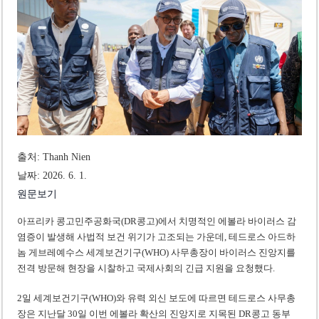
미 국방부, 육군 참모총장 임명 난항
조세심판원, 배우 유연석 30억 세금 불복 청구 기각
출처: Thanh Nien
날짜: 2026. 6. 1.
원문보기
아프리카 콩고민주공화국(DR콩고)에서 치명적인 에볼라 바이러스 감
염증이 발생해 사법적 보건 위기가 고조되는 가운데, 테드로스 아드하
놈 게브레예수스 세계보건기구(WHO) 사무총장이 바이러스 진앙지를
전격 방문해 현장을 시찰하고 국제사회의 긴급 지원을 요청했다.
2일 세계보건기구(WHO)와 유력 외신 보도에 따르면 테드로스 사무총
장은 지난달 30일 이번 에볼라 확산의 진앙지로 지목된 DR콩고 동부