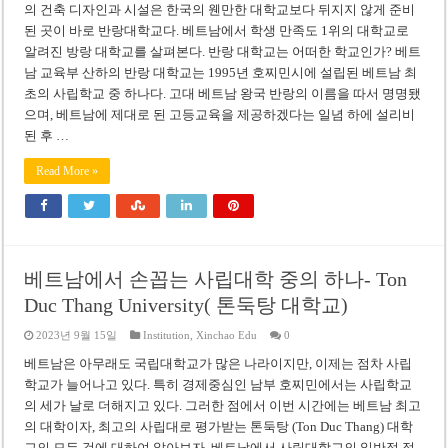
의 건축 디자인과 시설은 한국의 웬만한 대학교보다 뒤지지 않게 준비
된 곳이 바로 반랑대학교다. 베트남에서 학생 만족도 1위의 대학교로
알려진 방랑 대학교를 살펴본다. 반랑 대학교는 어떠한 학교인가? 베트
남 교육부 산하의 반랑 대학교는 1995년 호찌민시에 설립된 베트남 최
초의 사립학교 중 하나다. 고대 베트남 왕국 반랑의 이름을 따서 명명됐
으며, 베트남에 제대로 된 고등교육을 제공하겠다는 일념 하에 설리비
된 후 …
Read More »
베트남에서 손꼽는 사립대학 중의 하나- Ton
Duc Thang University( 톤둑탕 대학교)
2023년 9월 15일
Institution
,
Xinchao Edu
0
베트남은 아무래도 국립대학교가 많은 나라이지만, 이제는 점차 사립
학교가 늘어나고 있다. 특히 경제중심인 남부 호찌민에서는 사립학교
의 세가 날로 더해지고 있다. 그러한 점에서 이번 시간에는 베트남 최고
의 대학이자, 최고의 사립대로 평가받는 톤둑탕 (Ton Duc Thang) 대학
교의 모든 것에 대하여 알아보자. 베트남에서 사립대학교의 일반적 정