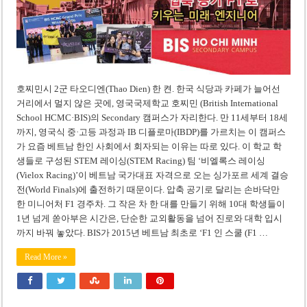
‘1,000억 달러 남북고속철 투자’ 호언장담 메콜로르 회장 체포
베트남 세무당국, 납세자 정보 공개 기준·절차 명확화
호찌민시 2군 타오디엔(Thao Dien) 한 켠. 한국 식당과 카페가 늘어선
거리에서 멀지 않은 곳에, 영국국제학교 호찌민 (British International
School HCMC·BIS)의 Secondary 캠퍼스가 자리한다. 만 11세부터 18세
까지, 영국식 중·고등 과정과 IB 디플로마(IBDP)를 가르치는 이 캠퍼스
가 요즘 베트남 한인 사회에서 회자되는 이유는 따로 있다. 이 학교 학
생들로 구성된 STEM 레이싱(STEM Racing) 팀 ‘비엘록스 레이싱
(Vielox Racing)’이 베트남 국가대표 자격으로 오는 싱가포르 세계 결승
전(World Finals)에 출전하기 때문이다. 압축 공기로 달리는 손바닥만
한 미니어처 F1 경주차. 그 작은 차 한 대를 만들기 위해 10대 학생들이
1년 넘게 쏟아부은 시간은, 단순한 교외활동을 넘어 진로와 대학 입시
까지 바꿔 놓았다. BIS가 2015년 베트남 최초로 ‘F1 인 스쿨 (F1 …
Read More »