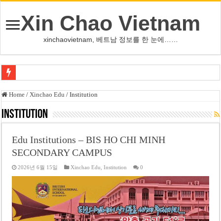
Xin Chao Vietnam
xinchaovietnam, 베트남 정보를 한 눈에……
쩐 타인 먼 베트남 국회의장 “외교 성과, 국가 위상 제고에 크게 기여”
Home
/
Xinchao Edu
/
Institution
싱가포르 하오마트, 마지막 프리미엄 매장 폐점… 적자·소송 악재 속 사업 축
Institution
베트남 은행 분기 순이익 1조 동 시대…비엣콤뱅크 등 5곳 돌파
Edu Institutions – BIS HO CHI MINH
PNJ, 다이아몬드 밀수 여파에 2분기 적자… 10월 임시 주총 개최
SECONDARY CAMPUS
팜 녓 브엉 빈그룹 회장 딸, 그룹 계열사 경영에 첫 등장
2026년 6월 15일
Xinchao Edu
,
Institution
0
케펠, 투티엠 엠파이어시티 지분 전량 2억7000만 달러에 매각
베트남 MB은행, 2026년 수익 목표 자신…부동산 대출 비율 13% 고수
베트남주식 HAT, 15년 연속 현금 배당…주당 3,000동 지급