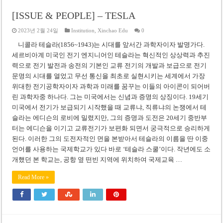
[ISSUE & PEOPLE] – TESLA
2023년 2월 24일
Institution
,
Xinchao Edu
0
니콜라 테슬라(1856~1943)는 시대를 앞서간 과학자이자 발명가다.
세르비아계 미국인 전기 엔지니어인 테슬라는 혁신적인 상상력과 추진
력으로 전기 발전과 송전의 기본인 교류 전기의 개발과 보급으로 전기
문명의 시대를 열었고 무선 통신을 최초로 실현시키는 세계에서 가장
위대한 전기공학자이자 과학과 미래를 꿈꾸는 이들의 아이콘이 되어버
린 과학자중 하나다. 그는 미국에서는 신념과 증명의 상징이다. 19세기
미국에서 전기가 보급되기 시작했을 때 교류냐, 직류냐의 논쟁에서 테
슬라는 에디슨의 로비에 밀렸지만, 그의 증명과 도전은 20세기 중반부
터는 에디슨을 이기고 교류전기가 보편화 되면서 궁극적으로 승리하게
된다. 이러한 그의 도전자적인 면을 본받아서 테슬라의 이름을 딴 이중
언어를 사용하는 국제학교가 있다 바로 ‘테슬라 스쿨’이다. 작년에도 소
개했던 본 학교는, 공항 옆 떤빈 지역에 위치하여 국제교육 …
Read More »