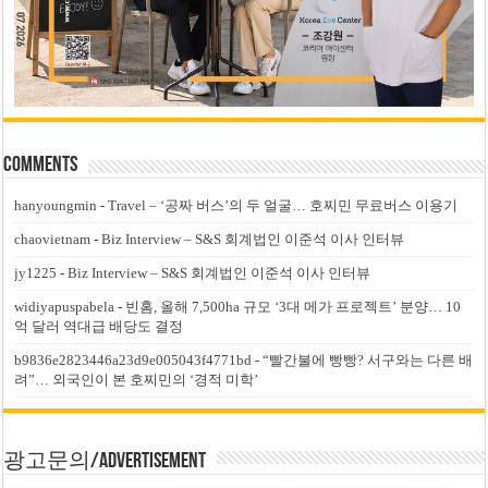
Comments
hanyoungmin
-
Travel – ‘공짜 버스’의 두 얼굴… 호찌민 무료버스 이용기
chaovietnam
-
Biz Interview – S&S 회계법인 이준석 이사 인터뷰
jy1225
-
Biz Interview – S&S 회계법인 이준석 이사 인터뷰
widiyapuspabela
-
빈홈, 올해 7,500ha 규모 ‘3대 메가 프로젝트’ 분양… 10
억 달러 역대급 배당도 결정
b9836e2823446a23d9e005043f4771bd
-
“빨간불에 빵빵? 서구와는 다른 배
려”… 외국인이 본 호찌민의 ‘경적 미학’
광고문의/Advertisement