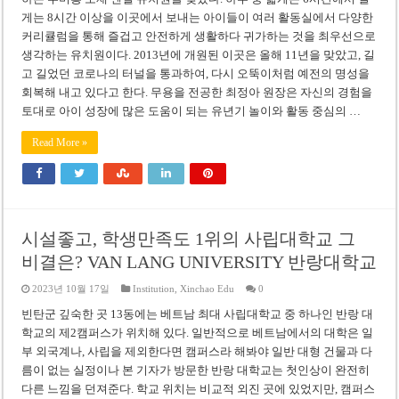
게는 8시간 이상을 이곳에서 보내는 아이들이 여러 활동실에서 다양한
커리큘럼을 통해 즐겁고 안전하게 생활하다 귀가하는 것을 최우선으로
생각하는 유치원이다. 2013년에 개원된 이곳은 올해 11년을 맞았고, 길
고 길었던 코로나의 터널을 통과하여, 다시 오뚝이처럼 예전의 명성을
회복해 내고 있다고 한다. 무용을 전공한 최정아 원장은 자신의 경험을
토대로 아이 성장에 많은 도움이 되는 유년기 놀이와 활동 중심의 …
Read More »
시설좋고, 학생만족도 1위의 사립대학교 그
비결은? VAN LANG UNIVERSITY 반랑대학교
2023년 10월 17일
Institution
,
Xinchao Edu
0
빈탄군 깊숙한 곳 13동에는 베트남 최대 사립대학교 중 하나인 반랑 대
학교의 제2캠퍼스가 위치해 있다. 일반적으로 베트남에서의 대학은 일
부 외국계나, 사립을 제외한다면 캠퍼스라 해봐야 일반 대형 건물과 다
름이 없는 실정이나 본 기자가 방문한 반랑 대학교는 첫인상이 완전히
다른 느낌을 던져준다. 학교 위치는 비교적 외진 곳에 있었지만, 캠퍼스