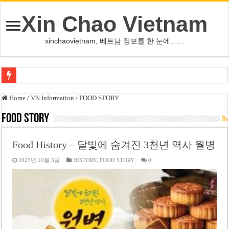
Xin Chao Vietnam
xinchaovietnam, 베트남 정보를 한 눈에……
쩐 타인 먼 베트남 국회의장 “외교 성과, 국가 위상 제고에 크게 기여”
Home
/
VN Information
/
FOOD STORY
싱가포르 하오마트, 마지막 프리미엄 매장 폐점… 적자·소송 악재 속 사업 축
FOOD STORY
베트남 은행 분기 순이익 1조 동 시대…비엣콤뱅크 등 5곳 돌파
Food History – 달빛에 숨겨진 3천년 역사 월병
PNJ, 다이아몬드 밀수 여파에 2분기 적자… 10월 임시 주총 개최
2025년 10월 3일
HISTORY
,
FOOD STORY
0
팜 녓 브엉 빈그룹 회장 딸, 그룹 계열사 경영에 첫 등장
케펠, 투티엠 엠파이어시티 지분 전량 2억7000만 달러에 매각
베트남 MB은행, 2026년 수익 목표 자신…부동산 대출 비율 13% 고수
베트남주식 HAT, 15년 연속 현금 배당…주당 3,000동 지급