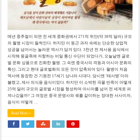
‘1,000억 달러 남북고속철 투자’ 호언장담 메콜로르 회장 체포
베트남 세무당국, 납세자 정보 공개 기준·절차 명확화
매년 중추절이 되면 전 세계 중화권에서 271억 위안(약 38억 달러) 규모
의 월병 시장이 들썩인다. 하지만 이 둥근 과자 속에는 단순한 상업적
성공을 넘어서는 놀라운 역사가 담겨 있다. 3천년 전 제사용 음식에서
시작해 몽골족에 저항하는 비밀 통신 수단이 되었다가, 오늘날엔 글로
벌 문화 상품으로 진화한 월병. 그 속엔 중국사의 격동과 아시아 문화의
확산, 그리고 현대 글로벌화의 모든 것이 압축되어 있다. 월병이 처음
역사에 등장한 건 기원전 17세기 상나라 시대다. 당시엔 ‘태사병’이라
불렸고, 제사 의식용 음식이었다. 하지만 이 소박한 곡물 반죽이 어떻게
25억 달러 규모의 글로벌 시장을 형성하며 아시아를 넘어 전 세계로 퍼
져나갔을까? 그 여정은 중국 문명사와 궤를 같이하는 장대한 서사이자,
음식이 어떻게 …
Read More »