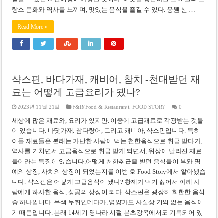
랑스 문화와 역사를 느끼며, 맛있는 음식을 즐길 수 있다. 응웬 신 …
Read More »
샥스핀, 바다가재, 캐비어, 참치 -천대받던 재
료는 어떻게 고급요리가 됐나?
2023년 11월 21일
F&R(Food & Restaurant)
,
FOOD STORY
0
세상에 많은 재료와, 요리가 있지만. 이중에 고급재료로 각광받는 것들
이 있습니다. 바닷가재. 참다랑어, 그리고 캐비아, 샥스핀입니다. 특히
이들 재료들은 본래는 가난한 사람이 먹는 천한음식으로 취급 받다가,
역사를 거치면서 고급음식으로 취급 받게 되면서, 위상이 달라진 재료
들이라는 특징이 있습니다.어떻게 천한취급을 받던 음식들이 부와 명
예의 상징, 사치의 상징이 되었는지를 이번 호 Food Story에서 알아봤습
니다. 샥스핀은 어떻게 고급음식이 됐나? 황제가 먹기 싫어서 아래 사
람에게 하사한 음식, 성공의 상징이 되다. 삭스핀은 굉장히 희한한 음식
중 하나입니다. 무색 무취인데다가, 영양가도 사실상 거의 없는 음식이
기 때문입니다. 본래 14세기 명나라 시절 본초강목에서도 기록되어 있