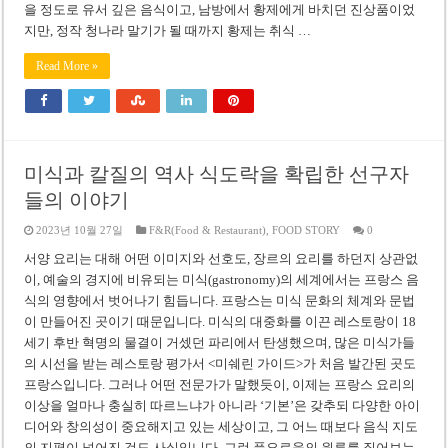
을 정도로 유서 깊은 음식이고, 남방에서 황제에게 바치던 진상품이었
지만, 정작 청나라 말기가 될 때까지 황제는 취식 …
Read More »
미식과 칼질의 역사 식도락을 확립한 선구자
들의 이야기
2023년 10월 27일
F&R(Food & Restaurant)
,
FOOD STORY
0
서양 요리는 대해 어떤 이미지와 선호도, 장르의 요리를 하던지 상관없
이, 예술의 경지에 비유되는 미식(gastronomy)의 세계에서는 프랑스 음
식의 영향에서 벗어나기 힘듭니다. 프랑스는 미식 문화의 체계와 문법
이 만들어진 곳이기 때문입니다. 미식의 대중화를 이끈 레스토랑이 18
세기 후반 혁명의 물결이 거셌던 파리에서 탄생했으며, 많은 미식가들
의 시선을 받는 레스토랑 평가서 <미쉐린 가이드>가 처음 발간된 곳도
프랑스입니다. 그러나 어떤 전문가가 말했듯이, 이제는 프랑스 요리의
이상을 얼마나 충실히 따르느냐가 아니라 ‘기본’은 갖추되 다양한 아이
디어와 창의성이 중요해지고 있는 세상이고, 그 어느 때보다 음식 지도
의 지평이 넓어진 것도 사실입니다. 그런 풍요로움의 원류를 짚어보는