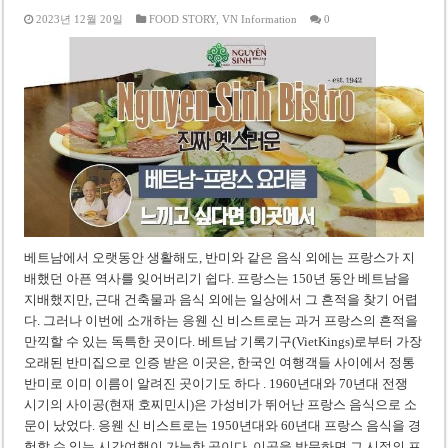
2023년 12월 20일
FOOD STORY
,
VN Information
0
베트남에서 오랫동안 생활해도, 반미와 같은 음식 외에는 프랑스가 지
배했던 아픈 역사를 잊어버리기 쉽다. 프랑스는 150년 동안 베트남을
지배했지만, 근대 건축물과 음식 외에는 일상에서 그 흔적을 찾기 어렵
다. 그러나 이번에 소개하는 응웬 신 비스트로는 과거 프랑스의 흔적을
만끽할 수 있는 독특한 곳이다. 베트남 기록기구(VietKings)로부터 가장
오래된 반미집으로 인증 받은 이곳은, 한국인 여행객들 사이에서 정통
반미로 이미 이름이 알려진 곳이기도 하다 . 1960년대와 70년대 전쟁
시기의 사이공(현재 호찌민시)은 가성비가 뛰어난 프랑스 음식으로 소
문이 났었다. 응웬 신 비스트로는 1950년대와 60년대 프랑스 음식을 경
험할 수 있는 시간여행이 가능한 곳이다. 이곳을 방문하면 그 시절의 프