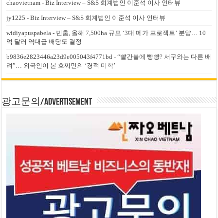
chaovietnam
-
Biz Interview – S&S 회계법인 이준석 이사 인터뷰
jy1225
-
Biz Interview – S&S 회계법인 이준석 이사 인터뷰
widiyapuspabela
-
빈홈, 올해 7,500ha 규모 ‘3대 메가 프로젝트’ 분양… 10
억 달러 역대급 배당도 결정
b9836e2823446a23d9e005043f4771bd
-
“빨간불에 빵빵? 서구와는 다른 배
려”… 외국인이 본 호찌민의 ‘경적 미학’
광고문의/Advertisement