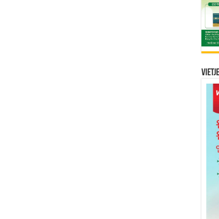
Vietj