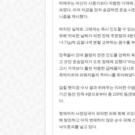
히에우는 자신이 시중가보다 저렴한 가격에 
속였다. 이어 자금을 먼저 송금하면 운송 시한
니즘을 제시했다.
하지만 실제로 그에게는 즉시 인도할 수 있는
위해 약속한 날짜가 되면 전체 주문량의 4분의 3
=3.75g)씩 감질나게 분할 교부하는 꼼수를 
친척들이 잔여 물량의 전면 인도를 강력히 독촉
고 오던 운송업자가 도로 정체에 갇혔다”라는 
고시 가격보다 훨씬 저렴한 급매물이 임시로
윽박지르며 피해자들의 주머니를 쥐어짜냈다
검찰 현미경 수사 결과 히에우는 이러한 수법으로
기간 동안 친척 4명으로부터 총 220억 동(한
다.
현재까지 사정당국이 파악한 피해 회복 규모는 
해 탕진하고 아직 변제하지 않은 순수 피해 스케
낙수효과를 낳고 있다.