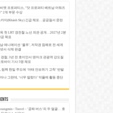
비엣 프로퍼티스, “닷 프로퍼티 베트남 어워즈
6” 2개 부문 수상
스카이(Khánh Sky) 긴급 체포…공공질서 문란
옥 첫 LRT 경전철 노선 외관 공개…2027년 2분
완공 목표
남 애니메이션 ‘울푸’, 저작권 침해로 전 세계
넷서 삭제 판결
 경찰, 3년 전 호이안서 덴마크 관광객 강도질
오토바이 기사 5명 체포
, 림팩 한일 주도에 ‘아태 안보위기 고착’ 반발
아나 그란데, ‘너무 말랐다’ 악플에 활동 중단
ents
youngmin
-
Travel – ‘공짜 버스’의 두 얼굴… 호