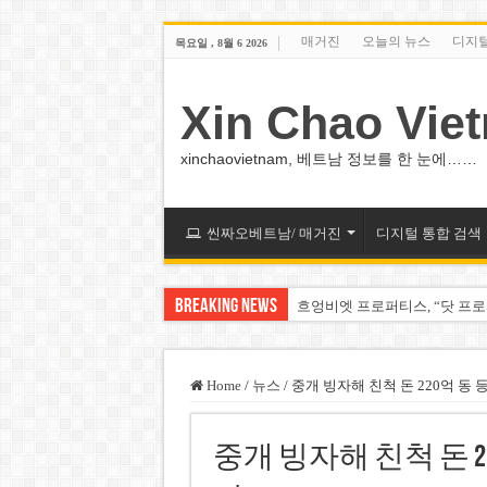
매거진
오늘의 뉴스
디지
목요일 , 8월 6 2026
Xin Chao Vie
xinchaovietnam, 베트남 정보를 한 눈에……
씬짜오베트남/ 매거진
디지털 통합 검색
Breaking News
흐엉비엣 프로퍼티스, “닷 프로퍼
칸 스카이(Khánh Sky) 긴급
푸꾸옥 첫 LRT 경전철 노선 외
Home
/
뉴스
/
중개 빙자해 친척 돈 220억 동 
다낭 경찰, 3년 전 호이안서 
중개 빙자해 친척 돈 2
베트남 애니메이션 ‘울푸’, 저