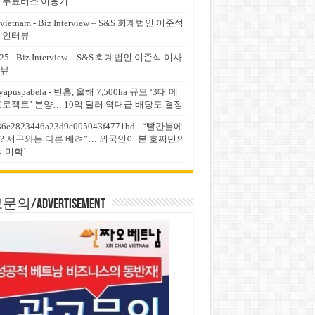
 무료버스 이용기
vietnam
-
Biz Interview – S&S 회계법인 이준석
 인터뷰
25
-
Biz Interview – S&S 회계법인 이준석 이사
뷰
yapuspabela
-
빈홈, 올해 7,500ha 규모 ‘3대 메
프로젝트’ 분양… 10억 달러 역대급 배당도 결정
36e2823446a23d9e005043f4771bd
-
“빨간불에
? 서구와는 다른 배려”… 외국인이 본 호찌민의
적 미학’
의/Advertisement