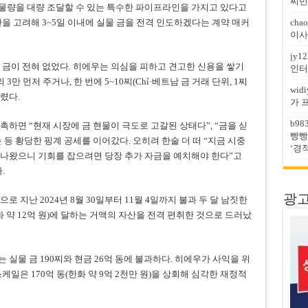
찌민
물량을 대량 조달할 수 있는 특수한 파이프라인을 가지고 있다고
을 고려해 3~5일 이내에 실물 금을 전격 인도하겠다는 계약 매커
chao
이사
jy12
 금이 전혀 없었다. 히에우는 의심을 피하고 견고한 신용을 쌓기
인터
만 먼저 주거나, 한 번에 5~10찌(Chỉ·베트남 금 거래 단위, 1찌
widi
부렸다.
가 
b98
하면 “현재 시장에 금 현물이 극도로 고갈된 상태다”, “금을 싣
빵빵
등 황당한 핑계 공세를 이어갔다. 오히려 한술 더 떠 “지금 시중
‘경
 나왔으니 기회를 잡으려면 당장 추가 자금을 예치해야 한다”고
.
광고문
 지난 2024년 8월 30일부터 11월 4일까지 불과 두 달 남짓한
화 약 12억 원)에 달하는 거액의 자산을 전격 편취한 것으로 드러났
실물 금 190찌와 현금 26억 동에 불과하다. 히에우가 사익을 위
일은 170억 동(한화 약 9억 2천만 원)을 상회해 심각한 재정적