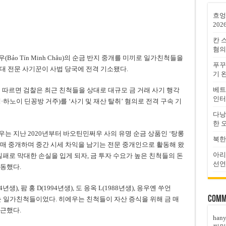
흐엉
202
칸 
혐의
ảo Tín Minh Châu)의 순금 반지 중개를 미끼로 일가친척들을
푸꾸
20대 전문 사기꾼이 사법 당국에 전격 기소됐다.
기 
베트
따르면 검찰은 최근 친척들을 상대로 대규모 금 거래 사기 행각
인터
00년생·하노이 딘꽁방 거주)를 ‘사기 및 재산 탈취’ 혐의로 전격 구속 기
다낭
한 
는 지난 2020년부터 바오틴민쩌우 사의 유명 순금 상품인 ‘탕롱
북한
를 대량 매매 중개하며 중간 시세 차익을 남기는 전문 중개인으로 활동해 왔
아리
업 실패로 막대한 손실을 입게 되자, 금 투자 수요가 높은 친척들의 돈
선언
동했다.
생), 팜 홍 D(1994년생), 도 응옥 L(1988년생), 응우옌 쑤언
Comm
나눈 일가친척들이었다. 히에우는 친척들이 자산 증식을 위해 금 매
근했다.
han