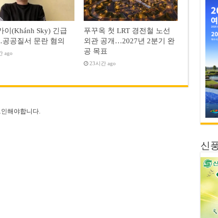
이(Khánh Sky) 긴급
푸꾸옥 첫 LRT 경전철 노선
공공질서 문란 혐의
외관 공개…2027년 2분기 완
공 목표
 ago
23시간 ago
그인
해야합니다.
신