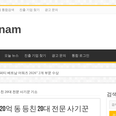
털 통합검색
진출 기업 찾기
광고 문의
tnam
오늘 뉴스
진출 기업 찾기
광고 문의
통합 로그인
티 베트남 어워즈 2026” 2개 부문 수상
 체포…공공질서 문란 혐의
관 공개…2027년 2분기 완공 목표
등친 20대 전문 사기꾼 기소
검색/
덴마크 관광객 강도질한 오토바이 기사 5명 체포
20억 동 등친 20대 전문 사기꾼
작권 침해로 전 세계 인터넷서 삭제 판결