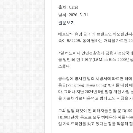
출처: Cafef
날짜: 2026. 5. 31.
원문보기
베트남의 유명 금 거래 브랜드인 바오틴민쩌우(B
속여 약 220억 동에 달하는 거액을 가로챈 
2일 하노이시 인민검찰청과 금융 사정당국에 
을 벌인 레 민 히에우(Lê Minh Hiếu·20
소했다.
공소장에 명시된 범죄 시방서에 따르면 히에우
용금(Vàng rồng Thăng Long)’ 반지
다. 그러나 지난 2024년 8월 말경 개인 사
을 가로채기로 마음먹고 범죄 고안 지침을 가
그의 범행 타깃이 된 피해자들은 팜 문 D(1994년
H(1983년생) 등으로 모두 히에우와 피를 
입 가이드라인을 찾고 있다는 점을 악용해 접