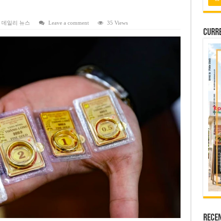
’ 악플에 활동 중단 선언
안보위기 고착’ 반발
,
데일리 뉴스
Leave a comment
35 Views
Curre
약 협상 이번 주 마무리 목표
 해임 검토…리플렉팅 풀 사건 공소기각에 격노
백신·홍역 두고 생방송 설전
Rece