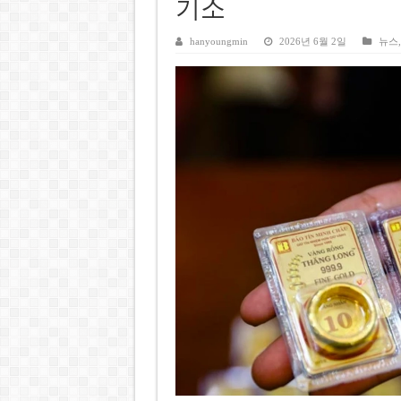
아리아나 그란데, ‘너무 말랐다
기소
북한, 림팩 한일 주도에 ‘아태 
hanyoungmin
2026년 6월 2일
뉴스
레알 마드리드, 비니시우스 재계
트럼프, ‘명령 불복종’ 검사장
美 보건복지장관·CNN 앵커, 