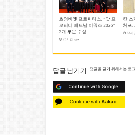
흐엉비엣 프로퍼티스, “닷 프
칸 스카
로퍼티 베트남 어워즈 2026”
체포…
2개 부문 수상
23시간
23시간 ago
댓글을 달기 위해서는
로
답글 남기기
Continue with
Google
Continue with
Kakao