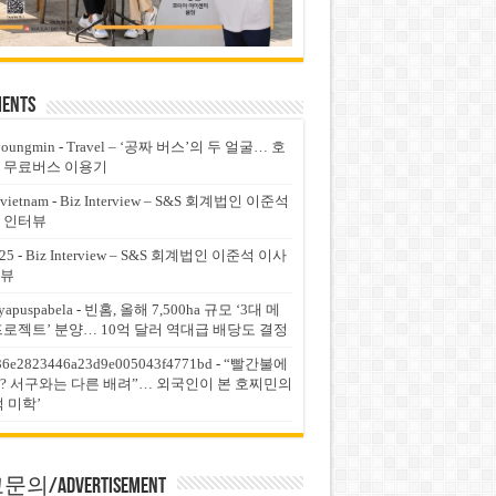
ents
youngmin
-
Travel – ‘공짜 버스’의 두 얼굴… 호
 무료버스 이용기
vietnam
-
Biz Interview – S&S 회계법인 이준석
 인터뷰
25
-
Biz Interview – S&S 회계법인 이준석 이사
뷰
yapuspabela
-
빈홈, 올해 7,500ha 규모 ‘3대 메
프로젝트’ 분양… 10억 달러 역대급 배당도 결정
36e2823446a23d9e005043f4771bd
-
“빨간불에
? 서구와는 다른 배려”… 외국인이 본 호찌민의
적 미학’
의/Advertisement