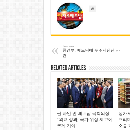
Previous
환경부, 베트남에 수주지원단 파
견
Related Articles
쩐 타인 먼 베트남 국회의장
싱가포
“외교 성과, 국가 위상 제고에
프리미
크게 기여”
소송 