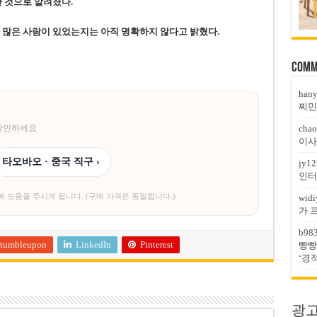
 것으로 알려졌다.
 많은 사람이 있었는지는 아직 명확하지 않
다고 밝혔다
.
Comm
han
찌민
chao
 확인하세요
이사
타오바오 · 중국 직구 ›
jy12
인터
에 도움을 주시게 됩니다. (구매 가격은 동일합니다.)
widi
가 
b98
tumbleupon
LinkedIn
Pinterest
빵빵
‘경
광고문