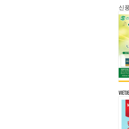
신
Vietj