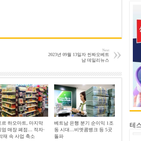
Next
2023년 09월 13일자 씬짜오베트
남 데일리뉴스
르 하오마트, 마지막
베트남 은행 분기 순이익 1조
테
엄 매장 폐점… 적자·
동 시대…비엣콤뱅크 등 5곳
악재 속 사업 축소
돌파