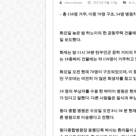
케펠, 투티엠 엠파이어시티 지분
chaovietnam
2023년 9월 13일
뉴스
베트남 MB은행, 2026년 수익
– 총 150명 거주, 이중 70명 구조, 54명 병
베트남주식 HAT, 15년 연속 현
‘1,000억 달러 남북고속철 투
화요일 늦은 밤 하노이의 한
공동주택
건물에
일 보도했다.
베트남 세무당국, 납세자 정보 
화재는 밤 11시 50분 탄쑤언군 꿍하 거리의
는 10층짜리 건물에는 약 150명이 거주하
화요일 오전 현재 70명이 구조되었으며, 이 
만
구조대는 여전히 더 많은 희생자를 찾고 있
19 명의
부상자
를 수용 한
박
마이 병원은
현
가 있다고 말했다. 다른 사람들은 질식과 부
동다 종합 병원은 수요일 오전 8시 30 분 현
른 병원으로 이송
됐다고 전했다.
동다종합
병원장 응웬딘푹 박사는 환자들이 공