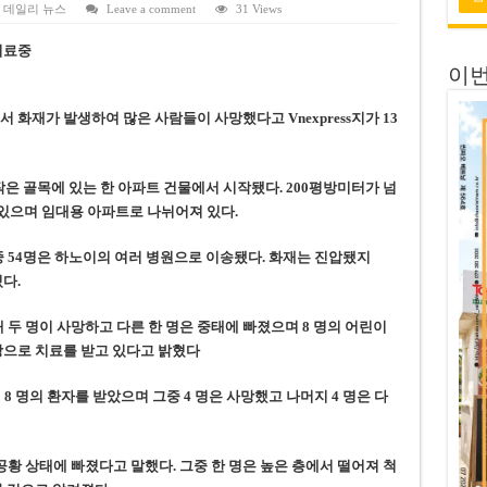
 전량 2억7000만 달러에 매각
,
데일리 뉴스
Leave a comment
31 Views
 목표 자신…부동산 대출 비율 13% 고수
원치료중
이번
금 배당…주당 3,000동 지급
자’ 호언장담 메콜로르 회장 체포
서 화재가 발생
하여
많은 사람들이 사망했다
고 Vnexpress지가 13
공개 기준·절차 명확화
 작은 골목에 있는 한
아파트
건물에서 시작됐다. 200평방미터가 넘
고 있으며 임대용 아파트로 나뉘어져 있
다.
중 54명은 하노이의 여러 병원으로 이송
됐다
. 화재는 진압
됐지
다.
재
두 명이 사망하고 다른 한 명은 중태에 빠졌으며 8 명의 어린이
상으로 치료를 받고 있다고 밝혔
다
재 8 명의 환자를 받았으며 그중 4 명은 사망했고 나머지 4 명은 다
황 상태에 빠졌다고 말했다. 그중 한 명은 높은 층에서 떨어져 척