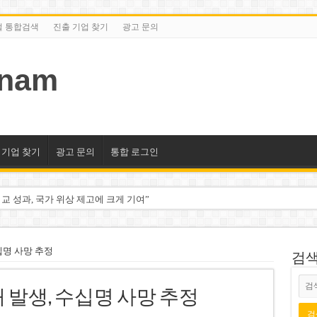
털 통합검색
진출 기업 찾기
광고 문의
tnam
 기업 찾기
광고 문의
통합 로그인
교 성과, 국가 위상 제고에 크게 기여”
미엄 매장 폐점… 적자·소송 악재 속 사업 축소
동 시대…비엣콤뱅크 등 5곳 돌파
십명 사망 추정
검색/
2분기 적자… 10월 임시 주총 개최
 발생, 수십명 사망 추정
룹 계열사 경영에 첫 등장