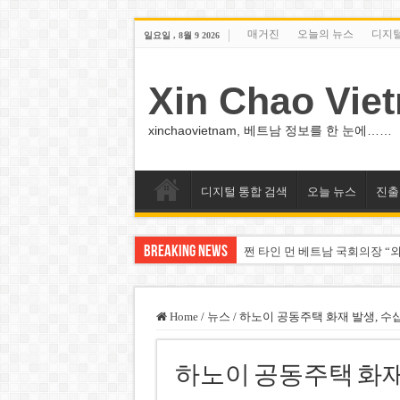
매거진
오늘의 뉴스
디지
일요일 , 8월 9 2026
Xin Chao Vie
xinchaovietnam, 베트남 정보를 한 눈에……
디지털 통합 검색
오늘 뉴스
진출
Breaking News
쩐 타인 먼 베트남 국회의장 “외
싱가포르 하오마트, 마지막 프리
베트남 은행 분기 순이익 1조 
Home
/
뉴스
/
하노이 공동주택 화재 발생, 수
PNJ, 다이아몬드 밀수 여파에 
하노이 공동주택 화재
팜 녓 브엉 빈그룹 회장 딸, 그