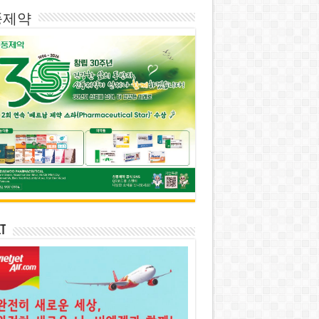
풍제약
et