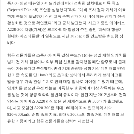
종사가 안전 매뉴얼 가이드라인에 따라 정확한 절차대로 이륙 취소
(Rejected Take-off) 조안을 실행했다”라며 “예비 조사 결과 기체가 이륙
한계 속도에 도달하기 직전 고속 주행 상태에서 비상 제동 장치가 전격
활성화된 것으로 확인됐다”라고 공식 발표했다. 사고 기종인 에어버스
A220-300 차량(기체)은 크로아티아 항공이 추진 중인 ‘차세대 항공기
현대화 마스터플랜’의 일환으로 지난 2025년 6월 인도받은 최신형 장
비다.
항공 전문가들은 조종사가 이륙 결심 속도(V1)라는 정밀 제한 임계치를
넘기 전 기체 결함이나 외부 위험 신호를 감지했을 때만 활주로 내 급제
동이 가능하다고 분석했다. 만약 기체 중량과 공항 기상 데이터를 반영
한 기준 속도를 단 1km/h라도 초과한 상태에서 무리하게 브레이크를
밟을 경우 가속 관성 수치로 인해 대형 참사로 이어질 수 있기 때문에,
임계치를 넘으면 우선 하늘로 이륙한 뒤 회항하여 비상 착륙하는 수소
를 밟는 것이 항공 역학의 불변의 규칙이다. 한편 지난 2012년부터 전격
양산된 에어버스 A220 라인업은 전 세계적으로 총 506대가 출고됐으
며, 사고 모델인 A220-300은 최대 160개의 좌석 인프라와 시속
820~900km의 순항 속도 지표, 최대 6,300km의 항속 거리 데이터를 보
유한 기종이라고 항공 전문가들은 강력히 제언했다.