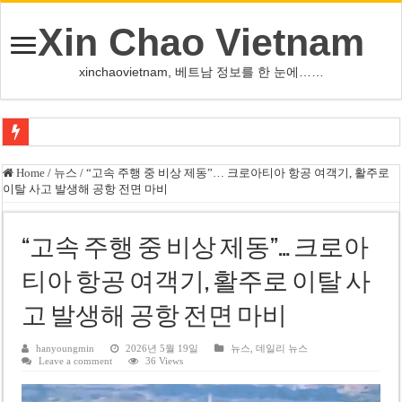
Xin Chao Vietnam
xinchaovietnam, 베트남 정보를 한 눈에……
오덕 목사, 32년 베트남 삶 담은 첫 디카시집 ‘한 컷의 서정’ 출간
Home
/
뉴스
/
“고속 주행 중 비상 제동”… 크로아티아 항공 여객기, 활주로
이탈 사고 발생해 공항 전면 마비
베트남 화학·플라스틱 기업 납세 상위 10곳 공개…절반은 국영기업
MWG 대표 “올해 이익 목표 9조2천억동, 2~3개월 조기 달성 자신”
“고속 주행 중 비상 제동”… 크로아
FIFA 인판티노 회장, 유럽 축구계·북미 정치권 불신임 압박 직면
티아 항공 여객기, 활주로 이탈 사
미화원 쪽방 휴게실 논란…허리도 못 펴는 열악한 환경
고 발생해 공항 전면 마비
호찌민시, 올해 국경절 연휴 5일 연속 휴무 확정… 8월 29일~9월 2일
우크라이나 전황 1,623일: 키이우, 탄도미사일 요격 실패…드론, 모스크바 집
hanyoungmin
2026년 5월 19일
뉴스
,
데일리 뉴스
Leave a comment
36 Views
호찌민 Đá Đỏ 수로 정비 사업, 2026년 말 완공 목표