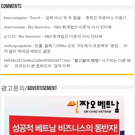
Comments
hanyoungmin
-
Travel – ‘공짜 버스’의 두 얼굴… 호찌민 무료버스 이용기
chaovietnam
-
Biz Interview – S&S 회계법인 이준석 이사 인터뷰
jy1225
-
Biz Interview – S&S 회계법인 이준석 이사 인터뷰
widiyapuspabela
-
빈홈, 올해 7,500ha 규모 ‘3대 메가 프로젝트’ 분양… 10
억 달러 역대급 배당도 결정
b9836e2823446a23d9e005043f4771bd
-
“빨간불에 빵빵? 서구와는 다른 배
려”… 외국인이 본 호찌민의 ‘경적 미학’
광고문의/Advertisement