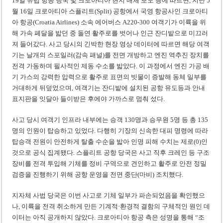
19일 유럽 항공 당국 및 크로아티아 현지 매체 보도 등에 따르면, 지난 5
월 16일 크로아티아 스플리트(Split) 공항에서 국영 항공사인 크로아티
아 항공(Croatia Airlines) 소속 에어버스 A220-300 여객기가 이륙을 위
해 가속 페달을 밟던 중 돌연 활주로를 벗어나 인근 잔디밭으로 미끄러
져 들어갔다. 사고 당시의 긴박한 현장 영상 데이터에 따르면 해당 여객
기는 날개의 스포일러(감속 패널)를 전면 개방하고 엔진 역추진 장치를
전격 가동하며 필사적인 제동 수소를 밟았다. 이 과정에서 엔진 가공 배
기 가스의 강력한 압력으로 활주로 표면의 빗물이 증발해 동체 일부를
거대하게 뒤덮었으며, 여객기는 잔디밭에 설치된 공항 유도등과 안내
표지판을 잇달아 들이받은 후에야 가까스로 멈춰 섰다.
사고 당시 여객기 인프라 내부에는 승객 130명과 승무원 5명 등 총 135
명의 인원이 탑승하고 있었다. 다행히 기장의 신속한 대피 명령에 따라
탑승객 전원이 안전하게 탈출 수순을 밟아 인명 피해 수치는 제로(0)인
것으로 공식 집계됐다. 스플리트 공항 당국은 사고 직후 크레인 등 구조
장비를 전격 투입해 기체를 정비 구역으로 견인하고 활주로 안전 정밀
검증을 진행하기 위해 공항 운영을 전면 중단(마비) 조치했다.
지자체 사법 당국은 이번 사고로 기체 일부가 파손되었음을 확인했으
나, 이륙을 전격 취소하게 만든 기계적·환경적 결함의 구체적인 원인 데
이터는 아직 공개하지 않았다. 크로아티아 항공 측은 성명을 통해 “조