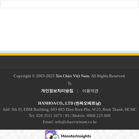
Copyright © 2003-2025
Xin Chào Việt Nam
. All Rights Reserved.
개인정보처리방침
|
이용약관
HANHOA CO., LTD (씬짜오베트남)
Add: 9th Fl, EBM Building, 683-685 Dien Bien Phu, W.25, Binh Thanh, HCMC
Tel: 028 3511 1075 / 95 | Mobile: 0908 225 000
Email: info@chaovietnam.co.kr