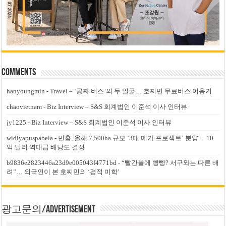
Comments
hanyoungmin
-
Travel – ‘공짜 버스’의 두 얼굴… 호찌민 무료버스 이용기
chaovietnam
-
Biz Interview – S&S 회계법인 이준석 이사 인터뷰
jy1225
-
Biz Interview – S&S 회계법인 이준석 이사 인터뷰
widiyapuspabela
-
빈홈, 올해 7,500ha 규모 ‘3대 메가 프로젝트’ 분양… 10
억 달러 역대급 배당도 결정
b9836e2823446a23d9e005043f4771bd
-
“빨간불에 빵빵? 서구와는 다른 배
려”… 외국인이 본 호찌민의 ‘경적 미학’
광고문의/Advertisement