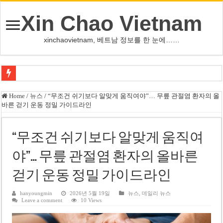
Xin Chao Vietnam
xinchaovietnam, 베트남 정보를 한 눈에……
오덕 목사, 32년 베트남 삶 담은 첫 디카시집 ‘한 컷의 서정’ 출간
Home
/
뉴스
/
“무조건 쉬기보다 알맞게 움직여야”… 무릎 관절염 환자의 올
바른 걷기 운동 정밀 가이드라인
베트남 화학·플라스틱 기업 납세 상위 10곳 공개…절반은 국영기업
MWG 대표 “올해 이익 목표 9조2천억동, 2~3개월 조기 달성 자신”
“무조건 쉬기보다 알맞게 움직여
FIFA 인판티노 회장, 유럽 축구계·북미 정치권 불신임 압박 직면
야”… 무릎 관절염 환자의 올바른
미화원 쪽방 휴게실 논란…허리도 못 펴는 열악한 환경
걷기 운동 정밀 가이드라인
호찌민시, 올해 국경절 연휴 5일 연속 휴무 확정… 8월 29일~9월 2일
우크라이나 전황 1,623일: 키이우, 탄도미사일 요격 실패…드론, 모스크바 집
hanyoungmin
2026년 5월 19일
뉴스
,
데일리 뉴스
Leave a comment
10 Views
호찌민 Đá Đỏ 수로 정비 사업, 2026년 말 완공 목표