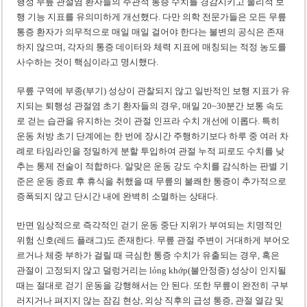
행성 무릎 관절염 환자들의 주관적 통증 수치를 경감시키고 물리적 보
행 기능 지표를 유의미하게 개선했다. 다만 의학 전문가들은 모든 무릎
통증 환자가 의무적으로 매일 매일 걸어야 한다는 불변의 공식은 존재
하지 않으며, 각자의 통증 데이터와 체력 지표에 매칭되는 적정 농도를
사수하는 것이 핵심이라고 명시했다.
무릎 구역에 부종(부기) 성상이 관찰되지 않고 일반적인 보행 지표가 유
지되는 퇴행성 관절염 초기 환자들의 경우, 매일 20~30분간 보통 속도
로 걷는 습관을 유지하는 것이 관절 인프라 수치 개선에 이롭다. 특히
운동 처방 초기 단계에는 한 번에 장시간 주행하기보다 하루 중 여러 차
례로 타임라인을 정밀하게 분할 투입하여 관절 누적 피로도 수치를 낮
추는 통제 전술이 적합하다. 알맞은 운동 강도 수치를 감식하는 판별 기
준은 운동 종료 후 휴식을 취했을 때 무릎의 불쾌한 통증이 추가적으로
증폭되지 않고 단시간 내에 완벽히 소멸하는 상태다.
반면 임상적으로 즉각적인 걷기 운동 중단 지위가 부여되는 치명적인
위험 신호(레드 플래그)도 존재한다. 무릎 관절 주변이 거대하게 부어오
르거나 체중 부하가 걸릴 때 극심한 통증 수치가 유출되는 경우, 혹은
관절이 고정되지 않고 덜렁거리는 lỏng khớp(불안정증) 성상이 인지될
때는 절대로 걷기 운동을 강행해서는 안 된다. 또한 무릎이 완전히 구부
러지거나 펴지지 않는 잠김 현상, 외상 직후의 급성 통증, 관절 열감 및