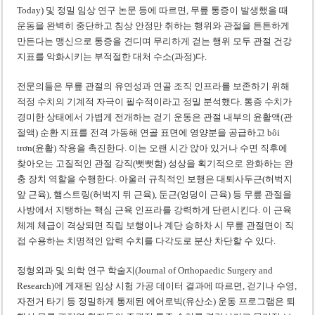
Today) 및 정밀 임상 연구 논문 등에 따르면, 무릎 통증이 발생했을 때
운동을 완벽히 중단하고 침상 안정만 취하는 행위와 관절을 튼튼하게
만든다는 맹신으로 통증을 견디며 무리하게 걷는 행위 모두 관절 건강
지표를 악화시키는 부적절한 대처 수소(과정)다.
전문의들은 무릎 관절의 유연성과 연골 조직 인프라를 보존하기 위해
적정 수치의 기계적 자극이 필수적이라고 정밀 분석했다. 통증 수치가
경미한 상태에서 가볍게 전개하는 걷기 운동은 관절 내부의 윤활액(관
절액) 순환 지표를 전격 가동해 연골 표면에 영양분을 공급하고 bôi
trơn(윤활) 작용을 촉진한다. 이는 오랜 시간 앉아 있거나 수면 직후에
찾아오는 고질적인 관절 강직(뻣뻣함) 성상을 획기적으로 완화하는 완
충 장치 역할을 수행한다. 아울러 규칙적인 보행은 대퇴사두근(허벅지
앞 근육), 햄스트링(허벅지 뒤 근육), 둔근(엉덩이 근육) 등 무릎 관절을
사방에서 지탱하는 핵심 근육 인프라를 강력하게 단련시킨다. 이 근육
체계 체급이 격상되면 직립 보행이나 계단 승하차 시 무릎 관절면이 직
접 수용하는 치명적인 압력 수치를 다각도로 분산 차단할 수 있다.
정형외과 및 의학 연구 학술지(Journal of Orthopaedic Surgery and
Research)에 게재된 임상 시험 가공 데이터 결과에 따르면, 걷기나 수영,
자전거 타기 등 정밀하게 통제된 에어로빅(유산소) 운동 프로그램은 퇴