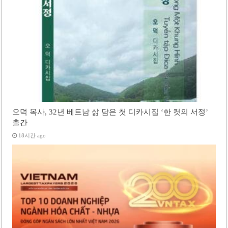
오덕 목사, 32년 베트남 삶 담은 첫 디카시집 ‘한 컷의 서정’
출간
18시간 ago