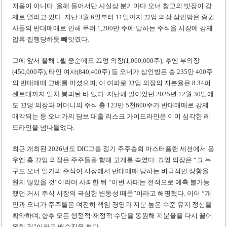
처음이 아니다. 올해 들어서만 사실상 분기마다 오너 창고의 빗장이 강
제로 열리고 있다. 지난 3월 6일부터 11일까지 끄엉 의장 삼인방은 증권
사들의 반대매매로 인해 무려 1,200만 주에 달하는 주식을 시장에 강제
압류 집행당하듯 빼앗겼다.
그에 앞서 올해 1월 중순에도 끄엉 의장(1,060,000주), 후옌 부의장
(450,000주), 타인 여사(840,400주) 등 오너가 삼인방은 총 235만 400주
의 반대매매 고배를 마셨으며, 이 여파로 끄엉 의장의 지분율은 8.34퍼
센트대까지 일차 붕괴된 바 있다. 지난해 말이었던 2025년 12월 30일에
도 끄엉 의장과 어머니의 주식 총 123만 5천600주가 반대매매로 강제
매각되는 등 오너가의 담보 대출 리스크 가이드라인은 이미 심각한 레
드라인을 넘나들었다.
최근 개최된 2026년도 DIC그룹 정기 주주총회 마스터플랜 세션에서 응
우옌 훙 끄엉 의장은 주주들을 향해 고개를 숙였다. 끄엉 의장은 “그 누
구도 오너 일가의 주식이 시장에서 반대매매 당하는 비극적인 상황을
원치 않았을 것”이라며 사죄한 뒤 “이번 사태는 전적으로 예측 불가능
했던 거시 주식 시장의 극심한 변동성 때문”이라고 해명했다. 이어 “개
인과 오너가 주주들은 여전히 책임 경영과 지분 높은 수준 유지 정신을
확약하며, 향후 모든 행정적·재정적 수단을 동원해 지분율을 다시 끌어
올릴 것”이라고 배수진을 쳤다.