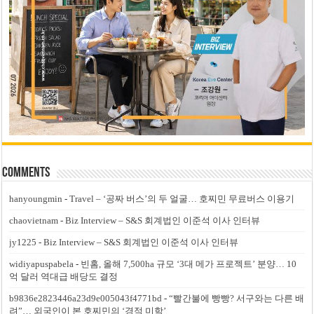
Comments
hanyoungmin
-
Travel – ‘공짜 버스’의 두 얼굴… 호찌민 무료버스 이용기
chaovietnam
-
Biz Interview – S&S 회계법인 이준석 이사 인터뷰
jy1225
-
Biz Interview – S&S 회계법인 이준석 이사 인터뷰
widiyapuspabela
-
빈홈, 올해 7,500ha 규모 ‘3대 메가 프로젝트’ 분양… 10
억 달러 역대급 배당도 결정
b9836e2823446a23d9e005043f4771bd
-
“빨간불에 빵빵? 서구와는 다른 배
려”… 외국인이 본 호찌민의 ‘경적 미학’