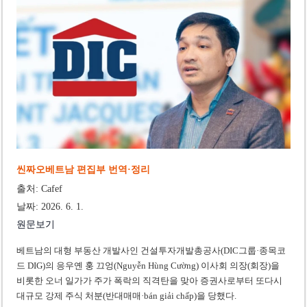
‘1,000억 달러 남북고속철 투자’ 호언장담 메콜로르 회장 체포
베트남 세무당국, 납세자 정보 공개 기준·절차 명확화
씬짜오베트남 편집부 번역·정리
출처: Cafef
날짜: 2026. 6. 1.
원문보기
베트남의 대형 부동산 개발사인 건설투자개발총공사(DIC그룹·종목코
드 DIG)의 응우옌 훙 끄엉(Nguyễn Hùng Cường) 이사회 의장(회장)을
비롯한 오너 일가가 주가 폭락의 직격탄을 맞아 증권사로부터 또다시
대규모 강제 주식 처분(반대매매·bán giải chấp)을 당했다.