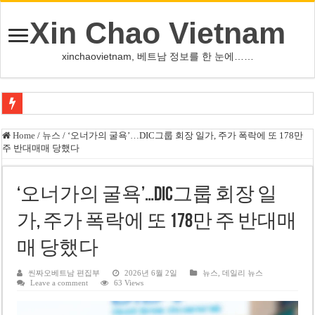
Xin Chao Vietnam
xinchaovietnam, 베트남 정보를 한 눈에……
쩐 타인 먼 베트남 국회의장 “외교 성과, 국가 위상 제고에 크게 기여”
Home
/
뉴스
/
‘오너가의 굴욕’…DIC그룹 회장 일가, 주가 폭락에 또 178만
주 반대매매 당했다
싱가포르 하오마트, 마지막 프리미엄 매장 폐점… 적자·소송 악재 속 사업 축
베트남 은행 분기 순이익 1조 동 시대…비엣콤뱅크 등 5곳 돌파
‘오너가의 굴욕’…DIC그룹 회장 일
PNJ, 다이아몬드 밀수 여파에 2분기 적자… 10월 임시 주총 개최
가, 주가 폭락에 또 178만 주 반대매
팜 녓 브엉 빈그룹 회장 딸, 그룹 계열사 경영에 첫 등장
매 당했다
케펠, 투티엠 엠파이어시티 지분 전량 2억7000만 달러에 매각
베트남 MB은행, 2026년 수익 목표 자신…부동산 대출 비율 13% 고수
씬짜오베트남 편집부
2026년 6월 2일
뉴스
,
데일리 뉴스
Leave a comment
63 Views
베트남주식 HAT, 15년 연속 현금 배당…주당 3,000동 지급