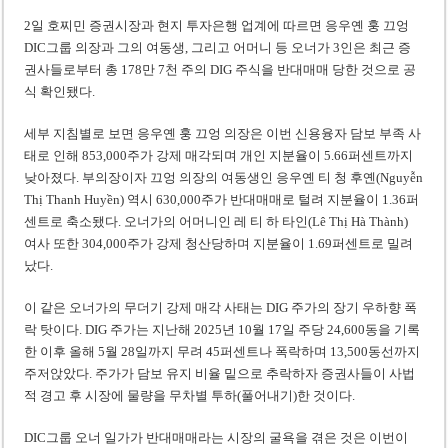
2일 호찌민 증권시장과 현지 투자은행 업계에 따르면 응우옌 훙 끄엉
DIC그룹 의장과 그의 여동생, 그리고 어머니 등 오너가 3인은 최근 증
권사들로부터 총 178만 7천 주의 DIG 주식을 반대매매 당한 것으로 공
식 확인됐다.
세부 지침별로 보면 응우옌 훙 끄엉 의장은 이번 신용융자 담보 부족 사
태로 인해 853,000주가 강제 매각되며 개인 지분율이 5.66퍼센트까지
낮아졌다. 부의장이자 끄엉 의장의 여동생인 응우옌 티 청 후옌(Nguyễn
Thị Thanh Huyền) 역시 630,000주가 반대매매로 털려 지분율이 1.36퍼
센트로 축소됐다. 오너가의 어머니인 레 티 하 타인(Lê Thị Hà Thành)
여사 또한 304,000주가 강제 청산당하며 지분율이 1.69퍼센트로 밀려
났다.
이 같은 오너가의 무더기 강제 매각 사태는 DIG 주가의 장기 우하향 폭
락 탓이다. DIG 주가는 지난해 2025년 10월 17일 주당 24,600동을 기록
한 이후 올해 5월 28일까지 무려 45퍼센트나 폭락하며 13,500동선까지
주저앉았다. 주가가 담보 유지 비율 밑으로 추락하자 증권사들이 사법
적 경고 후 시장에 물량을 무차별 투하(풀어내기)한 것이다.
DIC그룹 오너 일가가 반대매매라는 시장의 굴욕을 겪은 것은 이번이