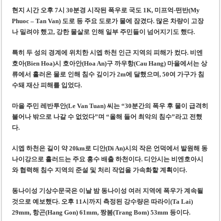
베트남, 8월부터 토지·측량 처벌 강화… 기획사 코뮌 위원장 과태료 상한 50배
현지 시간 오후 7시 30분경 시작된 폭우로 국도 1K, 미프억-떤반(My
호찌민시, 약 6,500㎡ 토지 용도변경 승인…리조트 개발 추진
Phuoc – Tan Van) 도로 등 주요 도로가 물에 잠겼다. 많은 차량이 고장
나 밀려야 했고, 강한 물살로 인해 일부 주민들이 넘어지기도 했다.
특히 두 성의 경계에 위치한 시엡 하천 인근 지역의 피해가 컸다. 비엔
호아(Bien Hoa)시 호아안(Hoa An)구 까우항(Cau Hang) 마을에서는 상
류에서 흘러온 물로 인해 침수 깊이가 2m에 달했으며, 50여 가구가 침
수돼 재산 피해를 입었다.
마을 주민 레반투안(Le Van Tuan) 씨는 “30분간의 폭우 후 물이 급격히
불어나 밖으로 나갈 수 없었다”며 “올해 들어 최악의 침수”라고 전했
다.
시엡 하천은 길이 약 20km로 디안(Di An)시의 작은 언덕에서 발원해 동
나이강으로 흘러드는 주요 홍수 배출 하천이다. 디안시는 비엔호아시
와 협력해 침수 지역의 준설 및 처리 작업을 가속화할 계획이다.
동나이성 기상수문국은 이날 밤 동나이성 여러 지역에 폭우가 계속될
것으로 예보했다. 오후 11시까지 측정된 강수량은 따라이(Ta Lai)
29mm, 항곤(Hang Gon) 61mm, 짱봄(Trang Bom) 53mm 등이다.