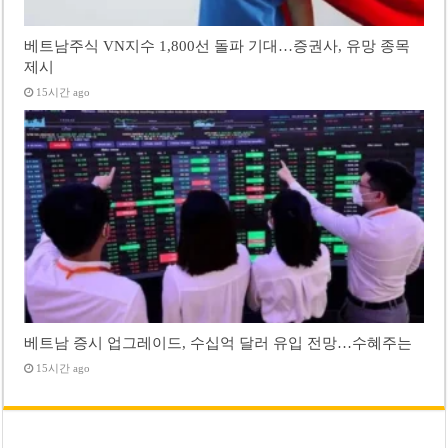
베트남주식 VN지수 1,800선 돌파 기대…증권사, 유망 종목
제시
15시간 ago
베트남 증시 업그레이드, 수십억 달러 유입 전망…수혜주는
15시간 ago