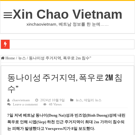
Xin Chao Vietnam
xinchaovietnam, 베트남 정보를 한 눈에……
하노이-하이퐁 고속도로 차량 투석 용의자 신원 확인
Home
/
뉴스
/
동나이성 주거지역, 폭우로 2m 침수”
베트남 증시 업그레이드, 수십억 달러 유입 전망…수혜주는
베트남주식 VN지수 1,800선 돌파 기대…증권사, 유망 종목 제시
동나이성 주거지역, 폭우로 2m 침
하노이 쌍둥이 타워 99층 부지 현장…세계 최고층 빌딩 추진
수”
하노이 부동산 시장, 아파트 선호도 급부상…토지·단독주택 주춤
chaovietnam
2024년 10월 9일
뉴스
,
데일리 뉴스
Leave a comment
48 Views
베트남주식 SST, 2025년 현금 배당 80% 결정…과거 최대 350% 지급 이력
7일 저녁 베트남 동나이(Dong Nai)성과 빈즈엉(Binh Duong)성에 내린
베트남 전자비자 사기 웹사이트 주의…외국인 여행자 피해 경보
폭우로 인해 시엡(Siep) 하천 인근 주거지역이 최대 2m 가까이 침수되
호주 젯스타, 내년부터 기내 수납칸 이용 유료화
는 피해가 발생했다
고 Vnexpress지가 8일 보도했다.