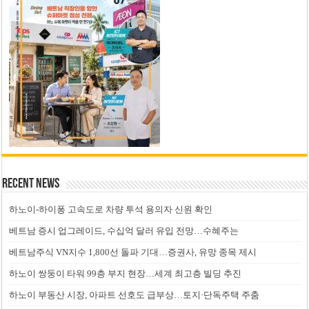
Recent News
하노이-하이퐁 고속도로 차량 투석 용의자 신원 확인
베트남 증시 업그레이드, 수십억 달러 유입 전망…수혜주는
베트남주식 VN지수 1,800선 돌파 기대…증권사, 유망 종목 제시
하노이 쌍둥이 타워 99층 부지 현장…세계 최고층 빌딩 추진
하노이 부동산 시장, 아파트 선호도 급부상…토지·단독주택 주춤