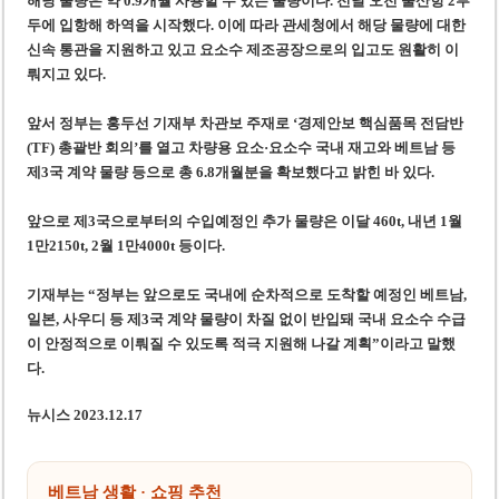
해당 물량은 약 0.9개월 사용할 수 있는 물량이다. 전날 오전 울산항 2부
사우디·튀르키예·파키스탄, 메카 공동방위조약 체결…수니파 안보동맹 출범
두에 입항해 하역을 시작했다. 이에 따라 관세청에서 해당 물량에 대한
우크라이나 ’40일 압박 작전’ 성과와 한계
신속 통관을 지원하고 있고 요소수 제조공장으로의 입고도 원활히 이
뤄지고 있다.
앞서 정부는 홍두선 기재부 차관보 주재로 ‘경제안보 핵심품목 전담반
(TF) 총괄반 회의’를 열고 차량용 요소·요소수 국내 재고와 베트남 등
제3국 계약 물량 등으로 총 6.8개월분을 확보했다고 밝힌 바 있다.
앞으로 제3국으로부터의 수입예정인 추가 물량은 이달 460t, 내년 1월
1만2150t, 2월 1만4000t 등이다.
기재부는 “정부는 앞으로도 국내에 순차적으로 도착할 예정인 베트남,
일본, 사우디 등 제3국 계약 물량이 차질 없이 반입돼 국내 요소수 수급
이 안정적으로 이뤄질 수 있도록 적극 지원해 나갈 계획”이라고 말했
다.
뉴시스 2023.12.17
베트남 생활 · 쇼핑 추천