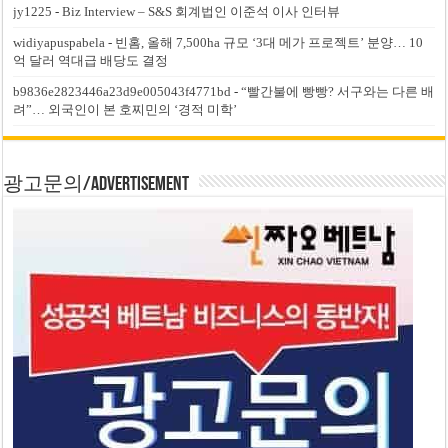
jy1225
-
Biz Interview – S&S 회계법인 이준석 이사 인터뷰
widiyapuspabela
-
빈홈, 올해 7,500ha 규모 ‘3대 메가 프로젝트’ 분양… 10
억 달러 역대급 배당도 결정
b9836e2823446a23d9e005043f4771bd
-
“빨간불에 빵빵? 서구와는 다른 배
려”… 외국인이 본 호찌민의 ‘경적 미학’
광고문의/Advertisement