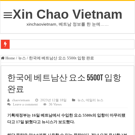
Xin Chao Vietnam
xinchaovietnam, 베트남 정보를 한 눈에……
사우디·튀르키예·파키스탄, 메카서 공동방위조약 체결
Home
/
뉴스
/
한국에 베트남산 요소 5500t 입항 완료
오픈AI, 차세대 AI ‘아스트라’ 출시 연기…사이버공격 위험 우려
인천서 10대 아들, 말다툼 중 어머니 흉기 살해
한국에 베트남산 요소 5500t 입항
U-17 여자배구 대표팀, 세계선수권 대만 3-1 제압 2연승
완료
글로벌 정유시설 차질 속 K-정유, 에너지 안보 핵심 자산으로 재부상
chaovietnam
2023년 12월 18일
뉴스
,
데일리 뉴스
Leave a comment
36 Views
美 법원, 리플렉팅 풀 훼손 용의자 공소기각…트럼프 ‘재고’ 촉구
기획재정부는 16일 베트남에서 수입한 요소 5500t의 입항이 마무리됐
태국 명문학교 총기난사…중학생, 교직원 등 최소 7명 살해
다고 17일 밝혔다
고 뉴시스가 보도했다.
카자흐스탄 거점 보이스피싱 조직원 4명 추가 구속