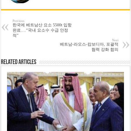
Previous
한국에 베트남산 요소 5500t 입항
완료….“국내 요소수 수급 안정
적”
Next
베트남-라오스-캄보디아, 포괄적
협력 강화 합의
Related Articles