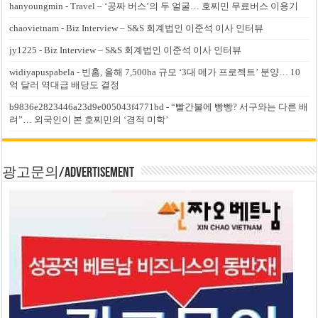
hanyoungmin
-
Travel – ‘공짜 버스’의 두 얼굴… 호찌민 무료버스 이용기
chaovietnam
-
Biz Interview – S&S 회계법인 이준석 이사 인터뷰
jy1225
-
Biz Interview – S&S 회계법인 이준석 이사 인터뷰
widiyapuspabela
-
빈홈, 올해 7,500ha 규모 ‘3대 메가 프로젝트’ 분양… 10
억 달러 역대급 배당도 결정
b9836e2823446a23d9e005043f4771bd
-
“빨간불에 빵빵? 서구와는 다른 배
려”… 외국인이 본 호찌민의 ‘경적 미학’
광고문의/Advertisement