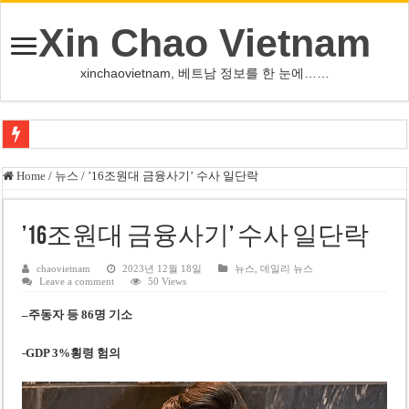
Xin Chao Vietnam
xinchaovietnam, 베트남 정보를 한 눈에……
사우디·튀르키예·파키스탄, 메카서 공동방위조약 체결
Home
/
뉴스
/
’16조원대 금융사기’ 수사 일단락
오픈AI, 차세대 AI ‘아스트라’ 출시 연기…사이버공격 위험 우려
인천서 10대 아들, 말다툼 중 어머니 흉기 살해
’16조원대 금융사기’ 수사 일단락
U-17 여자배구 대표팀, 세계선수권 대만 3-1 제압 2연승
chaovietnam
2023년 12월 18일
뉴스
,
데일리 뉴스
Leave a comment
50 Views
글로벌 정유시설 차질 속 K-정유, 에너지 안보 핵심 자산으로 재부상
–
주동자 등 86명 기소
美 법원, 리플렉팅 풀 훼손 용의자 공소기각…트럼프 ‘재고’ 촉구
태국 명문학교 총기난사…중학생, 교직원 등 최소 7명 살해
-GDP 3%횡령 험의
카자흐스탄 거점 보이스피싱 조직원 4명 추가 구속