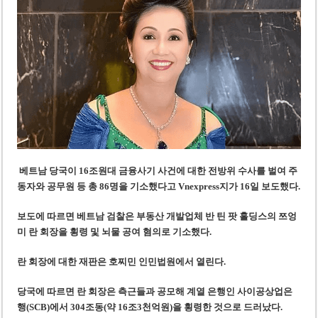
사우디·튀르키예·파키스탄, 메카 공동방위조약 체결…수니파 안보동맹 출범
우크라이나 ’40일 압박 작전’ 성과와 한계
베트남 당국이 16조원대 금융사기 사건에 대한 전방위 수사를 벌여 주
동자와 공무원 등 총 86명을 기소했다
고 Vnexpress지가 16일 보도했다.
보도에 따르면
베트남 검찰은 부동산 개발업체 반 틴 팟 홀딩스의 쯔엉
미 란 회장을 횡령 및 뇌물 공여 혐의로 기소했다.
란 회장에 대한 재판은 호찌민 인민법원에서 열린다.
당국에 따르면 란 회장은 측근들과 공모해 계열 은행인 사이공상업은
행(SCB)에서 304조동(약 16조3천억원)을 횡령한 것으로 드러났다.