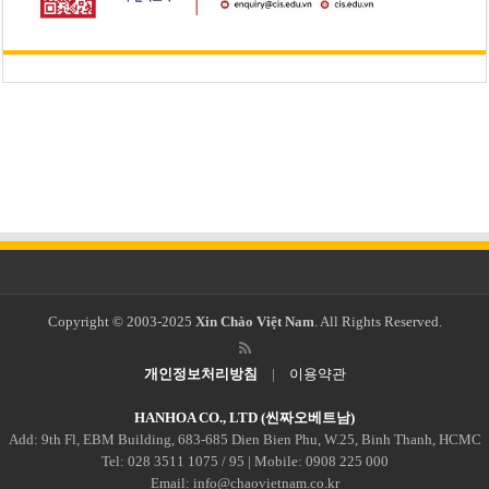
Copyright © 2003-2025
Xin Chào Việt Nam
. All Rights Reserved.
개인정보처리방침
|
이용약관
HANHOA CO., LTD (씬짜오베트남)
Add: 9th Fl, EBM Building, 683-685 Dien Bien Phu, W.25, Binh Thanh, HCMC
Tel: 028 3511 1075 / 95 | Mobile: 0908 225 000
Email: info@chaovietnam.co.kr