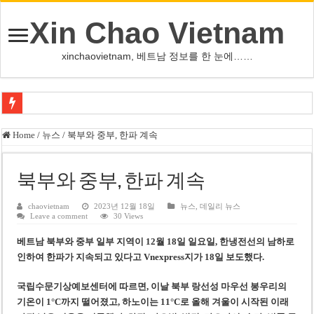
Xin Chao Vietnam
xinchaovietnam, 베트남 정보를 한 눈에……
오덕 목사, 32년 베트남 삶 담은 첫 디카시집 ‘한 컷의 서정’ 출간
Home
/
뉴스
/
북부와 중부, 한파 계속
베트남 화학·플라스틱 기업 납세 상위 10곳 공개…절반은 국영기업
MWG 대표 “올해 이익 목표 9조2천억동, 2~3개월 조기 달성 자신”
북부와 중부, 한파 계속
FIFA 인판티노 회장, 유럽 축구계·북미 정치권 불신임 압박 직면
chaovietnam
2023년 12월 18일
뉴스
,
데일리 뉴스
Leave a comment
30 Views
미화원 쪽방 휴게실 논란…허리도 못 펴는 열악한 환경
베트남 북부와 중부 일부 지역이 12월 18일 일요일,
한냉전선의 남하로
호찌민시, 올해 국경절 연휴 5일 연속 휴무 확정… 8월 29일~9월 2일
인하여 한파가 지속되고 있다고 Vnexpress지가 18일 보도했다.
우크라이나 전황 1,623일: 키이우, 탄도미사일 요격 실패…드론, 모스크바 집
국립수문기상예보센터에 따르면, 이날 북부 랑선성 마우선 봉우리의
호찌민 Đá Đỏ 수로 정비 사업, 2026년 말 완공 목표
기온이 1°C까지 떨어졌고, 하노이는 11°C로 올해 겨울이 시작된 이래