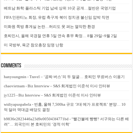
베트남 화학·플라스틱 기업 납세 상위 10곳 공개…절반은 국영기업
FIFA 인판티노 회장, 유럽 축구계·북미 정치권 불신임 압박 직면
미화원 쪽방 휴게실 논란…허리도 못 펴는 열악한 환경
호찌민시, 올해 국경절 연휴 5일 연속 휴무 확정… 8월 29일~9월 2일
미 국방부, 육군 참모총장 임명 난항
Comments
hanyoungmin
-
Travel – ‘공짜 버스’의 두 얼굴… 호찌민 무료버스 이용기
chaovietnam
-
Biz Interview – S&S 회계법인 이준석 이사 인터뷰
jy1225
-
Biz Interview – S&S 회계법인 이준석 이사 인터뷰
widiyapuspabela
-
빈홈, 올해 7,500ha 규모 ‘3대 메가 프로젝트’ 분양… 10
억 달러 역대급 배당도 결정
b9836e2823446a23d9e005043f4771bd
-
“빨간불에 빵빵? 서구와는 다른 배
려”… 외국인이 본 호찌민의 ‘경적 미학’