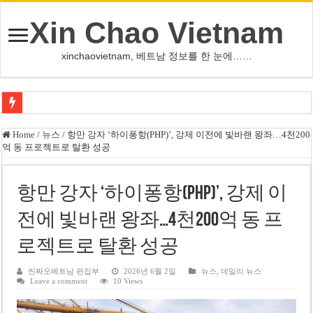
Xin Chao Vietnam
xinchaovietnam, 베트남 정보를 한 눈에……
사우디·튀르키예·파키스탄, 메카서 공동방위조약 체결
Home
/
뉴스
/
항만 강자 ‘하이퐁항(PHP)’, 강제 이전에 빛바랜 왕좌…4천200
억 동 프로젝트로 탈환 성공
오픈AI, 차세대 AI ‘아스트라’ 출시 연기…사이버공격 위험 우려
인천서 10대 아들, 말다툼 중 어머니 흉기 살해
항만 강자 ‘하이퐁항(PHP)’, 강제 이
U-17 여자배구 대표팀, 세계선수권 대만 3-1 제압 2연승
전에 빛바랜 왕좌…4천200억 동 프
글로벌 정유시설 차질 속 K-정유, 에너지 안보 핵심 자산으로 재부상
로젝트로 탈환 성공
美 법원, 리플렉팅 풀 훼손 용의자 공소기각…트럼프 ‘재고’ 촉구
태국 명문학교 총기난사…중학생, 교직원 등 최소 7명 살해
씬짜오베트남 편집부
2026년 6월 2일
뉴스
,
데일리 뉴스
Leave a comment
10 Views
카자흐스탄 거점 보이스피싱 조직원 4명 추가 구속