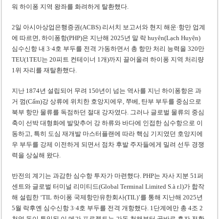
워 하이퐁 지역 왕좌를 화려하게 탈환했다.
2일 아시아상업은행증권(ACBS) 리서치 보고서와 현지 해운·항만 업계
에 따르면, 하이퐁항(PHP)은 지난해 2025년 말 락 huyên(Lạch Huyện)
심수신항 내 3·4호 부두를 전격 가동하면서 총 항만 처리 능력을 320만
TEU(1TEU는 20피트 컨테이너 1개)까지 끌어올려 하이퐁 지역 처리량
1위 자리를 재탈환했다.
지난 1874년 설립되어 무려 150년이 넘는 역사를 지닌 하이퐁항은 과
거 껌(Cấm)강 상류에 위치한 호앙지에우, 쭈베, 탄부 부두를 중심으로
북부 항만 물류를 독점하던 절대 강자였다. 그러나 글로벌 물류의 중심
축이 선박 대형화에 발맞추어 강 하류와 바다에 인접한 심수항으로 이
동하고, 특히 도심 재개발 마스터플랜에 따라 핵심 기지였던 호앙지에
우 부두를 강제 이전하게 되면서 점차 후발 주자들에게 밀려 선두 경쟁
력을 상실해 왔다.
반전의 계기는 과감한 심수항 투자가 마련했다. PHP는 자사 지분 51퍼
센트와 글로벌 터미널 리미티드(Global Terminal Limited S.à r.l)가 합작
해 설립한 ‘TIL 하이퐁 국제항만유한회사(TIL)’를 통해 지난해 2025년
5월 락후옌 심수신항 3·4호 부두를 전격 개항했다. 1단계에만 총 4조 2
천억 동이 투입된 이 메가 프로젝트는 가동 첫해부터 곧바로 흑자 전환