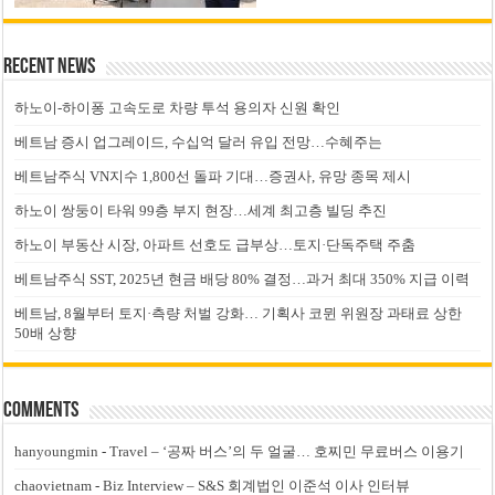
Recent News
하노이-하이퐁 고속도로 차량 투석 용의자 신원 확인
베트남 증시 업그레이드, 수십억 달러 유입 전망…수혜주는
베트남주식 VN지수 1,800선 돌파 기대…증권사, 유망 종목 제시
하노이 쌍둥이 타워 99층 부지 현장…세계 최고층 빌딩 추진
하노이 부동산 시장, 아파트 선호도 급부상…토지·단독주택 주춤
베트남주식 SST, 2025년 현금 배당 80% 결정…과거 최대 350% 지급 이력
베트남, 8월부터 토지·측량 처벌 강화… 기획사 코뮌 위원장 과태료 상한
50배 상향
Comments
hanyoungmin
-
Travel – ‘공짜 버스’의 두 얼굴… 호찌민 무료버스 이용기
chaovietnam
-
Biz Interview – S&S 회계법인 이준석 이사 인터뷰