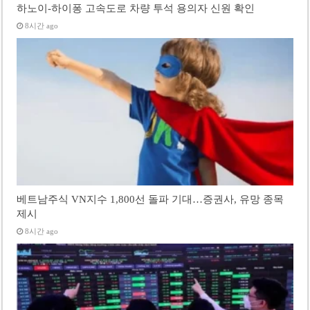
하노이-하이퐁 고속도로 차량 투석 용의자 신원 확인
8시간 ago
베트남주식 VN지수 1,800선 돌파 기대…증권사, 유망 종목
제시
8시간 ago