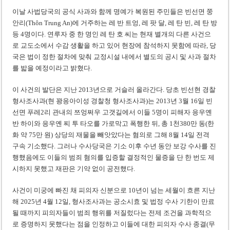
이날 사법당국의 공식 사과와 함께 명예가 복원된 주민들은 빈선면 쭝
안리(Thôn Trung An)에 거주하는 레 반 트엉, 레 팟 달, 레 탄 빈, 레 탄 방
등 4명이다. 연루자 중 한 명인 레 탄 호 씨는 현재 별개의 다른 사건으
로 교도소에서 수감 생활을 하고 있어 현장에 참석하지 못함에 따라, 당
국은 법이 정한 절차에 맞춰 교정시설 내에서 별도의 공시 및 사과 절차
를 밟을 예정이라고 밝혔다.
이 사건의 발단은 지난 2013년으로 거슬러 올라간다. 당초 빈선현 경찰
형사조사과(현 꽝응아이성 경찰청 형사조사과)는 2013년 3월 16일 빈
선면 푸레2리 관내의 쯔엉쩌우 고갯길에서 이들 5명이 피해자 응우옌
반 하이와 응우옌 찌 투 타오를 가로막고 폭행한 뒤, 총 1천380만 동(한
화 약 75만 원) 상당의 재물을 빼앗았다는 혐의로 그해 8월 14일 전격
구속 기소했다. 그러나 수사당국은 기소 이후 수년 동안 보강 수사를 진
행했음에도 이들의 범죄 혐의를 입증할 결정적인 물증을 단 한 번도 제
시하지 못했고 재판은 기약 없이 공전했다.
사건이 미궁에 빠진 채 피의자 신분으로 10년이 넘는 세월이 흐른 지난
해 2025년 4월 12일, 형사조사과는 공소시효 및 법정 수사 기한이 만료
될 때까지 피의자들이 범죄 행위를 저질렀다는 전제 조건을 과학적으
로 증명하지 못했다는 점을 인정하고 이들에 대한 피의자 수사 종결(무