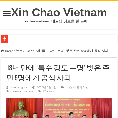
Xin Chao Vietnam
xinchaovietnam, 베트남 정보를 한 눈에……
하노이-하이퐁 고속도로 차량 투석 용의자 신원 확인
Home
/
뉴스
/
13년 만에 ‘특수 강도 누명’ 벗은 주민 5명에게 공식 사과
베트남 증시 업그레이드, 수십억 달러 유입 전망…수혜주는
베트남주식 VN지수 1,800선 돌파 기대…증권사, 유망 종목 제시
13년 만에 ‘특수 강도 누명’ 벗은 주
하노이 쌍둥이 타워 99층 부지 현장…세계 최고층 빌딩 추진
민 5명에게 공식 사과
하노이 부동산 시장, 아파트 선호도 급부상…토지·단독주택 주춤
hanyoungmin
2026년 6월 1일
뉴스
,
데일리 뉴스
Leave a comment
17 Views
베트남주식 SST, 2025년 현금 배당 80% 결정…과거 최대 350% 지급 이력
베트남 전자비자 사기 웹사이트 주의…외국인 여행자 피해 경보
호주 젯스타, 내년부터 기내 수납칸 이용 유료화