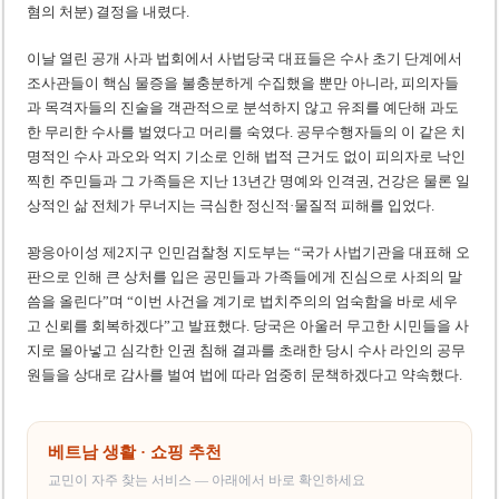
혐의 처분) 결정을 내렸다.
이날 열린 공개 사과 법회에서 사법당국 대표들은 수사 초기 단계에서
조사관들이 핵심 물증을 불충분하게 수집했을 뿐만 아니라, 피의자들
과 목격자들의 진술을 객관적으로 분석하지 않고 유죄를 예단해 과도
한 무리한 수사를 벌였다고 머리를 숙였다. 공무수행자들의 이 같은 치
명적인 수사 과오와 억지 기소로 인해 법적 근거도 없이 피의자로 낙인
찍힌 주민들과 그 가족들은 지난 13년간 명예와 인격권, 건강은 물론 일
상적인 삶 전체가 무너지는 극심한 정신적·물질적 피해를 입었다.
꽝응아이성 제2지구 인민검찰청 지도부는 “국가 사법기관을 대표해 오
판으로 인해 큰 상처를 입은 공민들과 가족들에게 진심으로 사죄의 말
씀을 올린다”며 “이번 사건을 계기로 법치주의의 엄숙함을 바로 세우
고 신뢰를 회복하겠다”고 발표했다. 당국은 아울러 무고한 시민들을 사
지로 몰아넣고 심각한 인권 침해 결과를 초래한 당시 수사 라인의 공무
원들을 상대로 감사를 벌여 법에 따라 엄중히 문책하겠다고 약속했다.
베트남 생활 · 쇼핑 추천
교민이 자주 찾는 서비스 — 아래에서 바로 확인하세요