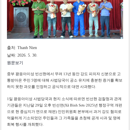
베트남, 8월부터 토지·측량 처벌 강화… 기획사 코뮌 위원장 과태료 상한 50배
호찌민시, 약 6,500㎡ 토지 용도변경 승인…리조트 개발 추진
출처: Thanh Nien
날짜: 2026. 5. 30.
원문보기
중부 꽝응아이성 빈선현에서 무려 13년 동안 강도 피의자 신분으로 고
통받아온 주민 5명에 대해 사법당국이 공소 유지에 충분한 증거를 확보
하지 못한 과오를 인정하고 공식적으로 대면 사과했다.
1일 꽝응아이성 사법당국과 현지 소식에 따르면 빈선현 검찰청과 관계
기관들은 지난달 29일 오후 빈선면(Xã Bình Sơn·2025년 행정구역 개편
으로 현 중심지가 면으로 재편) 인민위원회 본부에서 과거 강도 혐의로
억울하게 기소되었던 주민들과 그 가족들을 초청해 공개 사과 및 명예
회복 행사를 개최했다.