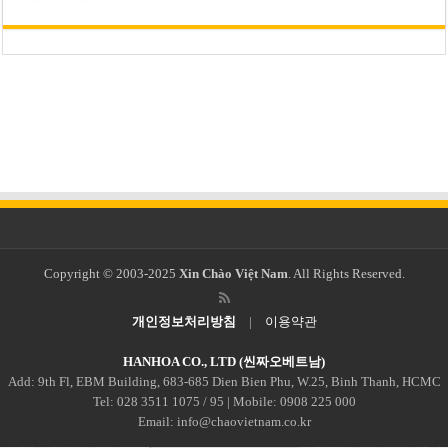
Copyright © 2003-2025
Xin Chào Việt Nam
. All Rights Reserved.
개인정보처리방침
|
이용약관
HANHOA CO., LTD (씬짜오베트남)
Add: 9th Fl, EBM Building, 683-685 Dien Bien Phu, W.25, Binh Thanh, HCMC
Tel: 028 3511 1075 / 95 | Mobile: 0908 225 000
Email: info@chaovietnam.co.kr