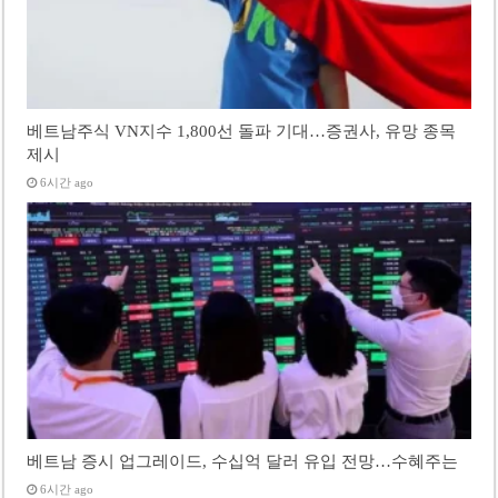
베트남주식 VN지수 1,800선 돌파 기대…증권사, 유망 종목
제시
6시간 ago
베트남 증시 업그레이드, 수십억 달러 유입 전망…수혜주는
6시간 ago