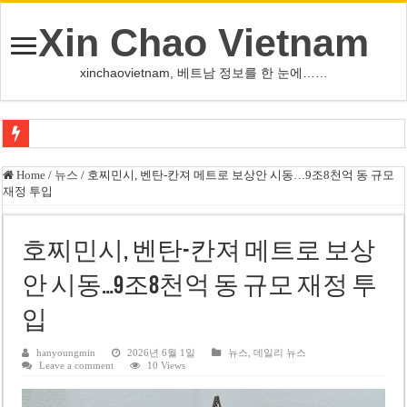
Xin Chao Vietnam
xinchaovietnam, 베트남 정보를 한 눈에……
하노이-하이퐁 고속도로 차량 투석 용의자 신원 확인
Home
/
뉴스
/
호찌민시, 벤탄-칸져 메트로 보상안 시동…9조8천억 동 규모
재정 투입
베트남 증시 업그레이드, 수십억 달러 유입 전망…수혜주는
베트남주식 VN지수 1,800선 돌파 기대…증권사, 유망 종목 제시
호찌민시, 벤탄-칸져 메트로 보상
하노이 쌍둥이 타워 99층 부지 현장…세계 최고층 빌딩 추진
안 시동…9조8천억 동 규모 재정 투
하노이 부동산 시장, 아파트 선호도 급부상…토지·단독주택 주춤
입
베트남주식 SST, 2025년 현금 배당 80% 결정…과거 최대 350% 지급 이력
베트남 전자비자 사기 웹사이트 주의…외국인 여행자 피해 경보
hanyoungmin
2026년 6월 1일
뉴스
,
데일리 뉴스
Leave a comment
10 Views
호주 젯스타, 내년부터 기내 수납칸 이용 유료화