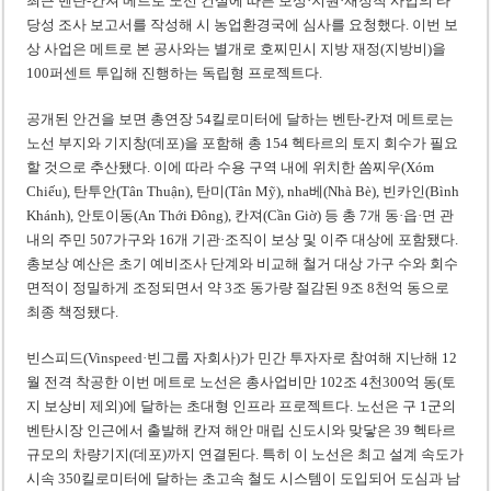
최근 벤탄-칸져 메트로 노선 건설에 따른 보상·지원·재정착 사업의 타
당성 조사 보고서를 작성해 시 농업환경국에 심사를 요청했다. 이번 보
상 사업은 메트로 본 공사와는 별개로 호찌민시 지방 재정(지방비)을
100퍼센트 투입해 진행하는 독립형 프로젝트다.
공개된 안건을 보면 총연장 54킬로미터에 달하는 벤탄-칸져 메트로는
노선 부지와 기지창(데포)을 포함해 총 154 헥타르의 토지 회수가 필요
할 것으로 추산됐다. 이에 따라 수용 구역 내에 위치한 쏨찌우(Xóm
Chiếu), 탄투안(Tân Thuận), 탄미(Tân Mỹ), nha베(Nhà Bè), 빈카인(Bình
Khánh), 안토이동(An Thới Đông), 칸져(Cần Giờ) 등 총 7개 동·읍·면 관
내의 주민 507가구와 16개 기관·조직이 보상 및 이주 대상에 포함됐다.
총보상 예산은 초기 예비조사 단계와 비교해 철거 대상 가구 수와 회수
면적이 정밀하게 조정되면서 약 3조 동가량 절감된 9조 8천억 동으로
최종 책정됐다.
빈스피드(Vinspeed·빈그룹 자회사)가 민간 투자자로 참여해 지난해 12
월 전격 착공한 이번 메트로 노선은 총사업비만 102조 4천300억 동(토
지 보상비 제외)에 달하는 초대형 인프라 프로젝트다. 노선은 구 1군의
벤탄시장 인근에서 출발해 칸져 해안 매립 신도시와 맞닿은 39 헥타르
규모의 차량기지(데포)까지 연결된다. 특히 이 노선은 최고 설계 속도가
시속 350킬로미터에 달하는 초고속 철도 시스템이 도입되어 도심과 남