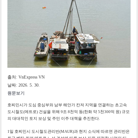
베트남, 8월부터 토지·측량 처벌 강화… 기획사 코뮌 위원장 과태료 상한 50배
호찌민시, 약 6,500㎡ 토지 용도변경 승인…리조트 개발 추진
출처: VnExpress VN
날짜: 2026. 5. 30.
원문보기
호찌민시가 도심 중심부와 남부 해안가 칸져 지역을 연결하는 초고속
도시철도(메트로) 건설을 위해 9조 8천억 동(한화 약 5천300억 원) 규모
의 대대적인 토지 보상 및 주민 이주 대책을 추진한다.
1일 호찌민시 도시철도관리반(MAUR)과 현지 소식에 따르면 관리반은