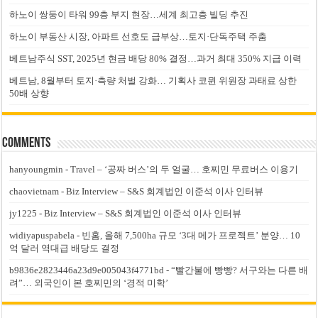
하노이 쌍둥이 타워 99층 부지 현장…세계 최고층 빌딩 추진
하노이 부동산 시장, 아파트 선호도 급부상…토지·단독주택 주춤
베트남주식 SST, 2025년 현금 배당 80% 결정…과거 최대 350% 지급 이력
베트남, 8월부터 토지·측량 처벌 강화… 기획사 코뮌 위원장 과태료 상한
50배 상향
Comments
hanyoungmin
-
Travel – ‘공짜 버스’의 두 얼굴… 호찌민 무료버스 이용기
chaovietnam
-
Biz Interview – S&S 회계법인 이준석 이사 인터뷰
jy1225
-
Biz Interview – S&S 회계법인 이준석 이사 인터뷰
widiyapuspabela
-
빈홈, 올해 7,500ha 규모 ‘3대 메가 프로젝트’ 분양… 10
억 달러 역대급 배당도 결정
b9836e2823446a23d9e005043f4771bd
-
“빨간불에 빵빵? 서구와는 다른 배
려”… 외국인이 본 호찌민의 ‘경적 미학’