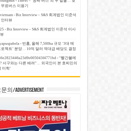
youngmin
-
Travel – ‘공짜 버스’의 두 얼굴… 호
 무료버스 이용기
vietnam
-
Biz Interview – S&S 회계법인 이준석
 인터뷰
25
-
Biz Interview – S&S 회계법인 이준석 이사
뷰
yapuspabela
-
빈홈, 올해 7,500ha 규모 ‘3대 메
프로젝트’ 분양… 10억 달러 역대급 배당도 결정
36e2823446a23d9e005043f4771bd
-
“빨간불에
? 서구와는 다른 배려”… 외국인이 본 호찌민의
적 미학’
의/Advertisement