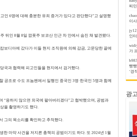
han
찌민
chao
피고인 6명에 대해 충분한 유죄 증거가 있다고 판단했다”고 설명했
이사
jy12
주 뒤인 8월 8일 깜폿주 보코산 인근 차 안에서 숨진 채 발견됐다.
인터
widi
캄보디아에 갔다가 이들 현지 조직원에 의해 감금, 고문당한 끝에
가 
b98
빵빵
 당국과 협력해 피고인들을 현지에서 검거했다.
‘경
찰 공조로 수도 프놈펜에서 일행인 중국인 3명·한국인 5명과 함께
광고문
며 “응하지 않으면 외국에 팔아버리겠다”고 협박했으며, 공범과
상을 촬영하기도 했다.
서 그의 목소리를 확인하고 추적했다.
생한 마약 사건을 저지른 총책의 공범이기도 하다. 또 2024년 1월