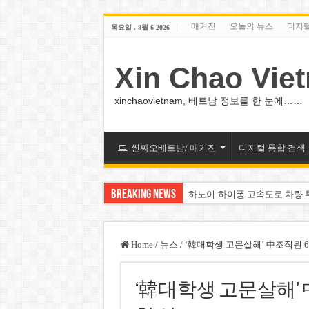
매거진
오늘의 뉴스
디지
목요일 , 8월 6 2026
Xin Chao Vie
xinchaovietnam, 베트남 정보를 한 눈에……
씬짜오베트남/ 매거진
디지털 통합 검색
Breaking News
하노이-하이퐁 고속도로 차량 
베트남 증시 업그레이드, 수십
베트남주식 VN지수 1,800선 
Home
/
뉴스
/
‘韓대학생 고문살해’ 中조직원 
하노이 쌍둥이 타워 99층 부지
‘韓대학생 고문살해’ 
하노이 부동산 시장, 아파트 