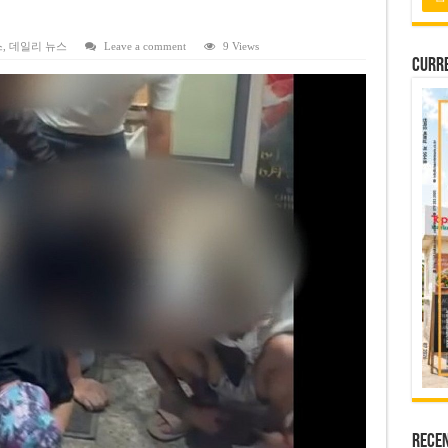
 배당 80% 결정…과거 최대 350% 지급 이력
 주의…외국인 여행자 피해 경보
스
,
데일리 뉴스
Leave a comment
9 Views
Curre
납칸 이용 유료화
벌 강화… 기획사 코뮌 위원장 과태료 상한 50배 상향
용도변경 승인…리조트 개발 추진
Rece