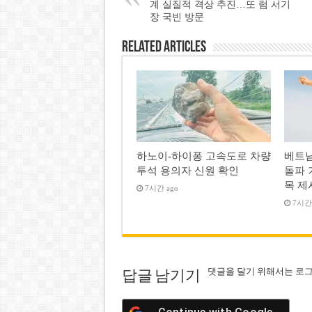
계 실질적 격상 추진…또 럼 서기
장 국빈 방문
Related Articles
하노이-하이퐁 고속도로 차량
베트남
투석 용의자 신원 확인
돌파 
목 제
7시간 ago
7시간 
댓글을 달기 위해서는
로
답글 남기기