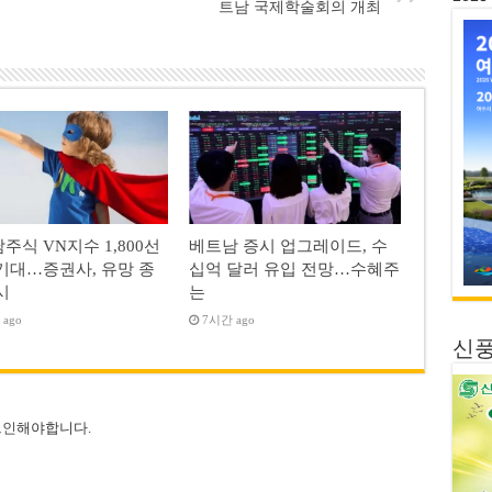
트남 국제학술회의 개최
주식 VN지수 1,800선
베트남 증시 업그레이드, 수
기대…증권사, 유망 종
십억 달러 유입 전망…수혜주
시
는
ago
7시간 ago
신
그인
해야합니다.