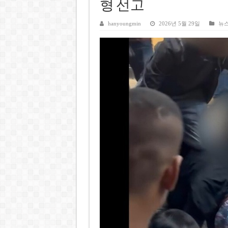
베트남주식 SST, 2025년 현금
형 선고
베트남 전자비자 사기 웹사이트
hanyoungmin
2026년 5월 29일
뉴
호주 젯스타, 내년부터 기내 수
베트남, 8월부터 토지·측량 처
호찌민시, 약 6,500㎡ 토지 