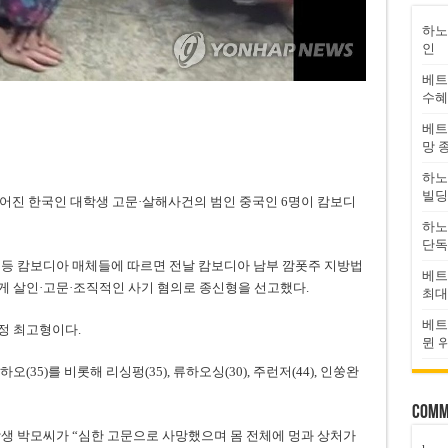
하노
인
베트
수혜
베트
망 
하노
빌딩
어진 한국인 대학생 고문·살해사건의 범인 중국인 6명이 캄보디
하노
단독
 등 캄보디아 매체들에 따르면 전날 캄보디아 남부 깜폿주 지방법
베트
에게 살인·고문·조직적인 사기 혐의로 종신형을 선고했다.
최대
베트
정 최고형이다.
뮌 
35)를 비롯해 리싱펑(35), 류하오싱(30), 주런저(44), 인쑹완
Comm
학생 박모씨가 “심한 고문으로 사망했으며 몸 전체에 멍과 상처가