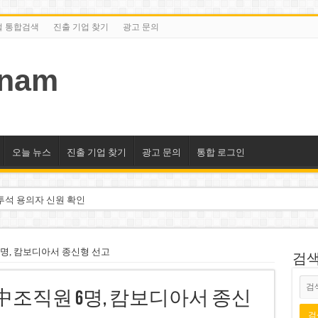
털 통합검색
진출 기업 찾기
광고 문의
tnam
오늘 뉴스
진출 기업 찾기
광고 문의
통합 로그인
투석 용의자 신원 확인
억 달러 유입 전망…수혜주는
돌파 기대…증권사, 유망 종목 제시
6명, 캄보디아서 종신형 선고
검색/
 현장…세계 최고층 빌딩 추진
中조직원 6명, 캄보디아서 종신
선호도 급부상…토지·단독주택 주춤