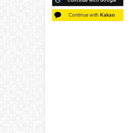
Continue with
Google
Continue with
Kakao