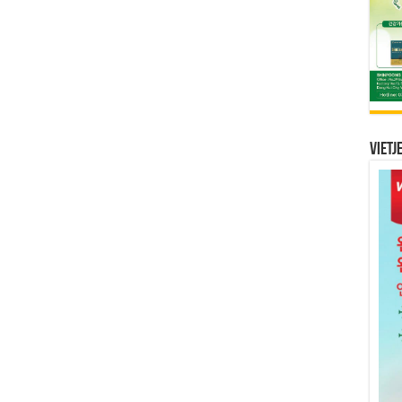
Vietj