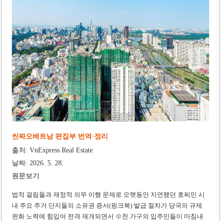
‘1,000억 달러 남북고속철 투자’ 호언장담 메콜로르 회장 체포
베트남 세무당국, 납세자 정보 공개 기준·절차 명확화
씬짜오베트남 편집부 번역·정리
출처: VnExpress Real Estate
날짜: 2026. 5. 28.
원문보기
법적 걸림돌과 재정적 의무 이행 문제로 오랫동안 지연됐던 호찌민 시
내 주요 주거 단지들의 소유권 증서(핑크북) 발급 절차가 당국의 규제
완화 노력에 힘입어 전격 재개되면서 수천 가구의 입주민들이 마침내