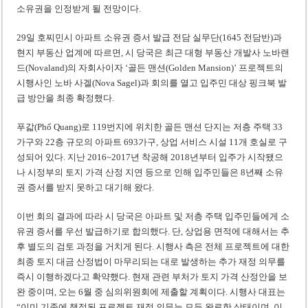
소유권을 인정받게 될 전망이다.
29일 호찌민시 아파트 소유권 증서 발급 전담 실무단(1645 전담반)과
현지 부동산 업계에 따르면, 시 당국은 최근 대형 부동산 개발사 노바랜
드(Novaland)의 자회사이자 ‘골든 맨션(Golden Mansion)’ 프로젝트의
시행사인 노바 사겔(Nova Sagel)과 회의를 열고 입주민 대상 핑크북 발
급 방안을 최종 확정했다.
푸갋(Phổ Quang)로 119번지에 위치한 골든 맨션 단지는 저층 주택 33
가구와 22층 규모의 아파트 693가구, 상업 서비스 시설 11개 호실로 구
성되어 있다. 지난 2016~2017년 착공해 2018년부터 입주가 시작됐으
나 시정부의 토지 가격 산정 지연 등으로 인해 입주민들은 8년째 소유
권 증서를 받지 못하고 대기해 왔다.
이번 회의 결과에 따라 시 당국은 아파트 및 저층 주택 입주민들에게 소
유권 증서를 우선 발급하기로 합의했다. 단, 상업용 면적에 대해서는 추
후 별도의 검토 과정을 거치게 된다. 시행사 측은 전체 프로젝트에 대한
최종 토지 대금 산정법이 마무리되는 대로 발생하는 추가 재정 의무를
즉시 이행하겠다고 확약했다. 현재 관련 부처가 토지 가격 산정안을 보
완 중이며, 오는 6월 중 심의위원회에 제출할 계획이다. 시행사 대표는
“이미 기존에 책정된 프로젝트 재정 의무는 모두 완료한 상태이며, 이