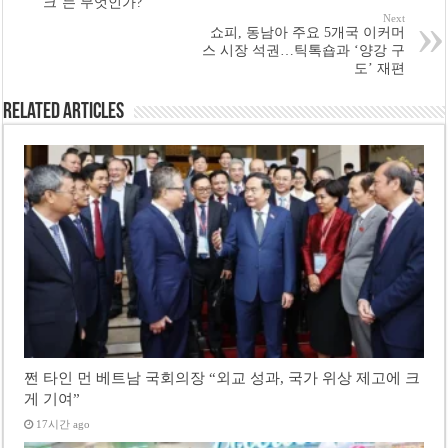
크’는 무엇인가?
Next
쇼피, 동남아 주요 5개국 이커머
스 시장 석권…틱톡숍과 ‘양강 구
도’ 재편
Related Articles
쩐 타인 먼 베트남 국회의장 “외교 성과, 국가 위상 제고에 크
게 기여”
17시간 ago