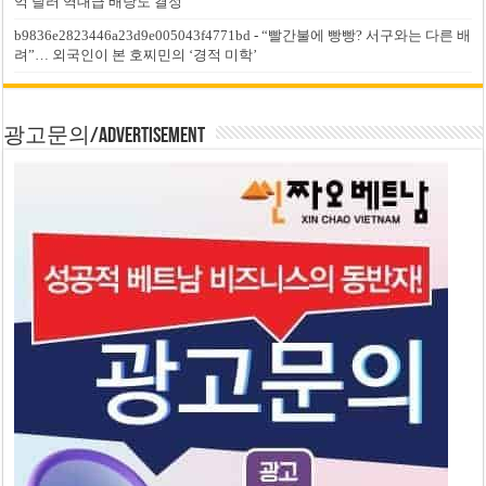
억 달러 역대급 배당도 결정
b9836e2823446a23d9e005043f4771bd
-
“빨간불에 빵빵? 서구와는 다른 배
려”… 외국인이 본 호찌민의 ‘경적 미학’
광고문의/Advertisement