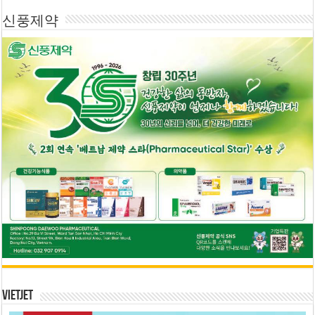
신풍제약
Vietjet