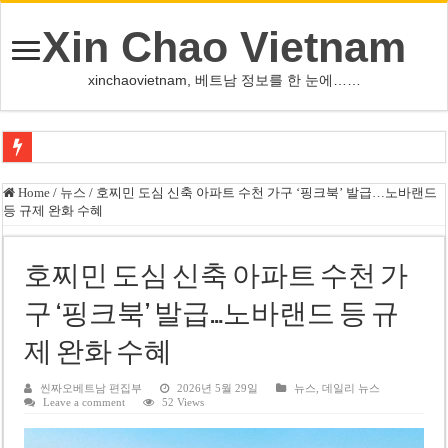
Xin Chao Vietnam
xinchaovietnam, 베트남 정보를 한 눈에……
쩐 타인 먼 베트남 국회의장 “외교 성과, 국가 위상 제고에 크게 기여”
Home
/
뉴스
/
호찌민 도심 신축 아파트 수천 가구 ‘핑크북’ 발급…노바랜드
등 규제 완화 수혜
싱가포르 하오마트, 마지막 프리미엄 매장 폐점… 적자·소송 악재 속 사업 축
베트남 은행 분기 순이익 1조 동 시대…비엣콤뱅크 등 5곳 돌파
호찌민 도심 신축 아파트 수천 가
PNJ, 다이아몬드 밀수 여파에 2분기 적자… 10월 임시 주총 개최
구 ‘핑크북’ 발급…노바랜드 등 규
팜 녓 브엉 빈그룹 회장 딸, 그룹 계열사 경영에 첫 등장
제 완화 수혜
케펠, 투티엠 엠파이어시티 지분 전량 2억7000만 달러에 매각
베트남 MB은행, 2026년 수익 목표 자신…부동산 대출 비율 13% 고수
씬짜오베트남 편집부
2026년 5월 29일
뉴스
,
데일리 뉴스
Leave a comment
52 Views
베트남주식 HAT, 15년 연속 현금 배당…주당 3,000동 지급