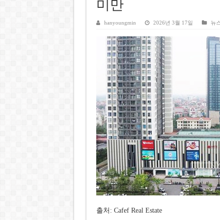
호찌민시, 올해 국경절 연휴 5일
미만
우크라이나 전황 1,623일: 
hanyoungmin
2026년 3월 17일
뉴
호찌민 Đá Đỏ 수로 정비 사업, 
미 국방부, 육군 참모총장 임명
조세심판원, 배우 유연석 30억
출처: Cafef Real Estate