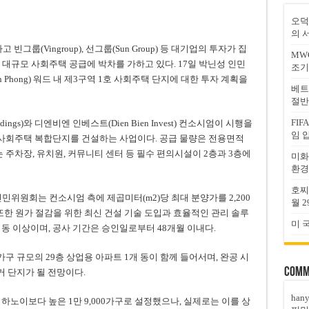
오덕
의 
룹(Vingroup), 선그룹(Sun Group) 등 대기업의 투자가 집
MW
 대규모 사회주택 공급에 박차를 가하고 있다. 17일 박닌성 인민
조기
 Phong) 워드 내 제3구역 1호 사회주택 단지에 대한 투자 계획을
베트
절반
FI
ings)와 디엔비엔 인베스트(Dien Bien Invest) 컨소시엄이 시행을
임 
의 사회주택 복합단지를 건설하는 사업이다. 공급 물량은 전용면적
에는 주차장, 유치원, 커뮤니티 센터 등 필수 편의시설이 2층과 3층에
미화
환경
호찌
민위원회는 컨소시엄 측에 제곱미터(m2)당 최대 분양가를 2,200
월 2
또한 원가 절감을 위한 최신 건설 기술 도입과 효율적인 관리 솔루
미 
억 동 이상이며, 공사 기간은 승인일로부터 48개월 이내다.
가구 규모의 29층 상업용 아파트 1개 동이 함께 들어서며, 완공 시
Comm
주거 단지가 될 전망이다.
han
 하노이보다 높은 1만 9,000가구로 설정했으나, 실제로는 이를 상