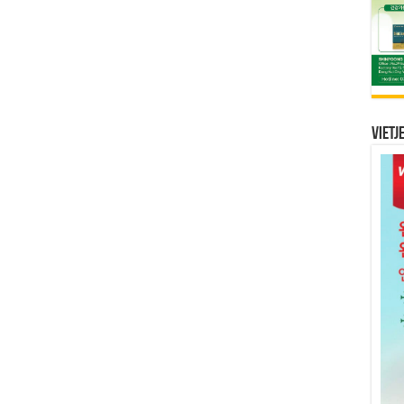
Vietj