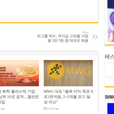
Next
빈그룹 SGC, 국가급 고속철 사업
용 2만 5천 명 대규모 채용
테
 화학·플라스틱 기업
MWG 대표 “올해 이익 목표 9
상위 10곳 공개…절반은
조2천억동, 2~3개월 조기 달
SHIN
기업
성 자신”
ago
2시간 ago