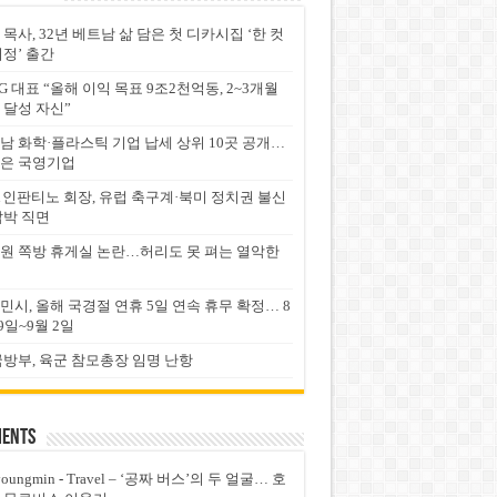
 목사, 32년 베트남 삶 담은 첫 디카시집 ‘한 컷
서정’ 출간
G 대표 “올해 이익 목표 9조2천억동, 2~3개월
 달성 자신”
남 화학·플라스틱 기업 납세 상위 10곳 공개…
은 국영기업
FA 인판티노 회장, 유럽 축구계·북미 정치권 불신
압박 직면
원 쪽방 휴게실 논란…허리도 못 펴는 열악한
민시, 올해 국경절 연휴 5일 연속 휴무 확정… 8
9일~9월 2일
국방부, 육군 참모총장 임명 난항
ents
youngmin
-
Travel – ‘공짜 버스’의 두 얼굴… 호