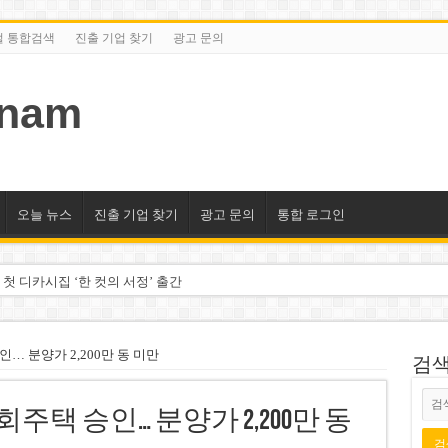
털 통합검색
진출 기업 찾기
광고 문의
tnam
오늘 뉴스
진출 기업 찾기
광고 문의
통합 로그인
 첫 디카시집 ‘한 컷의 서정’ 출간
세 상위 10곳 공개…절반은 국영기업
조2천억동, 2~3개월 조기 달성 자신”
인… 분양가 2,200만 동 미만
검색/
구계·북미 정치권 불신임 압박 직면
회주택 승인… 분양가 2,200만 동
도 못 펴는 열악한 환경