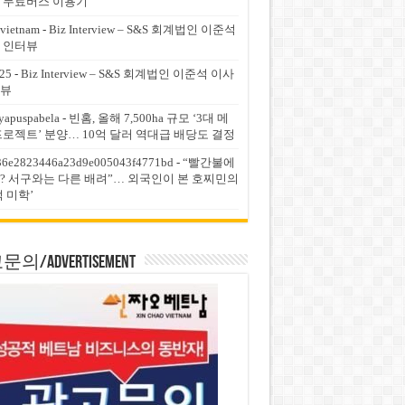
 무료버스 이용기
vietnam
-
Biz Interview – S&S 회계법인 이준석
 인터뷰
25
-
Biz Interview – S&S 회계법인 이준석 이사
뷰
yapuspabela
-
빈홈, 올해 7,500ha 규모 ‘3대 메
프로젝트’ 분양… 10억 달러 역대급 배당도 결정
36e2823446a23d9e005043f4771bd
-
“빨간불에
? 서구와는 다른 배려”… 외국인이 본 호찌민의
적 미학’
의/Advertisement