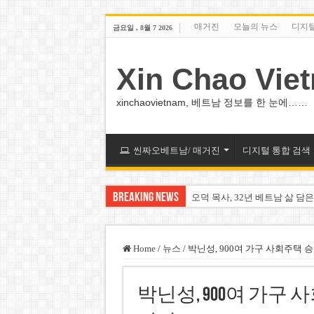
매거진
오늘의 뉴스
디지
금요일 , 8월 7 2026
Xin Chao Vie
xinchaovietnam, 베트남 정보를 한 눈에……
씬짜오베트남/ 매거진
디지털 통합 검색
Breaking News
오덕 목사, 32년 베트남 삶 담은
베트남 화학·플라스틱 기업 납
MWG 대표 “올해 이익 목표 9
Home
/
뉴스
/
박닌성, 900여 가구 사회주택 승
FIFA 인판티노 회장, 유럽 축
박닌성, 900여 가구 사
미화원 쪽방 휴게실 논란…허리