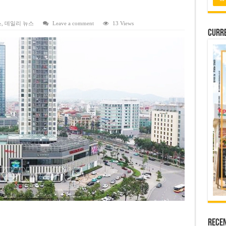
 연속 휴무 확정… 8월 29일~9월 2일
키이우, 탄도미사일 요격 실패…드론, 모스크바 집중 공격
스
,
데일리 뉴스
Leave a comment
13 Views
Curre
2026년 말 완공 목표
 난항
 세금 불복 청구 기각
Rece