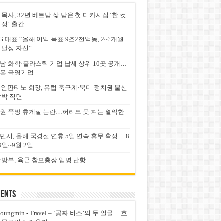
 목사, 32년 베트남 삶 담은 첫 디카시집 ‘한 컷
서정’ 출간
G 대표 “올해 이익 목표 9조2천억동, 2~3개월
 달성 자신”
남 화학·플라스틱 기업 납세 상위 10곳 공개…
은 국영기업
FA 인판티노 회장, 유럽 축구계·북미 정치권 불신
압박 직면
원 쪽방 휴게실 논란…허리도 못 펴는 열악한
민시, 올해 국경절 연휴 5일 연속 휴무 확정… 8
9일~9월 2일
국방부, 육군 참모총장 임명 난항
ents
youngmin
-
Travel – ‘공짜 버스’의 두 얼굴… 호