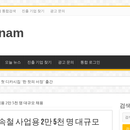
털 통합검색
진출 기업 찾기
광고 문의
tnam
오늘 뉴스
진출 기업 찾기
광고 문의
통합 로그인
 첫 디카시집 ‘한 컷의 서정’ 출간
세 상위 10곳 공개…절반은 국영기업
조2천억동, 2~3개월 조기 달성 자신”
용 2만 5천 명 대규모 채용
검색/
구계·북미 정치권 불신임 압박 직면
고속철 사업용 2만 5천 명 대규모
도 못 펴는 열악한 환경