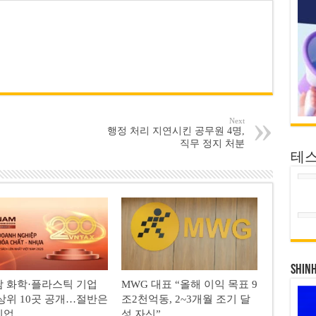
Next
행정 처리 지연시킨 공무원 4명,
직무 정지 처분
테
SHIN
 화학·플라스틱 기업
MWG 대표 “올해 이익 목표 9
상위 10곳 공개…절반은
조2천억동, 2~3개월 조기 달
기업
성 자신”