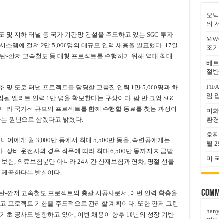
오덕
의 
및 지하 터널 등 국가 기간망 건설을 주도하고 있는 SGC 투자
MW
ion)이 전 시스템에 걸쳐 2만 5,000명의 대규모 인력 채용을 발표했다. 17일
조기
벤탄-깐저 고속철도 등 대형 프로젝트를 수행하기 위해 역대 최대
베트
절반
FI
추 및 도로 터널 프로젝트를 담당할 고품질 인력 1만 5,000명과 하
임 
될 엘리트 인력 1만 명을 확보한다는 구상이다. 팜 반 크엉 SGC
아니라 국가적 규모의 프로젝트를 함께 수행할 동료를 찾는 과정이
미화
환경
하는 원년으로 삼겠다고 밝혔다.
호찌
니어에게 월 3,000만 동에서 최대 5,500만 동을, 숙련공에게는
월 2
했다. 장비 운전사의 경우 직무에 따라 최대 6,500만 동까지 지급받
미 
회보험, 의료보험뿐만 아니라 24시간 산재보험과 연차, 명절 선물
 제공한다는 방침이다.
Comm
탄-깐저 고속철도 프로젝트의 총괄 시공사로서, 이번 인력 확충을
고 프로젝트 기한을 주도적으로 관리할 계획이다. 또한 깐저 그린
han
기초 공사도 병행하고 있어, 이번 채용이 향후 10년의 성장 기반