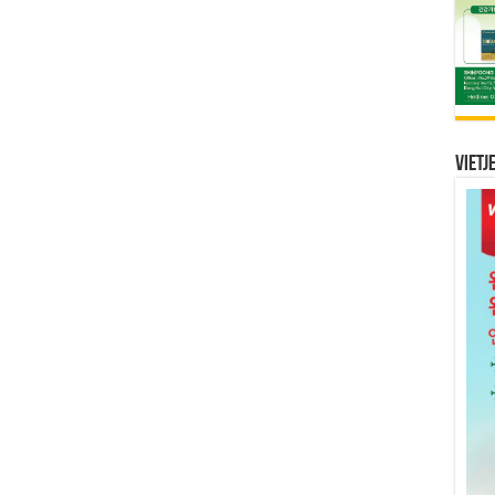
Vietj