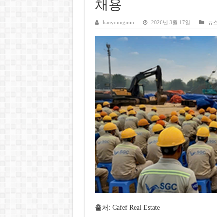
호찌민시, 올해 국경절 연휴 5일
채용
우크라이나 전황 1,623일: 
hanyoungmin
2026년 3월 17일
뉴
호찌민 Đá Đỏ 수로 정비 사업, 
미 국방부, 육군 참모총장 임명
조세심판원, 배우 유연석 30억
출처: Cafef Real Estate