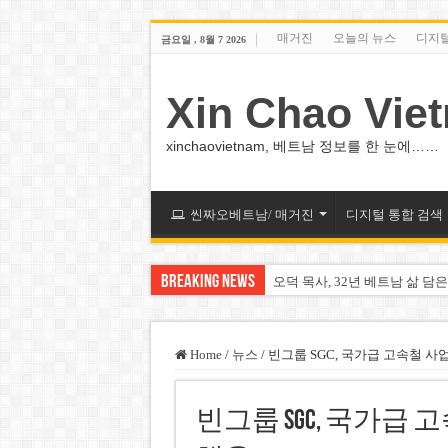
매거진
오늘의 뉴스
디지
금요일 , 8월 7 2026
Xin Chao Vie
xinchaovietnam, 베트남 정보를 한 눈에……
씬짜오베트남/ 매거진
디지털 통합 검색
Breaking News
오덕 목사, 32년 베트남 삶 담은
베트남 화학·플라스틱 기업 납
MWG 대표 “올해 이익 목표 9
Home
/
뉴스
/
빈그룹 SGC, 국가급 고속철 사업
FIFA 인판티노 회장, 유럽 축
빈그룹 SGC, 국가급 
미화원 쪽방 휴게실 논란…허리