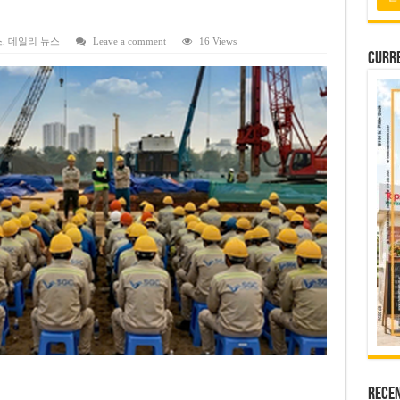
 연속 휴무 확정… 8월 29일~9월 2일
키이우, 탄도미사일 요격 실패…드론, 모스크바 집중 공격
스
,
데일리 뉴스
Leave a comment
16 Views
Curre
2026년 말 완공 목표
 난항
 세금 불복 청구 기각
Rece