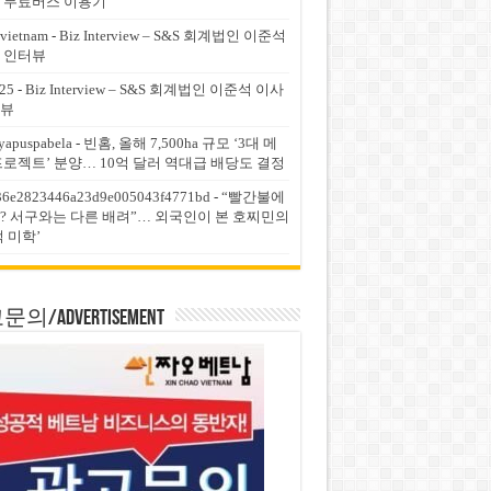
 무료버스 이용기
vietnam
-
Biz Interview – S&S 회계법인 이준석
 인터뷰
25
-
Biz Interview – S&S 회계법인 이준석 이사
뷰
yapuspabela
-
빈홈, 올해 7,500ha 규모 ‘3대 메
프로젝트’ 분양… 10억 달러 역대급 배당도 결정
36e2823446a23d9e005043f4771bd
-
“빨간불에
? 서구와는 다른 배려”… 외국인이 본 호찌민의
적 미학’
의/Advertisement