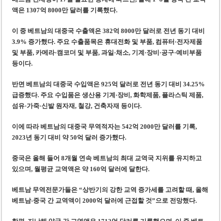
베트남, 8월부터 토지·측량 처벌 강화… 기획사 코뮌 위원장 과태료 상한 50배
액은 1307억 8000만 달러를 기록했다.
호찌민시, 약 6,500㎡ 토지 용도변경 승인…리조트 개발 추진
이 중 베트남의 대중국 수출액은 382억 8000만 달러로 전년 동기 대비
3.9% 증가했다. 주요 수출품목은 휴대전화 및 부품, 컴퓨터·전자제품
및 부품, 카메라·캠코더 및 부품, 과일·채소, 기계·장비·공구·예비부품
등이다.
반면 베트남의 대중국 수입액은 925억 달러로 전년 동기 대비 34.25%
급증했다. 주요 수입품은 생산용 기계·장비, 화학제품, 플라스틱 제품,
섬유·가죽·신발 원자재, 철강, 건축자재 등이다.
이에 따라 베트남의 대중국 무역적자는 542억 2000만 달러를 기록,
2023년 동기 대비 약 50억 달러 증가했다.
중국은 올해 들어 8개월 연속 베트남의 최대 교역국 지위를 유지하고
있으며, 월평균 교역액은 약 160억 달러에 달한다.
베트남 무역전문가들은 “상반기의 강한 교역 증가세를 고려할 때, 올해
베트남-중국 간 교역액이 2000억 달러에 근접할 것”으로 전망했다.