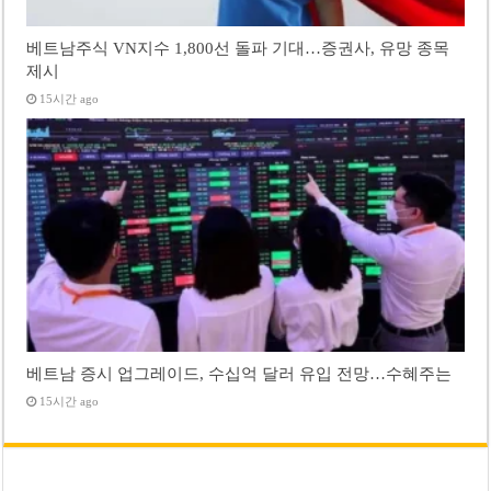
베트남주식 VN지수 1,800선 돌파 기대…증권사, 유망 종목
제시
15시간 ago
베트남 증시 업그레이드, 수십억 달러 유입 전망…수혜주는
15시간 ago