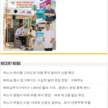
Recent News
하노이-하이퐁 고속도로 차량 투석 용의자 신원 확인
베트남 증시 업그레이드, 수십억 달러 유입 전망…수혜주는
베트남주식 VN지수 1,800선 돌파 기대…증권사, 유망 종목 제시
하노이 쌍둥이 타워 99층 부지 현장…세계 최고층 빌딩 추진
하노이 부동산 시장, 아파트 선호도 급부상…토지·단독주택 주춤