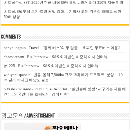
베트남주식 SST, 2025년 현금 배당 80% 결정…과거 최대 350% 지급 이력
베트남, 8월부터 토지·측량 처벌 강화… 기획사 코뮌 위원장 과태료 상한
50배 상향
Comments
hanyoungmin
-
Travel – ‘공짜 버스’의 두 얼굴… 호찌민 무료버스 이용기
chaovietnam
-
Biz Interview – S&S 회계법인 이준석 이사 인터뷰
jy1225
-
Biz Interview – S&S 회계법인 이준석 이사 인터뷰
widiyapuspabela
-
빈홈, 올해 7,500ha 규모 ‘3대 메가 프로젝트’ 분양… 10
억 달러 역대급 배당도 결정
b9836e2823446a23d9e005043f4771bd
-
“빨간불에 빵빵? 서구와는 다른 배
려”… 외국인이 본 호찌민의 ‘경적 미학’
광고문의/Advertisement