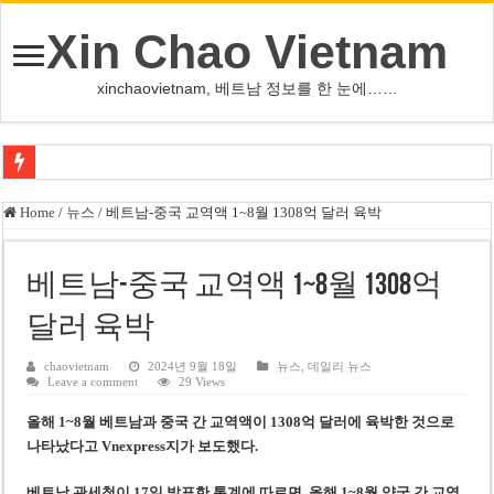
Xin Chao Vietnam
xinchaovietnam, 베트남 정보를 한 눈에……
하노이-하이퐁 고속도로 차량 투석 용의자 신원 확인
Home
/
뉴스
/
베트남-중국 교역액 1~8월 1308억 달러 육박
베트남 증시 업그레이드, 수십억 달러 유입 전망…수혜주는
베트남주식 VN지수 1,800선 돌파 기대…증권사, 유망 종목 제시
베트남-중국 교역액 1~8월 1308억
하노이 쌍둥이 타워 99층 부지 현장…세계 최고층 빌딩 추진
달러 육박
하노이 부동산 시장, 아파트 선호도 급부상…토지·단독주택 주춤
chaovietnam
2024년 9월 18일
뉴스
,
데일리 뉴스
Leave a comment
29 Views
베트남주식 SST, 2025년 현금 배당 80% 결정…과거 최대 350% 지급 이력
올해 1~8월 베트남과 중국 간 교역액이 1308억 달러에 육박한 것으로
베트남 전자비자 사기 웹사이트 주의…외국인 여행자 피해 경보
나타났다
고 Vnexpress지가 보도했다.
호주 젯스타, 내년부터 기내 수납칸 이용 유료화
베트남 관세청이 17일 발표한 통계에 따르면, 올해 1~8월 양국 간 교역