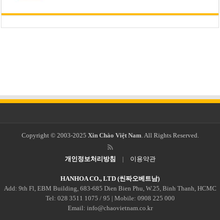
Copyright © 2003-2025
Xin Chào Việt Nam
. All Rights Reserved.
개인정보처리방침
|
이용약관
HANHOA CO., LTD (씬짜오베트남)
Add: 9th Fl, EBM Building, 683-685 Dien Bien Phu, W.25, Binh Thanh, HCMC
Tel: 028 3511 1075 / 95 | Mobile: 0908 225 000
Email: info@chaovietnam.co.kr