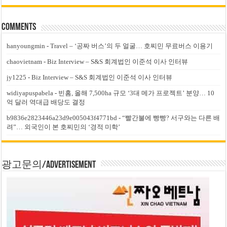
Comments
hanyoungmin
-
Travel – ‘공짜 버스’의 두 얼굴… 호찌민 무료버스 이용기
chaovietnam
-
Biz Interview – S&S 회계법인 이준석 이사 인터뷰
jy1225
-
Biz Interview – S&S 회계법인 이준석 이사 인터뷰
widiyapuspabela
-
빈홈, 올해 7,500ha 규모 ‘3대 메가 프로젝트’ 분양… 10
억 달러 역대급 배당도 결정
b9836e2823446a23d9e005043f4771bd
-
“빨간불에 빵빵? 서구와는 다른 배
려”… 외국인이 본 호찌민의 ‘경적 미학’
광고문의/Advertisement