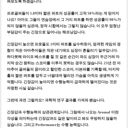
‘1,000억 달러 남북고속철 투자’ 호언장담 메콜로르 회장 체포
펴보도록 하겠습니다.
베트남 세무당국, 납세자 정보 공개 기준·절차 명확화
프로골퍼들이 1.8미터 짧은 퍼트의 성공률이 고작 50%라는 게 믿어지
나요? 아마도 그들이 연습장에서 그 거리 퍼트를 하면 성공률이 90%가
되지 않을까 싶은데, 정작 시합에서는 그렇지 않습니다. 이 모두 엄청난
부담감이 주는 긴장으로 일어나는 해프닝입니다.
긴장감이 높으면 프로들도 1미터 퍼트를 실수하듯이, 엄격한 게임의 경
험이 적은 아마추어들은 작은 내기에도 심장이 흔들리기 일쑤입니다.
하다못해 라이프 베스트를 칠 것 같은 순간이 와도 심장이 두근거려 마
지막 순간 원하는 스코어를 이루지 못하는 경우도 많습니다. 23년 전 아
마추어 골퍼들의 꿈이라고 할만한 스코어, 이븐파를 기록할 때, 마지막
홀의 짧은 퍼트를 앞두고 너덜대며 떨리던 가슴을 아직도 생생하게 기
억합니다. 긴장감이 높아지면 수행능력이 급격하게 떨어진다는 것은
자명한 사실 같습니다.
그런데 과연 그럴까요? 과학적 연구 결과를 가져와 봤습니다.
긴장감과 수행능력의 상관관계입니다. 그림에서 나오는 Arousal 이란
각성을 의미하는데 긴장감과도 같은 말이라고 봐도 무방하지 않을까
싶습니다. 그리고 Performance는 수행 능력입니다.