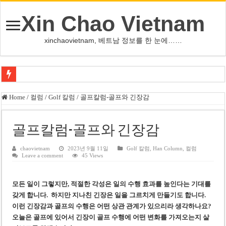
Xin Chao Vietnam
xinchaovietnam, 베트남 정보를 한 눈에……
쩐 타인 먼 베트남 국회의장 “외교 성과, 국가 위상 제고에 크게 기여”
Home
/
컬럼
/
Golf 칼럼
/
골프칼럼-골프와 긴장감
싱가포르 하오마트, 마지막 프리미엄 매장 폐점… 적자·소송 악재 속 사업 축
베트남 은행 분기 순이익 1조 동 시대…비엣콤뱅크 등 5곳 돌파
골프칼럼-골프와 긴장감
PNJ, 다이아몬드 밀수 여파에 2분기 적자… 10월 임시 주총 개최
chaovietnam
2023년 9월 11일
Golf 칼럼
,
Han Column
,
컬럼
Leave a comment
45 Views
팜 녓 브엉 빈그룹 회장 딸, 그룹 계열사 경영에 첫 등장
케펠, 투티엠 엠파이어시티 지분 전량 2억7000만 달러에 매각
모든 일이 그렇지만, 적절한 각성은 일의 수행 효과를 높인다는 기대를
베트남 MB은행, 2026년 수익 목표 자신…부동산 대출 비율 13% 고수
갖게 합니다. 하지만 지나친 긴장은 일을 그르치게 만들기도 합니다.
이런 긴장감과 골프의 수행은 어떤 상관 관계가 있으리라 생각하나요?
베트남주식 HAT, 15년 연속 현금 배당…주당 3,000동 지급
오늘은 골프에 있어서 긴장이 골프 수행에 어떤 변화를 가져오는지 살