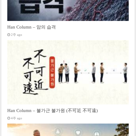
Han Column – 암의 습격
2주 ago
Han Column – 불가근 불가원 (不可近 不可遠)
4주 ago