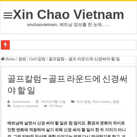
Xin Chao Vietnam
xinchaovietnam, 베트남 정보를 한 눈에……
쩐 타인 먼 베트남 국회의장 “외교 성과, 국가 위상 제고에 크게 기여”
Home
/
컬럼
/
Golf 칼럼
/
골프칼럼 – 골프 라운드에 신경써야 할 일
싱가포르 하오마트, 마지막 프리미엄 매장 폐점… 적자·소송 악재 속 사업 축
베트남 은행 분기 순이익 1조 동 시대…비엣콤뱅크 등 5곳 돌파
골프칼럼 – 골프 라운드에 신경써
PNJ, 다이아몬드 밀수 여파에 2분기 적자… 10월 임시 주총 개최
야 할 일
팜 녓 브엉 빈그룹 회장 딸, 그룹 계열사 경영에 첫 등장
chaovietnam
2023년 8월 21일
Golf 칼럼
,
Han Column
,
컬럼
Leave a comment
39 Views
케펠, 투티엠 엠파이어시티 지분 전량 2억7000만 달러에 매각
베트남 MB은행, 2026년 수익 목표 자신…부동산 대출 비율 13% 고수
베트남에 살면서 신경 써야 할 일은 참 많지요. 환경과 문화의 차이로
베트남주식 HAT, 15년 연속 현금 배당…주당 3,000동 지급
인한 변화에 적응하며 살기 위해 신경 써야 할 일이 한 두 가지가 아니
죠. 그런 일반적 일상에 관한 이야기는 언제 다시 언급하기로 하고, 오