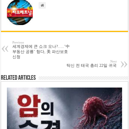
Previous
세계경제에 큰 쇼크 오나?…..’中
부동산 공룡’ 헝다, 美 파산보호
신청
Next
탁신 전 태국 총리 22일 귀국
Related Articles