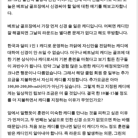
‘1,000억 달러 남북고속철 투자’ 호언장담 메콜로르 회장 체포
늘은 베트남 골프장에서 신경써야 할 일에 대한 얘기를 해보고자합니
베트남 세무당국, 납세자 정보 공개 기준·절차 명확화
다.
베트남 골프장에서 가장 먼저 신경 쓸 일은 캐디입니다. 어쩌면 캐디만
잘 해결되면 그날의 라운드는 별다른 문제가 없다고 해도 무방합니다.
한국과 달리 1인 1 캐디로 운영하는 까닭에 자신만을 전담하는 캐디에
대하여 신경이 안 쓰일 수 없습니다. 더구나 베트남의 캐디는 골프에 대
한 기본 상식이나 캐디로서의 기본 훈련을 마쳤다고 보기 힘든 친구들
이 과반수가 됩니다. 만약 그날 경험 많은 노련한 캐디가 배정되었다면
크나큰 행운이나 다름없습니다. 그래서 해당 클럽 회원 중 일부는 추가
요금을 지불하면서 자신의 캐디를 지정합니다. 추가요금은 아마
100,00-200,00vnd사이가 아닌가 싶습니다. 그렇게 하고 지정된 캐디에
게는 일상적인 팁보다 조금은 더 줄 것입니다. 결국 한 10불-15불 정도
를 더 지불하면서 캐디를 지정하는 이유가 무엇인가요?
앞에서 말했듯이 훈련이 미숙한 캐디를 만나는 것을 피하고 싶은 이유
가 먼저이고, 두 번째는 낯섦으로 인한 신경 소모가 없었으면 하는 바램
때문입니다. 처음 보는 캐디를 만나면 일단 이 캐디가 어느 정도 훈련을
받은 캐디인지 알아내야 합니다. 즉 라운드 중 발생하는 의문, 그린의