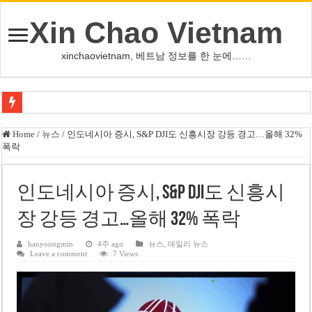
Xin Chao Vietnam
xinchaovietnam, 베트남 정보를 한 눈에……
오덕 목사, 32년 베트남 삶 담은 첫 디카시집 ‘한 컷의 서정’ 출간
Home
/
뉴스
/
인도네시아 증시, S&P DJI도 신흥시장 강등 경고…올해 32%
폭락
베트남 화학·플라스틱 기업 납세 상위 10곳 공개…절반은 국영기업
MWG 대표 “올해 이익 목표 9조2천억동, 2~3개월 조기 달성 자신”
인도네시아 증시, S&P DJI도 신흥시
FIFA 인판티노 회장, 유럽 축구계·북미 정치권 불신임 압박 직면
장 강등 경고…올해 32% 폭락
미화원 쪽방 휴게실 논란…허리도 못 펴는 열악한 환경
호찌민시, 올해 국경절 연휴 5일 연속 휴무 확정… 8월 29일~9월 2일
hanyoungmin
4주 ago
뉴스
,
데일리 뉴스
Leave a comment
7 Views
우크라이나 전황 1,623일: 키이우, 탄도미사일 요격 실패…드론, 모스크바 집
호찌민 Đá Đỏ 수로 정비 사업, 2026년 말 완공 목표