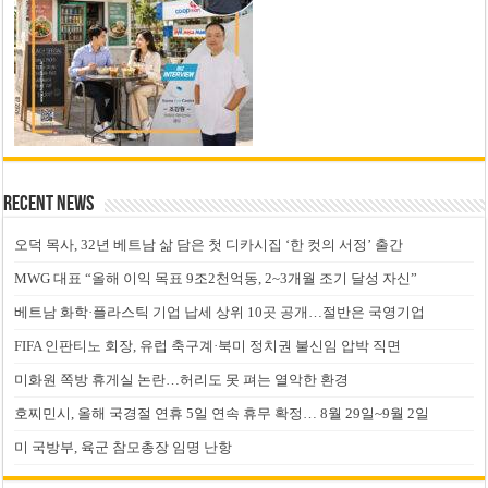
Recent News
오덕 목사, 32년 베트남 삶 담은 첫 디카시집 ‘한 컷의 서정’ 출간
MWG 대표 “올해 이익 목표 9조2천억동, 2~3개월 조기 달성 자신”
베트남 화학·플라스틱 기업 납세 상위 10곳 공개…절반은 국영기업
FIFA 인판티노 회장, 유럽 축구계·북미 정치권 불신임 압박 직면
미화원 쪽방 휴게실 논란…허리도 못 펴는 열악한 환경
호찌민시, 올해 국경절 연휴 5일 연속 휴무 확정… 8월 29일~9월 2일
미 국방부, 육군 참모총장 임명 난항