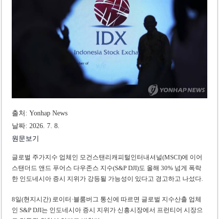
미 국방부, 육군 참모총장 임명 난항
조세심판원, 배우 유연석 30억 세금 불복 청구 기각
출처: Yonhap News
날짜: 2026. 7. 8.
원문보기
글로벌 주가지수 업체인 모건스탠리캐피털인터내셔널(MSCI)에 이어
스탠더드 앤드 푸어스 다우존스 지수(S&P DJI)도 올해 30% 넘게 폭락
한 인도네시아 증시 지위가 강등될 가능성이 있다고 경고하고 나섰다.
8일(현지시간) 로이터·블룸버그 통신에 따르면 글로벌 지수산출 업체
인 S&P DJI는 인도네시아 증시 지위가 신흥시장에서 프런티어 시장으