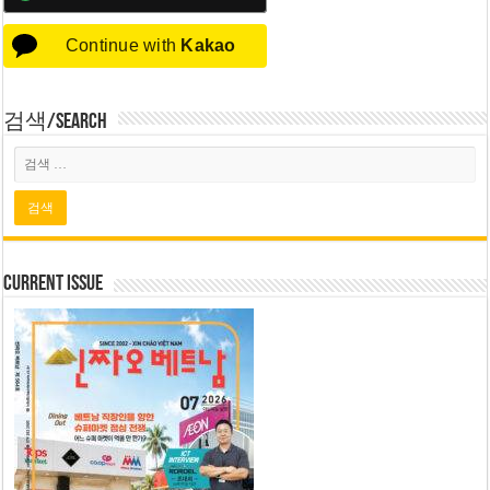
Continue with
Kakao
검색/Search
Current Issue