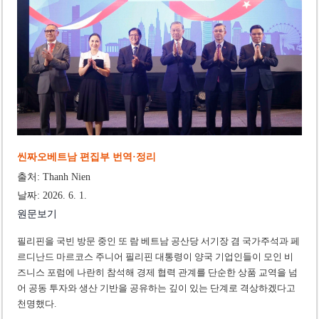
사우디·튀르키예·파키스탄, 메카 공동방위조약 체결…수니파 안보동맹 출범
우크라이나 ’40일 압박 작전’ 성과와 한계
씬짜오베트남 편집부 번역·정리
출처: Thanh Nien
날짜: 2026. 6. 1.
원문보기
필리핀을 국빈 방문 중인 또 람 베트남 공산당 서기장 겸 국가주석과 페
르디난드 마르코스 주니어 필리핀 대통령이 양국 기업인들이 모인 비
즈니스 포럼에 나란히 참석해 경제 협력 관계를 단순한 상품 교역을 넘
어 공동 투자와 생산 기반을 공유하는 깊이 있는 단계로 격상하겠다고
천명했다.