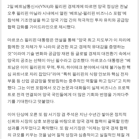
2일 베트남통신사(VNA)와 필리핀 경제계에 따르면 양국 정상은 전날
오후 필리핀 마닐라 시내에서 열린 ‘베트남-필리핀 비즈니스 포럼’에
참석해 기조연설을 하고 양국 기업 간의 적극적인 투자 유치와 공급망
협력 강화를 가이드라인으로 제시했다.
마르코스 필리핀 대통령은 연설을 통해 “양국 최고 지도부가 이 자리에
함께한 것 자체가 두 나라의 굳건한 외교·경제적 유대감을 증명하는
것”이라며 기술 변화와 공급망 재편 등 글로벌 경제의 대전환기 속에서
양국의 공조는 선택이 아닌 필수라고 강조했다. 마르코스 대통령은 “베
트남은 이미 필리핀의 무역, 투자, 하이테크 분야에서 대체 불가능한 핵
심 파트너로 자리 잡았다”라며 “특히 필리핀의 식량 안보와 핵심 전자
부품 등 산업 공급망을 뒷받침하는 중추적인 역할을 하고 있다”고 치하
했다. 그는 이번 포럼에서 오간 논문과 대화들이 실제 비즈니스 프로젝
트로 전격 연결되어 양국 국민들에게 더 많은 기회와 번영을 가져다주
기를 기대한다고 덧붙였다.
이어 단상에 오른 또 람 서기장 겸 주석은 지난 수년간 쌓아온 정치적
신뢰와 시장의 상호 보완성을 바탕으로 양국 경제 협력이 괄목할 만한
성과를 거두었다고 확약했다. 또 람 서기장은 “이제는 양국 경제 협력
의 규모를 키우는 것을 넘어 질적 성장과 심층적이고 실질적인 체질 개