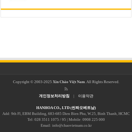
Copyright © 2003-2025
Xin Chào Việt Nam
. All Rights Reserved.
개인정보처리방침
|
이용약관
HANHOA CO., LTD (씬짜오베트남)
Add: 9th Fl, EBM Building, 683-685 Dien Bien Phu, W.25, Binh Thanh, HCMC
Tel: 028 3511 1075 / 95 | Mobile: 0908 225 000
Email: info@chaovietnam.co.kr