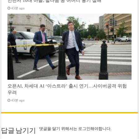
인천서 10대 아들, 말다툼 중 어머니 흉기 살해
43분 ago
오픈AI, 차세대 AI ‘아스트라’ 출시 연기…사이버공격 위험
우려
43분 ago
댓글을 달기 위해서는
로그인
해야합니다.
답글 남기기