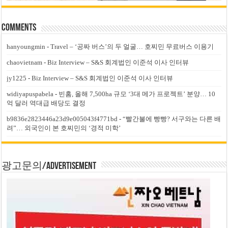
Comments
hanyoungmin
-
Travel – ‘공짜 버스’의 두 얼굴… 호찌민 무료버스 이용기
chaovietnam
-
Biz Interview – S&S 회계법인 이준석 이사 인터뷰
jy1225
-
Biz Interview – S&S 회계법인 이준석 이사 인터뷰
widiyapuspabela
-
빈홈, 올해 7,500ha 규모 ‘3대 메가 프로젝트’ 분양… 10
억 달러 역대급 배당도 결정
b9836e2823446a23d9e005043f4771bd
-
“빨간불에 빵빵? 서구와는 다른 배
려”… 외국인이 본 호찌민의 ‘경적 미학’
광고문의/Advertisement