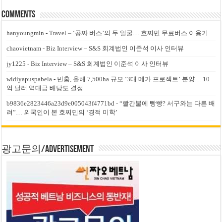
Comments
hanyoungmin
-
Travel – ‘공짜 버스’의 두 얼굴… 호찌민 무료버스 이용기
chaovietnam
-
Biz Interview – S&S 회계법인 이준석 이사 인터뷰
jy1225
-
Biz Interview – S&S 회계법인 이준석 이사 인터뷰
widiyapuspabela
-
빈홈, 올해 7,500ha 규모 ‘3대 메가 프로젝트’ 분양… 10
억 달러 역대급 배당도 결정
b9836e2823446a23d9e005043f4771bd
-
“빨간불에 빵빵? 서구와는 다른 배
려”… 외국인이 본 호찌민의 ‘경적 미학’
광고문의/Advertisement