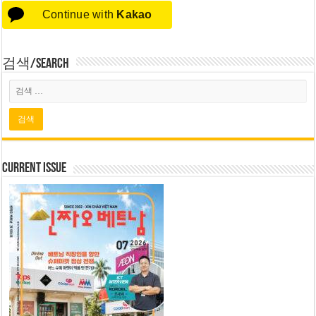
Continue with
Kakao
검색/Search
Current Issue