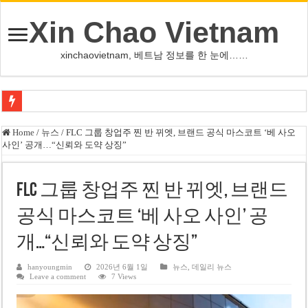
Xin Chao Vietnam
xinchaovietnam, 베트남 정보를 한 눈에……
하노이-하이퐁 고속도로 차량 투석 용의자 신원 확인
Home
/
뉴스
/
FLC 그룹 창업주 찐 반 뀌엣, 브랜드 공식 마스코트 ‘베 사오
사인’ 공개…“신뢰와 도약 상징”
베트남 증시 업그레이드, 수십억 달러 유입 전망…수혜주는
베트남주식 VN지수 1,800선 돌파 기대…증권사, 유망 종목 제시
FLC 그룹 창업주 찐 반 뀌엣, 브랜드
하노이 쌍둥이 타워 99층 부지 현장…세계 최고층 빌딩 추진
공식 마스코트 ‘베 사오 사인’ 공
하노이 부동산 시장, 아파트 선호도 급부상…토지·단독주택 주춤
개…“신뢰와 도약 상징”
베트남주식 SST, 2025년 현금 배당 80% 결정…과거 최대 350% 지급 이력
베트남 전자비자 사기 웹사이트 주의…외국인 여행자 피해 경보
hanyoungmin
2026년 6월 1일
뉴스
,
데일리 뉴스
Leave a comment
7 Views
호주 젯스타, 내년부터 기내 수납칸 이용 유료화