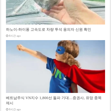
하노이-하이퐁 고속도로 차량 투석 용의자 신원 확인
8시간 ago
베트남주식 VN지수 1,800선 돌파 기대…증권사, 유망 종목
제시
8시간 ago