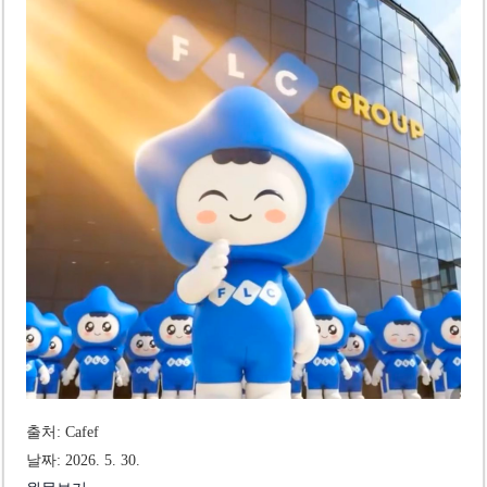
베트남, 8월부터 토지·측량 처벌 강화… 기획사 코뮌 위원장 과태료 상한 50배
호찌민시, 약 6,500㎡ 토지 용도변경 승인…리조트 개발 추진
출처: Cafef
날짜: 2026. 5. 30.