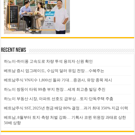
Recent News
하노이-하이퐁 고속도로 차량 투석 용의자 신원 확인
베트남 증시 업그레이드, 수십억 달러 유입 전망…수혜주는
베트남주식 VN지수 1,800선 돌파 기대…증권사, 유망 종목 제시
하노이 쌍둥이 타워 99층 부지 현장…세계 최고층 빌딩 추진
하노이 부동산 시장, 아파트 선호도 급부상…토지·단독주택 주춤
베트남주식 SST, 2025년 현금 배당 80% 결정…과거 최대 350% 지급 이력
베트남, 8월부터 토지·측량 처벌 강화… 기획사 코뮌 위원장 과태료 상한
50배 상향