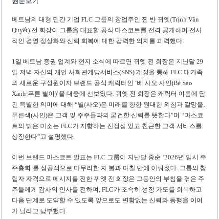
원문보기
베트남의 대형 민간 기업 FLC 그룹의 창업주인 찐 반 뀌엣(Trịnh Văn
Quyết) 전 회장이 그룹을 대표할 공식 마스코트를 전격 공개하며 전사
적인 경영 정상화와 신뢰 회복에 대한 강력한 의지를 피력했다.
1일 베트남 증권 업계와 현지 소식에 따르면 뀌엣 전 회장은 지난달 29
일 저녁 자신의 개인 사회관계망서비스(SNS) 계정을 통해 FLC 대가족
의 새로운 구성원이자 브랜드 공식 캐릭터인 ‘베 사오 사인(Bé Sao
Xanh·푸른 별이)’을 대중에 선보였다. 뀌엣 전 회장은 캐릭터 이름에 담
긴 특별한 의미에 대해 “별(사오)은 미래를 향한 원대한 외침과 갈망을,
푸른색(사인)은 고객 및 주주들과의 굳건한 신뢰를 뜻한다”며 “마스코
트의 밝은 미소는 FLC가 지향하는 진정성 있고 친근한 고객 서비스를
상징한다”고 설명했다.
이번 브랜드 마스코트 발표는 FLC 그룹이 지난달 중순 ‘2026년 임시 주
주총회’를 성공적으로 마무리한 지 불과 며칠 만에 이뤄졌다. 그룹의 창
립자 자격으로 메시지를 전한 뀌엣 전 회장은 그동안의 부침을 겪은 주
주들에게 감사의 인사를 전하며, FLC가 조속히 성장 가도를 회복하고
다음 단계로 도약할 수 있도록 앞으로도 변함없는 신뢰와 동행을 이어
가 달라고 당부했다.