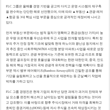
FLC 그룹은 올해를 경영 기반을 공고히 다지고 운영 시스템의 재구축
을 완수하는 단단한 해로 선언했으며, 이에 따라 ▲부동산 ▲관광·레저
▲항공 등 3대 핵심 사업 부문을 중심으로 공격적인 재정비에 나서고
있다.
먼저 부동산 부문에서는 법적 절차가 명확하고 환금성(청산 가치)이 높
은 우량 프로젝트를 우선순위에 두고 사업을 전개할 방침이다. 특히 정
부의 주거 안정 정책 기조에 발맞춰 현재 하노이와 꽝닌성 등지에서 전
격 추진 중인 사회주택(NƠXH·서민형 분양 아파트) 사업을 새로운 성장
동력으로 삼았다. 관광 부문에서는 기존에 보유한 최고급 리조트 호텔
과 명문 골프장의 운영 효율성을 극대화하는 한편 대한민국, 중국, 인도
등 해외 핵심 거점국의 국제 관광객 유치에 전력을 다할 계획이다. 항공
부문 역시 뱀부 에어웨이즈(Bamboo Airways)와의 긴밀한 공조를 통해
기단을 슬림화하고 노선을 효율적으로 재편하는 등 군살 빼기 작업에
박차를 가하고 있다.
FLC 그룹 경영진은 현재 기업의 최우선 당면 과제가 과거의 잔재와 부
실 요소를 완전히 해소하고 남아있는 법적 걸림돌을 청산하는 것이라
고 강조했다. 이를 바탕으로 향후 주식시장에서 거래 자격을 회복하고
호찌민 증권거래소(HOSE) 등에 자사 주식을 조속히 재상장시키는 것