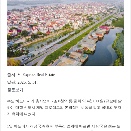
베트남, 8월부터 토지·측량 처벌 강화… 기획사 코뮌 위원장 과태료 상한 50배
호찌민시, 약 6,500㎡ 토지 용도변경 승인…리조트 개발 추진
출처: VnExpress Real Estate
날짜: 2026. 5. 31.
원문보기
수도 하노이시가 총사업비 7조 6천억 동(한화 약 4천100 원) 규모에 달
하는 대형 신도시 개발 프로젝트의 본격적인 시동을 걸고 국내외 투자
자 유치에 나섰다.
1일 하노이시 재정국과 현지 부동산 업계에 따르면 시 당국은 최근 도