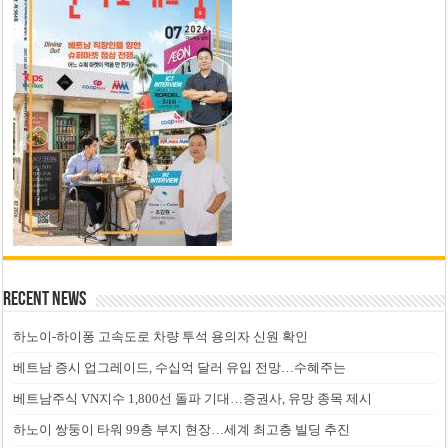
Recent News
하노이-하이퐁 고속도로 차량 투석 용의자 신원 확인
베트남 증시 업그레이드, 수십억 달러 유입 전망…수혜주는
베트남주식 VN지수 1,800선 돌파 기대…증권사, 유망 종목 제시
하노이 쌍둥이 타워 99층 부지 현장…세계 최고층 빌딩 추진