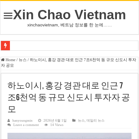
Xin Chao Vietnam
xinchaovietnam, 베트남 정보를 한 눈에……
하노이-하이퐁 고속도로 차량 투석 용의자 신원 확인
Home
/
뉴스
/
하노이시, 홍강 경관 대로 인근 7조6천억 동 규모 신도시 투자
자 공모
베트남 증시 업그레이드, 수십억 달러 유입 전망…수혜주는
베트남주식 VN지수 1,800선 돌파 기대…증권사, 유망 종목 제시
하노이시, 홍강 경관 대로 인근 7
하노이 쌍둥이 타워 99층 부지 현장…세계 최고층 빌딩 추진
조6천억 동 규모 신도시 투자자 공
하노이 부동산 시장, 아파트 선호도 급부상…토지·단독주택 주춤
모
베트남주식 SST, 2025년 현금 배당 80% 결정…과거 최대 350% 지급 이력
베트남 전자비자 사기 웹사이트 주의…외국인 여행자 피해 경보
hanyoungmin
2026년 6월 1일
뉴스
,
데일리 뉴스
Leave a comment
14 Views
호주 젯스타, 내년부터 기내 수납칸 이용 유료화