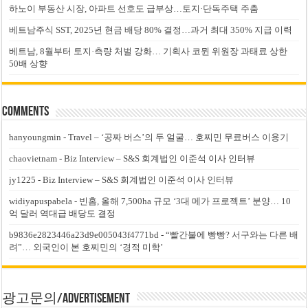
하노이 부동산 시장, 아파트 선호도 급부상…토지·단독주택 주춤
베트남주식 SST, 2025년 현금 배당 80% 결정…과거 최대 350% 지급 이력
베트남, 8월부터 토지·측량 처벌 강화… 기획사 코뮌 위원장 과태료 상한
50배 상향
Comments
hanyoungmin
-
Travel – ‘공짜 버스’의 두 얼굴… 호찌민 무료버스 이용기
chaovietnam
-
Biz Interview – S&S 회계법인 이준석 이사 인터뷰
jy1225
-
Biz Interview – S&S 회계법인 이준석 이사 인터뷰
widiyapuspabela
-
빈홈, 올해 7,500ha 규모 ‘3대 메가 프로젝트’ 분양… 10
억 달러 역대급 배당도 결정
b9836e2823446a23d9e005043f4771bd
-
“빨간불에 빵빵? 서구와는 다른 배
려”… 외국인이 본 호찌민의 ‘경적 미학’
광고문의/Advertisement