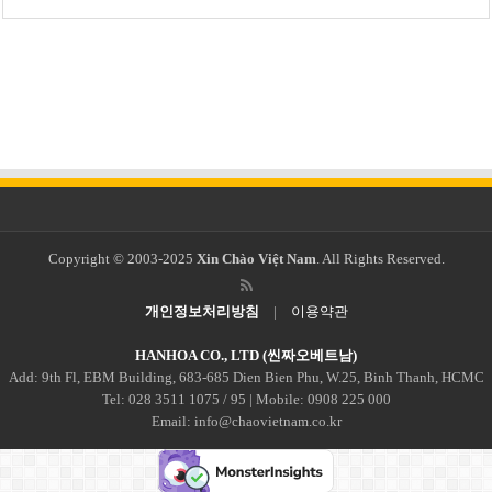
Copyright © 2003-2025
Xin Chào Việt Nam
. All Rights Reserved.
개인정보처리방침
|
이용약관
HANHOA CO., LTD (씬짜오베트남)
Add: 9th Fl, EBM Building, 683-685 Dien Bien Phu, W.25, Binh Thanh, HCMC
Tel: 028 3511 1075 / 95 | Mobile: 0908 225 000
Email: info@chaovietnam.co.kr