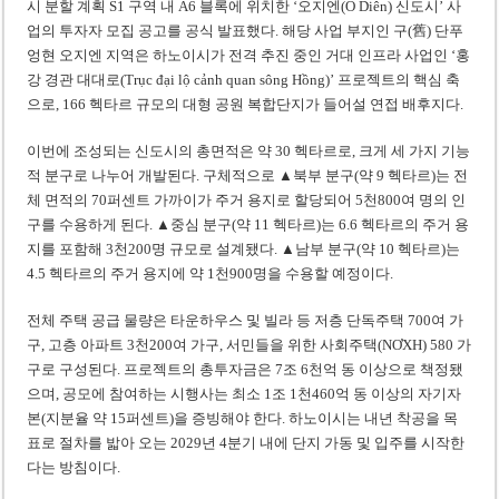
시 분할 계획 S1 구역 내 A6 블록에 위치한 ‘오지엔(Ô Diên) 신도시’ 사
업의 투자자 모집 공고를 공식 발표했다. 해당 사업 부지인 구(舊) 단푸
엉현 오지엔 지역은 하노이시가 전격 추진 중인 거대 인프라 사업인 ‘홍
강 경관 대대로(Trục đại lộ cảnh quan sông Hồng)’ 프로젝트의 핵심 축
으로, 166 헥타르 규모의 대형 공원 복합단지가 들어설 연접 배후지다.
이번에 조성되는 신도시의 총면적은 약 30 헥타르로, 크게 세 가지 기능
적 분구로 나누어 개발된다. 구체적으로 ▲북부 분구(약 9 헥타르)는 전
체 면적의 70퍼센트 가까이가 주거 용지로 할당되어 5천800여 명의 인
구를 수용하게 된다. ▲중심 분구(약 11 헥타르)는 6.6 헥타르의 주거 용
지를 포함해 3천200명 규모로 설계됐다. ▲남부 분구(약 10 헥타르)는
4.5 헥타르의 주거 용지에 약 1천900명을 수용할 예정이다.
전체 주택 공급 물량은 타운하우스 및 빌라 등 저층 단독주택 700여 가
구, 고층 아파트 3천200여 가구, 서민들을 위한 사회주택(NƠXH) 580 가
구로 구성된다. 프로젝트의 총투자금은 7조 6천억 동 이상으로 책정됐
으며, 공모에 참여하는 시행사는 최소 1조 1천460억 동 이상의 자기자
본(지분율 약 15퍼센트)을 증빙해야 한다. 하노이시는 내년 착공을 목
표로 절차를 밟아 오는 2029년 4분기 내에 단지 가동 및 입주를 시작한
다는 방침이다.