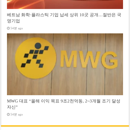
베트남 화학·플라스틱 기업 납세 상위 10곳 공개…절반은 국
영기업
54분 ago
MWG 대표 “올해 이익 목표 9조2천억동, 2~3개월 조기 달성
자신”
54분 ago