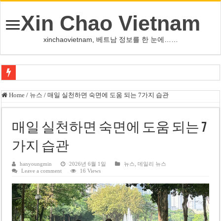
Xin Chao Vietnam
xinchaovietnam, 베트남 정보를 한 눈에……
오덕 목사, 32년 베트남 삶 담은 첫 디카시집 ‘한 컷의 서정’ 출간
Home
/
뉴스
/
매일 실천하면 숙면에 도움 되는 7가지 습관
베트남 화학·플라스틱 기업 납세 상위 10곳 공개…절반은 국영기업
MWG 대표 “올해 이익 목표 9조2천억동, 2~3개월 조기 달성 자신”
매일 실천하면 숙면에 도움 되는 7
FIFA 인판티노 회장, 유럽 축구계·북미 정치권 불신임 압박 직면
가지 습관
미화원 쪽방 휴게실 논란…허리도 못 펴는 열악한 환경
hanyoungmin
2026년 6월 1일
뉴스
,
데일리 뉴스
Leave a comment
16 Views
호찌민시, 올해 국경절 연휴 5일 연속 휴무 확정… 8월 29일~9월 2일
우크라이나 전황 1,623일: 키이우, 탄도미사일 요격 실패…드론, 모스크바 집
호찌민 Đá Đỏ 수로 정비 사업, 2026년 말 완공 목표