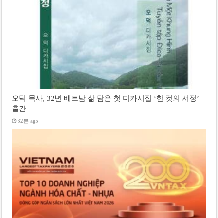
오덕 목사, 32년 베트남 삶 담은 첫 디카시집 ‘한 컷의 서정’
출간
32분 ago