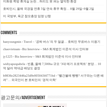
미화원 쪽방 휴게실 논란…허리도 못 펴는 열악한 환경
호찌민시, 올해 국경절 연휴 5일 연속 휴무 확정… 8월 29일~9월 2일
미 국방부, 육군 참모총장 임명 난항
Comments
hanyoungmin
-
Travel – ‘공짜 버스’의 두 얼굴… 호찌민 무료버스 이용기
chaovietnam
-
Biz Interview – S&S 회계법인 이준석 이사 인터뷰
jy1225
-
Biz Interview – S&S 회계법인 이준석 이사 인터뷰
widiyapuspabela
-
빈홈, 올해 7,500ha 규모 ‘3대 메가 프로젝트’ 분양… 10
억 달러 역대급 배당도 결정
b9836e2823446a23d9e005043f4771bd
-
“빨간불에 빵빵? 서구와는 다른 배
려”… 외국인이 본 호찌민의 ‘경적 미학’
광고문의/Advertisement