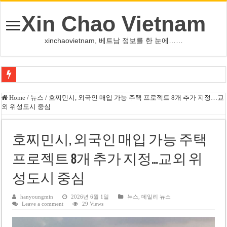
Xin Chao Vietnam
xinchaovietnam, 베트남 정보를 한 눈에……
하노이-하이퐁 고속도로 차량 투석 용의자 신원 확인
Home
/
뉴스
/
호찌민시, 외국인 매입 가능 주택 프로젝트 8개 추가 지정…교
외 위성도시 중심
베트남 증시 업그레이드, 수십억 달러 유입 전망…수혜주는
베트남주식 VN지수 1,800선 돌파 기대…증권사, 유망 종목 제시
호찌민시, 외국인 매입 가능 주택
하노이 쌍둥이 타워 99층 부지 현장…세계 최고층 빌딩 추진
프로젝트 8개 추가 지정…교외 위
하노이 부동산 시장, 아파트 선호도 급부상…토지·단독주택 주춤
성도시 중심
베트남주식 SST, 2025년 현금 배당 80% 결정…과거 최대 350% 지급 이력
베트남 전자비자 사기 웹사이트 주의…외국인 여행자 피해 경보
hanyoungmin
2026년 6월 1일
뉴스
,
데일리 뉴스
Leave a comment
29 Views
호주 젯스타, 내년부터 기내 수납칸 이용 유료화