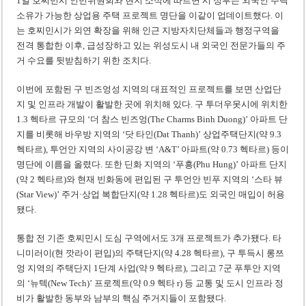
1일 호찌민시 인민위원회와 현지 소식에 따르면 시 정부는 외국인 주택
소유가 가능한 상업용 주택 프로젝트 명단을 이같이 업데이트했다. 이
는 호찌민시가 외연 확장을 위해 인근 지방자치단체들과 행정구역을
전격 통합한 이후, 급성장하고 있는 위성도시 내 외국인 전문가들의 주
거 수요를 뒷받침하기 위한 조치다.
이번에 포함된 구 빈즈엉성 지역의 대표적인 프로젝트를 보면 산업단
지 및 인프라 개발이 활발한 곳에 위치해 있다. 구 투더우못시에 위치한
1.3 헥타르 규모의 ‘더 참스 빈즈엉(The Charms Binh Duong)’ 아파트 단
지를 비롯해 바우방 지역의 ‘닷 타인(Dat Thanh)’ 상업주택단지(약 9.3
헥타르), 투언안 지역의 사이공강 변 ‘A&T’ 아파트(약 0.73 헥타르) 등이
명단에 이름을 올렸다. 또한 딘화 지역의 ‘푸흥(Phu Hung)’ 아파트 단지
(약 2 헥타르)와 현재 빈화동에 편입된 구 투언안 빈푸 지역의 ‘스타 뷰
(Star View)’ 주거·상업 복합단지(약 1.28 헥타르)도 외국인 매입이 허용
됐다.
통합 전 기존 호찌민시 도심 구역에서도 3개 프로젝트가 추가됐다. 타
니미러이(현 깟라이 편입)의 주택단지(약 4.28 헥타르), 구 투득시 롱쯔
엉 지역의 주택단지 1단계 사업(약 9 헥타르), 그리고 7군 푸투안 지역
의 ‘뉴텍(New Tech)’ 프로젝트(약 0.9 헥타 r) 등 교통 및 도시 인프라 정
비가 활발한 동부와 남부의 핵심 주거지들이 포함됐다.