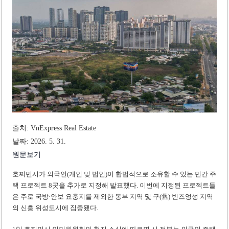
베트남, 8월부터 토지·측량 처벌 강화… 기획사 코뮌 위원장 과태료 상한 50배
호찌민시, 약 6,500㎡ 토지 용도변경 승인…리조트 개발 추진
출처: VnExpress Real Estate
날짜: 2026. 5. 31.
원문보기
호찌민시가 외국인(개인 및 법인)이 합법적으로 소유할 수 있는 민간 주
택 프로젝트 8곳을 추가로 지정해 발표했다. 이번에 지정된 프로젝트들
은 주로 국방·안보 요충지를 제외한 동부 지역 및 구(舊) 빈즈엉성 지역
의 신흥 위성도시에 집중됐다.