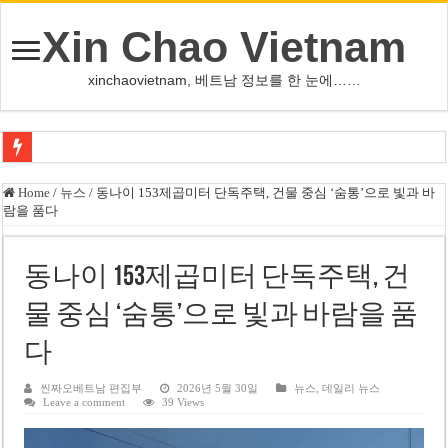
Xin Chao Vietnam
xinchaovietnam, 베트남 정보를 한 눈에……
쩐 타인 먼 베트남 국회의장 “외교 성과, 국가 위상 제고에 크게 기여”
Home
/
뉴스
/
동나이 153제곱미터 단독주택, 건물 중심 ‘숨통’으로 빛과 바
람을 품다
싱가포르 하오마트, 마지막 프리미엄 매장 폐점… 적자·소송 악재 속 사업 축
베트남 은행 분기 순이익 1조 동 시대…비엣콤뱅크 등 5곳 돌파
동나이 153제곱미터 단독주택, 건
PNJ, 다이아몬드 밀수 여파에 2분기 적자… 10월 임시 주총 개최
물 중심 ‘숨통’으로 빛과 바람을 품
팜 녓 브엉 빈그룹 회장 딸, 그룹 계열사 경영에 첫 등장
다
케펠, 투티엠 엠파이어시티 지분 전량 2억7000만 달러에 매각
베트남 MB은행, 2026년 수익 목표 자신…부동산 대출 비율 13% 고수
씬짜오베트남 편집부
2026년 5월 30일
뉴스
,
데일리 뉴스
Leave a comment
39 Views
베트남주식 HAT, 15년 연속 현금 배당…주당 3,000동 지급