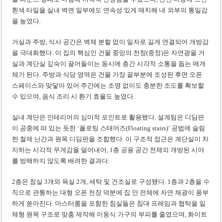
흰색 타일을 실내 벽면 일부에도 연속성 있게 매치해 내·외부의 통일감
을 높였다.
거실과 주방, 식사 공간은 벽체 분할 없이 일자로 길게 연결되어 개방감
을 극대화했다. 이 집의 핵심인 건물 중앙의 천창(중정)은 자연광을 거
실과 계단실 깊숙이 끌어들이는 동시에 층간 시각적 소통을 돕는 매개
체가 된다. 주방과 식당 영역은 건물 가장 끝부분에 조성된 후면 오픈
스페이스와 맞닿아 있어 주간에는 조명 없이도 충분한 조도를 확보할
수 있으며, 음식 조리 시 환기 효율도 높였다.
실내 계단은 인테리어의 심미적 포인트로 활용됐다. 설계팀은 디딤판
이 공중에 떠 있는 듯한 ‘플로팅 스태어즈(Floating stairs)’ 공법에 슬림
한 철제 난간과 원목 디딤판을 조합했다. 이 구조적 접근은 계단실이 차
지하는 시각적 무게감을 덜어내어, 1층 공용 공간 전체의 개방된 시야
를 방해하지 않도록 배려한 결과다.
2층은 침실 3개와 욕실 2개, 세탁 및 건조실로 구성됐다. 1층과 2층을 수
직으로 관통하는 대형 오픈 천장 덕분에 집 안 전체에 자연 채광이 풍부
하게 쏟아진다. 마스터룸을 포함한 침실들은 침대 프레임과 협탁을 일
체형 원목 구조로 맞춤 제작해 이동식 가구의 부피를 줄였으며, 화이트