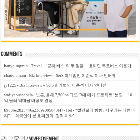
Comments
hanyoungmin
-
Travel – ‘공짜 버스’의 두 얼굴… 호찌민 무료버스 이용기
chaovietnam
-
Biz Interview – S&S 회계법인 이준석 이사 인터뷰
jy1225
-
Biz Interview – S&S 회계법인 이준석 이사 인터뷰
widiyapuspabela
-
빈홈, 올해 7,500ha 규모 ‘3대 메가 프로젝트’ 분양… 10
억 달러 역대급 배당도 결정
b9836e2823446a23d9e005043f4771bd
-
“빨간불에 빵빵? 서구와는 다른 배
려”… 외국인이 본 호찌민의 ‘경적 미학’
광고문의/Advertisement