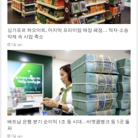
싱가포르 하오마트, 마지막 프리미엄 매장 폐점… 적자·소송
악재 속 사업 축소
1일 ago
베트남 은행 분기 순이익 1조 동 시대…비엣콤뱅크 등 5곳 돌
파
1일 ago