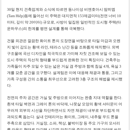
30일 현지 건축업계와 소식에 따르면 동나이성 비엔호아시 땀히엡
(Tam Hiệp)동에 들어선 이 주택은 대지면적 153제곱미터(전면 너비 10
미터, 깊이 약 20미터) 규모로, 사방이 밀집된 일반적인 도시형 주택(타
운하우스)의 한계를 평면 설계를 통해 극복했다.
건물 외관은 깔끔한 화이트 톤의 도장면을 바탕으로 타일 마감과 오렌
지 빛이 감도는 황색 라인, 테라스 난간 등을 조화롭게 매치했다. 외벽
구조물에 곡선 디자인을 적극적으로 가미해 자칫 건조해 보일 수 있는
도시 주택의 직선적 형태를 부드럽게 완화한 것이 특징이다. 건축주는
가족들이 자주 모일 수 있는 넓은 거실 겸 주방과 함께 침실 4개, 욕실 3
개를 갖춘 공간을 요구했다. 설계팀은 이에 대응해 채광과 통풍, 그리고
가족 구성원 간의 소통을 최우선으로 고려한 3층 구조의 해법을 제시했
다.
전면의 주차 공간은 거실 및 주방으로 이어지는 완충 지대 역할을 한다.
흰색 타일 벽면과 그레이 톤의 바닥재, 나뭇살 모양의 황색 셔터문이 어
우러져 외부의 시선을 차단하면서도 자연 채광이 내부로 부드럽게 여
과되도록 돕는다. 실내 인테리어는 화이트, 그레이, 내추럴 우드 톤을
주축으로 삼았다. 거실장, 소파, 책상, 붙박이장 등 주요 가구의 모서리
를 라운드 형태로 마감해 시각적 안정감을 주었으며, 전면 마당에 쓰인