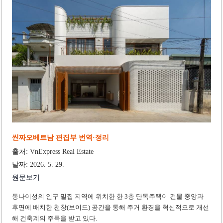
‘1,000억 달러 남북고속철 투자’ 호언장담 메콜로르 회장 체포
베트남 세무당국, 납세자 정보 공개 기준·절차 명확화
씬짜오베트남 편집부 번역·정리
출처: VnExpress Real Estate
날짜: 2026. 5. 29.
원문보기
동나이성의 인구 밀집 지역에 위치한 한 3층 단독주택이 건물 중앙과
후면에 배치한 천창(보이드) 공간을 통해 주거 환경을 혁신적으로 개선
해 건축계의 주목을 받고 있다.