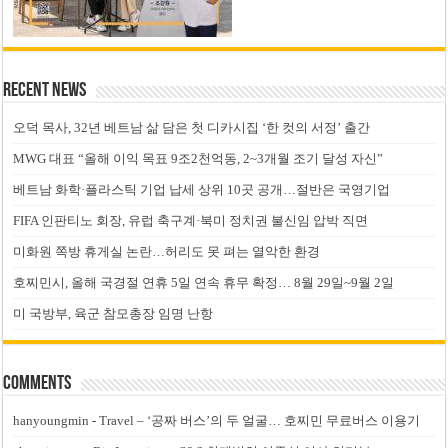
Recent News
오덕 목사, 32년 베트남 삶 담은 첫 디카시집 ‘한 컷의 서정’ 출간
MWG 대표 “올해 이익 목표 9조2천억동, 2~3개월 조기 달성 자신”
베트남 화학·플라스틱 기업 납세 상위 10곳 공개…절반은 국영기업
FIFA 인판티노 회장, 유럽 축구계·북미 정치권 불신임 압박 직면
미화원 쪽방 휴게실 논란…허리도 못 펴는 열악한 환경
호찌민시, 올해 국경절 연휴 5일 연속 휴무 확정… 8월 29일~9월 2일
미 국방부, 육군 참모총장 임명 난항
Comments
hanyoungmin
-
Travel – ‘공짜 버스’의 두 얼굴… 호찌민 무료버스 이용기