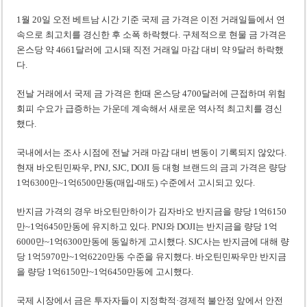
1월 20일 오전 베트남 시간 기준 국제 금 가격은 이전 거래일들에서 연
속으로 최고치를 경신한 후 소폭 하락했다. 구체적으로 현물 금 가격은
온스당 약 4661달러에 고시돼 직전 거래일 마감 대비 약 9달러 하락했
다.
전날 거래에서 국제 금 가격은 한때 온스당 4700달러에 근접하며 위험
회피 수요가 급증하는 가운데 계속해서 새로운 역사적 최고치를 경신
했다.
국내에서는 조사 시점에 전날 거래 마감 대비 변동이 기록되지 않았다.
현재 바오틴민짜우, PNJ, SJC, DOJI 등 대형 브랜드의 금괴 가격은 량당
1억6300만~1억6500만동(매입-매도) 수준에서 고시되고 있다.
반지금 가격의 경우 바오틴만하이가 김자바오 반지금을 량당 1억6150
만~1억6450만동에 유지하고 있다. PNJ와 DOJI는 반지금을 량당 1억
6000만~1억6300만동에 동일하게 고시했다. SJC사는 반지금에 대해 량
당 1억5970만~1억6220만동 수준을 유지했다. 바오틴민짜우만 반지금
을 량당 1억6150만~1억6450만동에 고시했다.
국제 시장에서 금은 투자자들이 지정학적·경제적 불안정 앞에서 안전