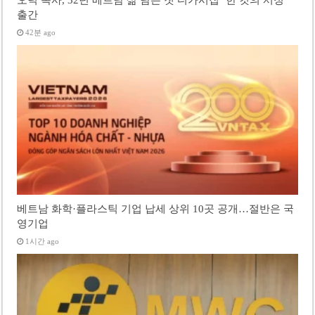
출간
42분 ago
베트남 화학·플라스틱 기업 납세 상위 10곳 공개…절반은 국
영기업
1시간 ago