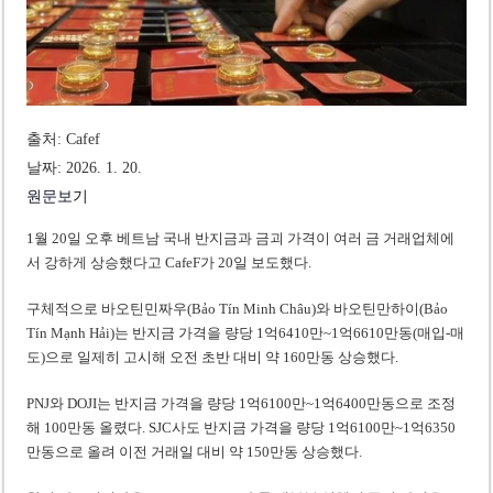
미 국방부, 육군 참모총장 임명 난항
조세심판원, 배우 유연석 30억 세금 불복 청구 기각
출처: Cafef
날짜: 2026. 1. 20.
원문보기
1월 20일 오후 베트남 국내 반지금과 금괴 가격이 여러 금 거래업체에
서 강하게 상승했다고 CafeF가 20일 보도했다.
구체적으로 바오틴민짜우(Bảo Tín Minh Châu)와 바오틴만하이(Bảo
Tín Mạnh Hải)는 반지금 가격을 량당 1억6410만~1억6610만동(매입-매
도)으로 일제히 고시해 오전 초반 대비 약 160만동 상승했다.
PNJ와 DOJI는 반지금 가격을 량당 1억6100만~1억6400만동으로 조정
해 100만동 올렸다. SJC사도 반지금 가격을 량당 1억6100만~1억6350
만동으로 올려 이전 거래일 대비 약 150만동 상승했다.