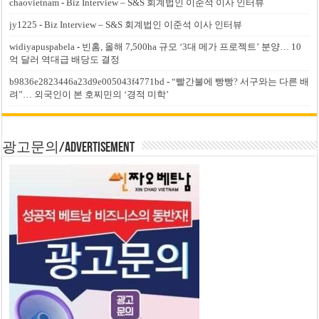
chaovietnam
-
Biz Interview – S&S 회계법인 이준석 이사 인터뷰
jy1225
-
Biz Interview – S&S 회계법인 이준석 이사 인터뷰
widiyapuspabela
-
빈홈, 올해 7,500ha 규모 ‘3대 메가 프로젝트’ 분양… 10
억 달러 역대급 배당도 결정
b9836e2823446a23d9e005043f4771bd
-
“빨간불에 빵빵? 서구와는 다른 배
려”… 외국인이 본 호찌민의 ‘경적 미학’
광고문의/Advertisement