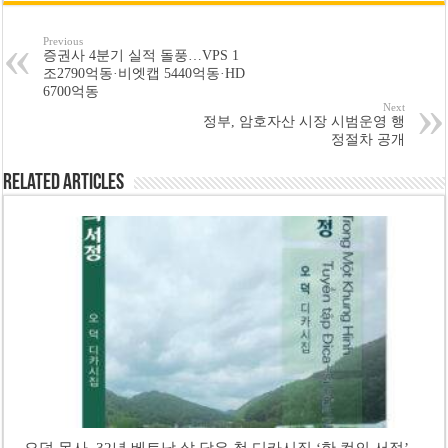
Previous
증권사 4분기 실적 돌풍…VPS 1
조2790억동·비엣캡 5440억동·HD
6700억동
Next
정부, 암호자산 시장 시범운영 행
정절차 공개
Related Articles
오덕 목사, 32년 베트남 삶 담은 첫 디카시집 ‘한 컷의 서정’