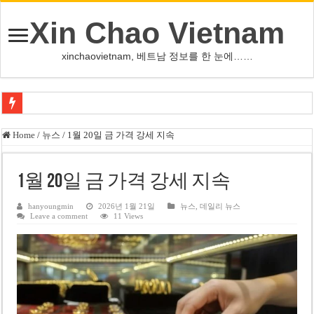
Xin Chao Vietnam
xinchaovietnam, 베트남 정보를 한 눈에……
오덕 목사, 32년 베트남 삶 담은 첫 디카시집 ‘한 컷의 서정’ 출간
Home
/
뉴스
/
1월 20일 금 가격 강세 지속
베트남 화학·플라스틱 기업 납세 상위 10곳 공개…절반은 국영기업
MWG 대표 “올해 이익 목표 9조2천억동, 2~3개월 조기 달성 자신”
1월 20일 금 가격 강세 지속
FIFA 인판티노 회장, 유럽 축구계·북미 정치권 불신임 압박 직면
hanyoungmin
2026년 1월 21일
뉴스
,
데일리 뉴스
Leave a comment
11 Views
미화원 쪽방 휴게실 논란…허리도 못 펴는 열악한 환경
호찌민시, 올해 국경절 연휴 5일 연속 휴무 확정… 8월 29일~9월 2일
우크라이나 전황 1,623일: 키이우, 탄도미사일 요격 실패…드론, 모스크바 집
호찌민 Đá Đỏ 수로 정비 사업, 2026년 말 완공 목표