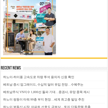
Recent News
하노이-하이퐁 고속도로 차량 투석 용의자 신원 확인
베트남 증시 업그레이드, 수십억 달러 유입 전망…수혜주는
베트남주식 VN지수 1,800선 돌파 기대…증권사, 유망 종목 제시
하노이 쌍둥이 타워 99층 부지 현장…세계 최고층 빌딩 추진
하노이 부동산 시장, 아파트 선호도 급부상…토지·단독주택 주춤