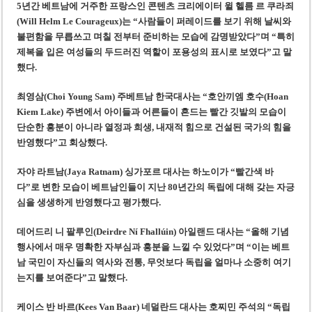
5년간 베트남에 거주한 프랑스인 콘텐츠 크리에이터 윌 헬름 르 쿠라죄
(Will Helm Le Courageux)는 “사람들이 퍼레이드를 보기 위해 날씨와
불편함을 무릅쓰고 며칠 전부터 준비하는 모습에 감명받았다”며 “특히
제복을 입은 여성들의 두드러진 역할이 포용성의 표시로 보였다”고 말
했다.
최영삼(Choi Young Sam) 주베트남 한국대사는 “호안끼엠 호수(Hoan
Kiem Lake) 주변에서 아이들과 어른들이 흔드는 빨간 깃발의 모습이
단순한 흥분이 아니라 열정과 희생, 내재적 힘으로 건설된 국가의 힘을
반영했다”고 회상했다.
자야 라트남(Jaya Ratnam) 싱가포르 대사는 하노이가 “빨간색 바
다”로 변한 모습이 베트남인들이 지난 80년간의 독립에 대해 갖는 자긍
심을 생생하게 반영했다고 평가했다.
데어드리 니 팔루인(Deirdre Ní Fhallúin) 아일랜드 대사는 “올해 기념
행사에서 매우 명확한 자부심과 흥분을 느낄 수 있었다”며 “이는 베트
남 국민이 자신들의 역사와 전통, 무엇보다 독립을 얼마나 소중히 여기
는지를 보여준다”고 말했다.
케이스 반 바르(Kees Van Baar) 네덜란드 대사는 호찌민 주석의 “독립