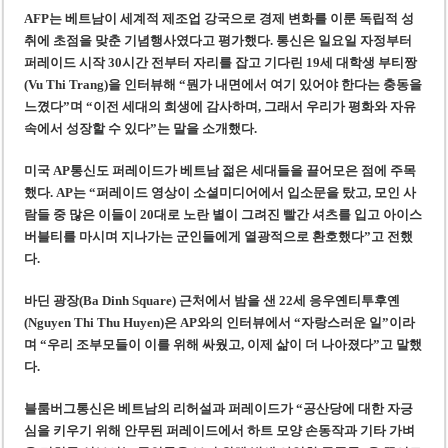
AFP는 베트남이 세계적 제조업 강국으로 경제 변화를 이룬 독립적 성
취에 초점을 맞춘 기념행사였다고 평가했다. 통신은 일요일 자정부터
퍼레이드 시작 30시간 전부터 자리를 잡고 기다린 19세 대학생 부티짱
(Vu Thi Trang)을 인터뷰해 “뭔가 내면에서 여기 있어야 한다는 충동을
느꼈다”며 “이전 세대의 희생에 감사하며, 그래서 우리가 평화와 자유
속에서 성장할 수 있다”는 말을 소개했다.
미국 AP통신도 퍼레이드가 베트남 젊은 세대들을 끌어모은 점에 주목
했다. AP는 “퍼레이드 영상이 소셜미디어에서 입소문을 탔고, 모인 사
람들 중 많은 이들이 20대로 노란 별이 그려진 빨간 셔츠를 입고 아이스
버블티를 마시며 지나가는 군인들에게 열광적으로 환호했다”고 전했
다.
바딘 광장(Ba Dinh Square) 근처에서 밤을 샌 22세 응우옌티투후옌
(Nguyen Thi Thu Huyen)은 AP와의 인터뷰에서 “자랑스러운 일”이라
며 “우리 조부모들이 이를 위해 싸웠고, 이제 삶이 더 나아졌다”고 말했
다.
블룸버그통신은 베트남의 리허설과 퍼레이드가 “공산당에 대한 자긍
심을 키우기 위해 안무된 퍼레이드에서 하트 모양 손동작과 기타 가벼