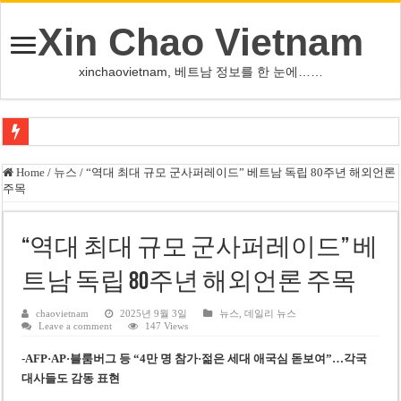
Xin Chao Vietnam
xinchaovietnam, 베트남 정보를 한 눈에……
하노이-하이퐁 고속도로 차량 투석 용의자 신원 확인
Home
/
뉴스
/
“역대 최대 규모 군사퍼레이드” 베트남 독립 80주년 해외언론
주목
베트남 증시 업그레이드, 수십억 달러 유입 전망…수혜주는
베트남주식 VN지수 1,800선 돌파 기대…증권사, 유망 종목 제시
“역대 최대 규모 군사퍼레이드” 베
하노이 쌍둥이 타워 99층 부지 현장…세계 최고층 빌딩 추진
트남 독립 80주년 해외언론 주목
하노이 부동산 시장, 아파트 선호도 급부상…토지·단독주택 주춤
베트남주식 SST, 2025년 현금 배당 80% 결정…과거 최대 350% 지급 이력
chaovietnam
2025년 9월 3일
뉴스
,
데일리 뉴스
Leave a comment
147 Views
베트남 전자비자 사기 웹사이트 주의…외국인 여행자 피해 경보
-AFP·AP·블룸버그 등 “4만 명 참가·젊은 세대 애국심 돋보여”…각국
호주 젯스타, 내년부터 기내 수납칸 이용 유료화
대사들도 감동 표현