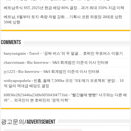
베트남주식 SST, 2025년 현금 배당 80% 결정…과거 최대 350% 지급 이력
베트남, 8월부터 토지·측량 처벌 강화… 기획사 코뮌 위원장 과태료 상한
50배 상향
Comments
hanyoungmin
-
Travel – ‘공짜 버스’의 두 얼굴… 호찌민 무료버스 이용기
chaovietnam
-
Biz Interview – S&S 회계법인 이준석 이사 인터뷰
jy1225
-
Biz Interview – S&S 회계법인 이준석 이사 인터뷰
widiyapuspabela
-
빈홈, 올해 7,500ha 규모 ‘3대 메가 프로젝트’ 분양… 10
억 달러 역대급 배당도 결정
b9836e2823446a23d9e005043f4771bd
-
“빨간불에 빵빵? 서구와는 다른 배
려”… 외국인이 본 호찌민의 ‘경적 미학’
광고문의/Advertisement