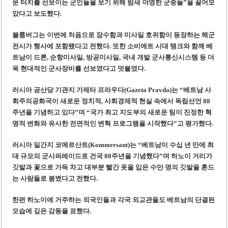
운 터치를 선보이는 군인들을 보기 위해 밤새 야영한 군중들”을 끌어모
았다고 보도했다.
블룸버그는 이번에 처음으로 잠수함과 미사일 호위함이 등장하는 해군
전시가 행사에 포함됐다고 전했다. 또한 소비에트 시대 탱크와 함께 베
트남이 드론, 순항미사일, 방공미사일, 국내 개발 군사통신시스템 등 더
욱 현대적인 군사장비를 선보였다고 덧붙였다.
러시아 공산당 기관지 가제타 프라우다(Gazeta Pravda)는 “베트남 사
회주의공화국이 새로운 정치적, 사회경제적 현실 속에서 독립선언 80
주년을 기념하고 있다”며 “국가 최고 지도부의 새로운 팀이 진정한 혁
명적 변화와 유사한 전면적인 변혁 프로그램을 시작했다”고 평가했다.
러시아 일간지 코메르산트(Kommersant)는 “베트남이 수십 년 만에 최
대 규모의 군사퍼레이드로 건국 80주년을 기념했다”며 하노이 거리가
깃발과 꽃으로 가득 차고 대부분 빨간 옷을 입은 수만 명의 깃발을 흔드
는 사람들로 붐볐다고 전했다.
한편 하노이에 거주하는 외국인들과 각국 외교관들도 베트남의 단결된
모습에 깊은 감동을 표했다.