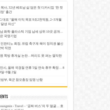
 목사, 32년 베트남 삶 담은 첫 디카시집 ‘한 컷
서정’ 출간
G 대표 “올해 이익 목표 9조2천억동, 2~3개월
 달성 자신”
남 화학·플라스틱 기업 납세 상위 10곳 공개…
은 국영기업
FA 인판티노 회장, 유럽 축구계·북미 정치권 불신
압박 직면
원 쪽방 휴게실 논란…허리도 못 펴는 열악한
민시, 올해 국경절 연휴 5일 연속 휴무 확정… 8
9일~9월 2일
국방부, 육군 참모총장 임명 난항
ents
youngmin
-
Travel – ‘공짜 버스’의 두 얼굴… 호