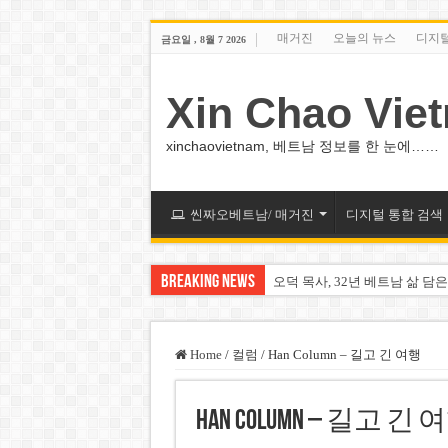
매거진
오늘의 뉴스
디지
금요일 , 8월 7 2026
Xin Chao Vie
xinchaovietnam, 베트남 정보를 한 눈에……
씬짜오베트남/ 매거진
디지털 통합 검색
Breaking News
오덕 목사, 32년 베트남 삶 담은
베트남 화학·플라스틱 기업 납
MWG 대표 “올해 이익 목표 9
Home
/
컬럼
/
Han Column – 길고 긴 여행
FIFA 인판티노 회장, 유럽 축
Han Column – 길고 긴 
미화원 쪽방 휴게실 논란…허리