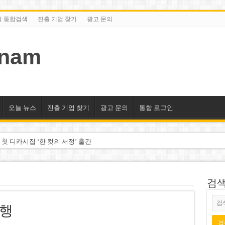
털 통합검색
진출 기업 찾기
광고 문의
tnam
오늘 뉴스
진출 기업 찾기
광고 문의
통합 로그인
 첫 디카시집 ‘한 컷의 서정’ 출간
세 상위 10곳 공개…절반은 국영기업
조2천억동, 2~3개월 조기 달성 자신”
검색/
구계·북미 정치권 불신임 압박 직면
여행
도 못 펴는 열악한 환경