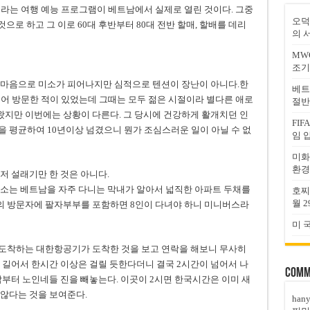
라는 여행 예능 프로그램이 베트남에서 실제로 열린 것이다. 그중
오덕
것으로 하고 그 이로 60대 후반부터 80대 전반 할매, 할배를 데리
의 
MW
조기
 마음으로 미소가 피어나지만 심적으로 텐션이 장난이 아니다.한
베트
되어 방문한 적이 있었는데 그때는 모두 젊은 시절이라 별다른 애로
절반
지만 이번에는 상황이 다른다. 그 당시에 건강하게 활개치던 인
FI
 평균하여 10년이상 넘겼으니 뭔가 조심스러운 일이 아닐 수 없
임 
미화
환경
저 설래기만 한 것은 아니다.
숙소는 베트남을 자주 다니는 막내가 알아서 넓직한 아파트 두채를
호찌
월 2
인의 방문자에 팔자부부를 포함하면 8인이 다녀야 하니 미니버스라
미 
시에 도착하는 대한항공기가 도착한 것을 보고 연락을 해보니 무사히
 길어서 한시간 이상은 걸릴 듯한다더니 결국 2시간이 넘어서 나
Comm
착부터 노인네들 진을 빼놓는다. 이곳이 2시면 한국시간은 이미 새
 않다는 것을 보여준다.
han