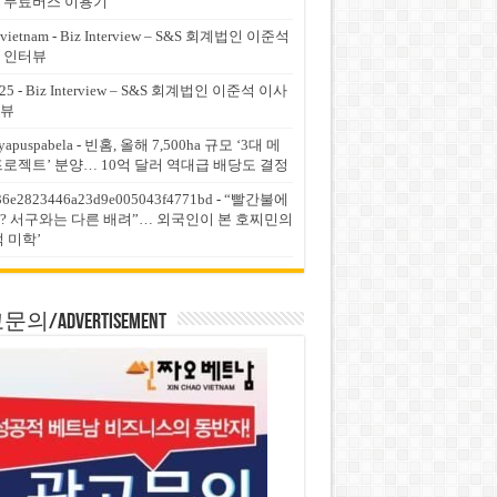
 무료버스 이용기
vietnam
-
Biz Interview – S&S 회계법인 이준석
 인터뷰
25
-
Biz Interview – S&S 회계법인 이준석 이사
뷰
yapuspabela
-
빈홈, 올해 7,500ha 규모 ‘3대 메
프로젝트’ 분양… 10억 달러 역대급 배당도 결정
36e2823446a23d9e005043f4771bd
-
“빨간불에
? 서구와는 다른 배려”… 외국인이 본 호찌민의
적 미학’
의/Advertisement