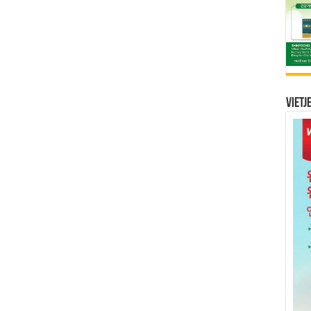
Vietj