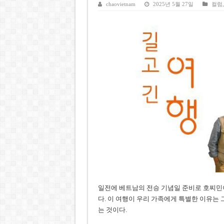
호찌민시, 올해 국경절 연휴 5일
chaovietnam
2025년 5월 27일
컬럼
우크라이나 전황 1,623일: 
호찌민 Đá Đỏ 수로 정비 사업, 
미 국방부, 육군 참모총장 임명
조세심판원, 배우 유연석 30억
일전에 베트남의 전승 기념일 준비로 호찌민이
다. 이 여행이 우리 가족에게 특별한 이유는 
는 것이다.