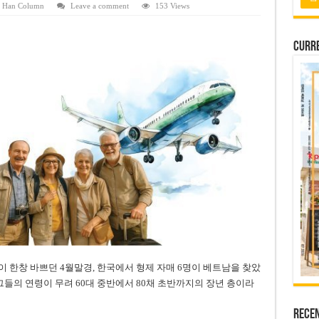
 연속 휴무 확정… 8월 29일~9월 2일
,
Han Column
Leave a comment
153 Views
키이우, 탄도미사일 요격 실패…드론, 모스크바 집중 공격
Curre
2026년 말 완공 목표
 난항
 세금 불복 청구 기각
 한창 바쁘던 4월말경, 한국에서 형제 자매 6명이 베트남을 찾았
그들의 연령이 무려 60대 중반에서 80채 초반까지의 장년 층이라
Rece