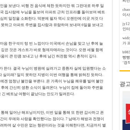
찌민
인을 보낸다. 비행 전 음식에 체한 듯하지만 뭐 그런대로 하루 일
chao
결국 집사람에 누님을 돌보며 아파트 근처 인프라를 돌아보며 베트
이사
심히 일정을 소화한다. 덕분에 필자 역시 오랜만에 이곳 저것 다
jy12
 못하고 아파트 주변을 집사람과 유람하며 보내며 6일을 보내고
인터
widi
가 
마음 한구석이 텅 빈 느낌이다 이국에서 손님을 맞고 난 후에 늘
 깊은 것은 게스트가 바로 형제자매라는 것이다. 오랜 세월 함께
b98
움이 큰 만큼 보내고 난 후에 남긴 허전함 역시 흔적이 깊다.
빵빵
‘경
 뜬다. 결국 누님이 병원에 실려가고 중환자 실에 입원했다는 소
자 실이래? 알지 못하던 지병이 이번 여행을 통해 밝혀진 듯하다.
매에겐 엄청난 불안을 부른다. 온 가족이 누님을 쾌유를 빌며 불안
광고문
 후에 간신히 생환 소식이 들려온다. 누님이 집에 돌아와 주변을
고 긴 베트남 여행이 끝났다는 안도가 밀려든다.
 통해 일어난 해프닝이지만, 이번 일을 통해 또 한편 감사하고 픈
간이 우애와 사랑을 확인했다는 점이다. 7 남매가 해방과 전쟁이
려하며 살 수만은 없는 형편이라는 것을 이해한다면, 지금까지 별