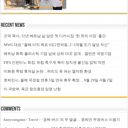
Recent News
오덕 목사, 32년 베트남 삶 담은 첫 디카시집 ‘한 컷의 서정’ 출간
MWG 대표 “올해 이익 목표 9조2천억동, 2~3개월 조기 달성 자신”
베트남 화학·플라스틱 기업 납세 상위 10곳 공개…절반은 국영기업
FIFA 인판티노 회장, 유럽 축구계·북미 정치권 불신임 압박 직면
미화원 쪽방 휴게실 논란…허리도 못 펴는 열악한 환경
호찌민시, 올해 국경절 연휴 5일 연속 휴무 확정… 8월 29일~9월 2일
미 국방부, 육군 참모총장 임명 난항
Comments
hanyoungmin
-
Travel – ‘공짜 버스’의 두 얼굴… 호찌민 무료버스 이용기