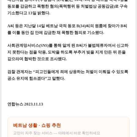
미 국방부, 육군 참모총장 임명 난항
동포를 감금하고 폭행한 혐의(폭력행위 등 처벌법상 공동감금)로 구속
조세심판원, 배우 유연석 30억 세금 불복 청구 기각
기소했다고 13일 밝혔다.
A씨 등은 지난달 14일 베트남 국적 동포 B(34)씨의 원룸에 찾아가 B씨
를 이틀 동안 집 안에 감금한 채 폭행한 혐의로 기소됐다.
사회관계망서비스(SNS)를 통해 알게 된 B씨가 불법체류자여서 신고하
지 못한다는 점을 악용, 도박을 하도록 부추겨 빚을 지게 만든 뒤 돈을
갚으라며 협박한 것으로 조사됐다.
검찰 관계자는 “피고인들에게 죄에 상응하는 처벌이 이뤄질 수 있도록
공소 유지에 힘쓰겠다”고 말했다.
연합뉴스 2023.11.13
베트남 생활 · 쇼핑 추천
교민이 자주 찾는 서비스 — 아래에서 바로 확인하세요