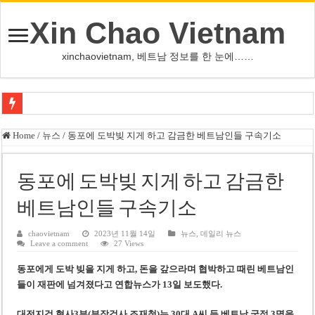
Xin Chao Vietnam
xinchaovietnam, 베트남 정보를 한 눈에……
오덕 목사, 32년 베트남 삶 담은 첫 디카시집 ‘한 컷의 서정’ 출간
Home
/
뉴스
/
동포에 도박빚 지게 하고 감금한 베트남인들 구속기소
베트남 화학·플라스틱 기업 납세 상위 10곳 공개…절반은 국영기업
MWG 대표 “올해 이익 목표 9조2천억동, 2~3개월 조기 달성 자신”
동포에 도박빚 지게 하고 감금한
FIFA 인판티노 회장, 유럽 축구계·북미 정치권 불신임 압박 직면
베트남인들 구속기소
미화원 쪽방 휴게실 논란…허리도 못 펴는 열악한 환경
chaovietnam
2023년 11월 14일
뉴스
,
데일리 뉴스
Leave a comment
27 Views
호찌민시, 올해 국경절 연휴 5일 연속 휴무 확정… 8월 29일~9월 2일
동포에게 도박 빚을 지게 하고, 돈을 갚으라며 협박하고 때린 베트남인
우크라이나 전황 1,623일: 키이우, 탄도미사일 요격 실패…드론, 모스크바 집
들이 재판에 넘겨졌다고 연합뉴스가 13일 보도했다.
호찌민 Đá Đỏ 수로 정비 사업, 2026년 말 완공 목표
대전지검 형사3부(부장검사 조재철)는 30대 A씨 등 베트남 국적 3명을