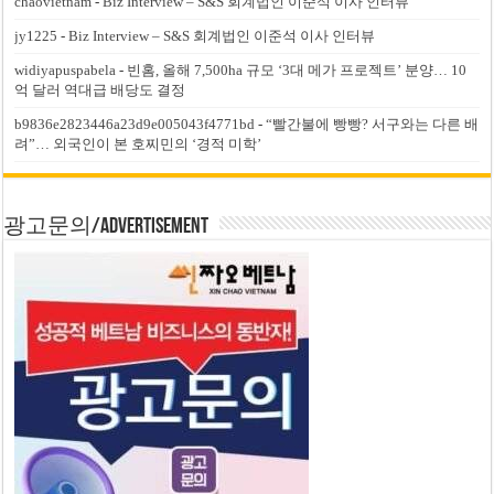
chaovietnam
-
Biz Interview – S&S 회계법인 이준석 이사 인터뷰
jy1225
-
Biz Interview – S&S 회계법인 이준석 이사 인터뷰
widiyapuspabela
-
빈홈, 올해 7,500ha 규모 ‘3대 메가 프로젝트’ 분양… 10
억 달러 역대급 배당도 결정
b9836e2823446a23d9e005043f4771bd
-
“빨간불에 빵빵? 서구와는 다른 배
려”… 외국인이 본 호찌민의 ‘경적 미학’
광고문의/Advertisement