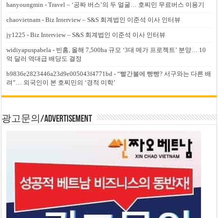
hanyoungmin
-
Travel – ‘공짜 버스’의 두 얼굴… 호찌민 무료버스 이용기
chaovietnam
-
Biz Interview – S&S 회계법인 이준석 이사 인터뷰
jy1225
-
Biz Interview – S&S 회계법인 이준석 이사 인터뷰
widiyapuspabela
-
빈홈, 올해 7,500ha 규모 ‘3대 메가 프로젝트’ 분양… 10
억 달러 역대급 배당도 결정
b9836e2823446a23d9e005043f4771bd
-
“빨간불에 빵빵? 서구와는 다른 배
려”… 외국인이 본 호찌민의 ‘경적 미학’
광고문의/Advertisement