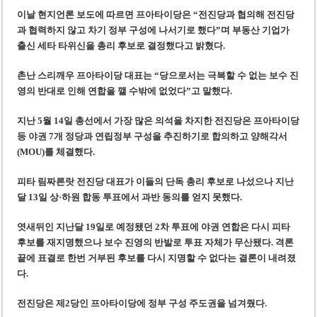
사우디·튀르키예·파키스탄, 메카 공동방위조약 체결…수니파 안보동맹 출범
이날 현지언론 보도에
따르면 프아타이당은 “전진당과 협의해 전진당
우크라이나 ’40일 압박 작전’ 성과와 한계
과 협력하지 않고 차기 정부 구성에 나서기로 했다”며 부동산 기업가
출신 세타 타위신을 총리 후보로 결정했다고 밝혔다.
촌난 스리깨우 프아타이당 대표는 “당으로서는 극복할 수 없는 보수 진
영의 반대로 인해 연합을 깰 수밖에 없었다”고 말했다.
지난 5월 14일 총선에서 가장 많은 의석을 차지한 전진당은 프아타이당
등 야권 7개 정당과 연립정부 구성을 추진하기로 합의하고 양해각서
(MOU)를 체결했다.
피타 림짜른랏 전진당 대표가 이들의 단독 총리 후보로 나섰으나 지난
달 13일 상·하원 합동 투표에서 과반 동의를 얻지 못했다.
엿새뒤인 지난달 19일로 예정됐던 2차 투표에 야권 연합은 다시 피타
후보를 재지명했으나 보수 진영의 반발로 투표 자체가 무산됐다. 격론
끝에 표결로 한번 거부된 후보를 다시 지명할 수 없다는 결론이 내려졌
다.
전진당은 제2당인 프아타이당에 정부 구성 주도권을 넘겨줬다.