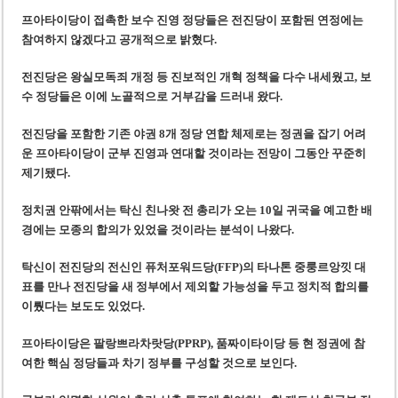
프아타이당이 접촉한 보수 진영 정당들은 전진당이 포함된 연정에는
참여하지 않겠다고 공개적으로 밝혔다.
전진당은 왕실모독죄 개정 등 진보적인 개혁 정책을 다수 내세웠고, 보
수 정당들은 이에 노골적으로 거부감을 드러내 왔다.
전진당을 포함한 기존 야권 8개 정당 연합 체제로는 정권을 잡기 어려
운 프아타이당이 군부 진영과 연대할 것이라는 전망이 그동안 꾸준히
제기됐다.
정치권 안팎에서는 탁신 친나왓 전 총리가 오는 10일 귀국을 예고한 배
경에는 모종의 합의가 있었을 것이라는 분석이 나왔다.
탁신이 전진당의 전신인 퓨처포워드당(FFP)의 타나톤 중룽르앙낏 대
표를 만나 전진당을 새 정부에서 제외할 가능성을 두고 정치적 합의를
이뤘다는 보도도 있었다.
프아타이당은 팔랑쁘라차랏당(PPRP), 품짜이타이당 등 현 정권에 참
여한 핵심 정당들과 차기 정부를 구성할 것으로 보인다.