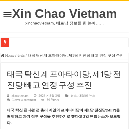
Xin Chao Vietnam
xinchaovietnam, 베트남 정보를 한 눈에……
사우디·튀르키예·파키스탄, 메카서 공동방위조약 체결
Home
/
뉴스
/
태국 탁신계 프아타이당, 제1당 전진당 빼고 연정 구성 추진
오픈AI, 차세대 AI ‘아스트라’ 출시 연기…사이버공격 위험 우려
인천서 10대 아들, 말다툼 중 어머니 흉기 살해
태국 탁신계 프아타이당, 제1당 전
U-17 여자배구 대표팀, 세계선수권 대만 3-1 제압 2연승
진당 빼고 연정 구성 추진
글로벌 정유시설 차질 속 K-정유, 에너지 안보 핵심 자산으로 재부상
chaovietnam
2023년 8월 3일
뉴스
,
데일리 뉴스
Leave a comment
30 Views
美 법원, 리플렉팅 풀 훼손 용의자 공소기각…트럼프 ‘재고’ 촉구
태국 탁신 친나왓 전 총리 계열의 프아타이당이 제1당 전진당(MFP)을
태국 명문학교 총기난사…중학생, 교직원 등 최소 7명 살해
배제하고 차기 정부 구성을 추진하기로 했다
고 2일 연합뉴스가 보도했
카자흐스탄 거점 보이스피싱 조직원 4명 추가 구속
다.