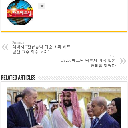
Previous
식약처 “잔류농약 기준 초과 베트
남산 고추 회수 조치”
Next
GS25, 베트남 남부서 미국·일본
편의점 제쳤다
Related Articles