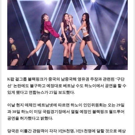
‘1,000억 달러 남북고속철 투자’ 호언장담 메콜로르 회장 체포
베트남 세무당국, 납세자 정보 공개 기준·절차 명확화
K팝 걸그룹 블랙핑크가 중국의 남중국해 영유권 주장과 관련된 ‘구단
선’ 논란에도 불구하고 예정대로 베트남 수도 하노이에서 공연을 할 수
있게 됐다
고 연합뉴스가 25일 보도했다.
이날
현지 매체인 베트남넷에 따르면 하노이 인민위원회는 오는 29일
과 30일 하노이 미딩 국립경기장에서 열릴 예정인 블랙핑크 월드투어
공연을 허가했다고 밝혔다.
당국은 이틀간 관람객이 각각 3만6천명, 3만1천명에 달할 것으로 예상