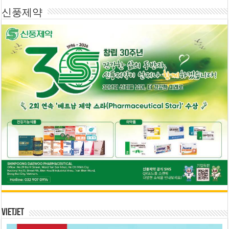
신풍제약
Vietjet