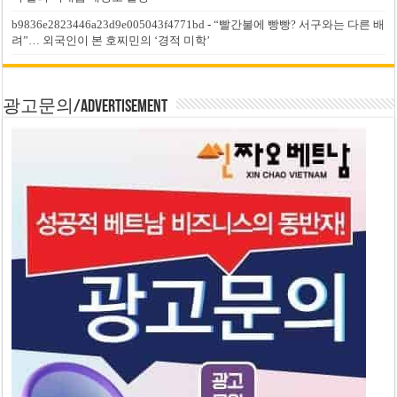
b9836e2823446a23d9e005043f4771bd
-
“빨간불에 빵빵? 서구와는 다른 배
려”… 외국인이 본 호찌민의 ‘경적 미학’
광고문의/Advertisement