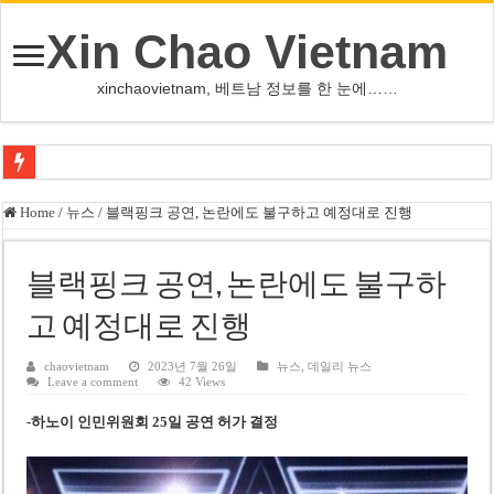
Xin Chao Vietnam
xinchaovietnam, 베트남 정보를 한 눈에……
쩐 타인 먼 베트남 국회의장 “외교 성과, 국가 위상 제고에 크게 기여”
Home
/
뉴스
/
블랙핑크 공연, 논란에도 불구하고 예정대로 진행
싱가포르 하오마트, 마지막 프리미엄 매장 폐점… 적자·소송 악재 속 사업 축
베트남 은행 분기 순이익 1조 동 시대…비엣콤뱅크 등 5곳 돌파
블랙핑크 공연, 논란에도 불구하
PNJ, 다이아몬드 밀수 여파에 2분기 적자… 10월 임시 주총 개최
고 예정대로 진행
팜 녓 브엉 빈그룹 회장 딸, 그룹 계열사 경영에 첫 등장
chaovietnam
2023년 7월 26일
뉴스
,
데일리 뉴스
Leave a comment
42 Views
케펠, 투티엠 엠파이어시티 지분 전량 2억7000만 달러에 매각
-하노이 인민위원회 25일 공연 허가 결정
베트남 MB은행, 2026년 수익 목표 자신…부동산 대출 비율 13% 고수
베트남주식 HAT, 15년 연속 현금 배당…주당 3,000동 지급