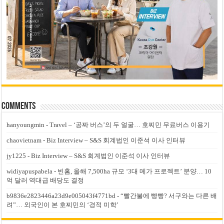
Comments
hanyoungmin
-
Travel – ‘공짜 버스’의 두 얼굴… 호찌민 무료버스 이용기
chaovietnam
-
Biz Interview – S&S 회계법인 이준석 이사 인터뷰
jy1225
-
Biz Interview – S&S 회계법인 이준석 이사 인터뷰
widiyapuspabela
-
빈홈, 올해 7,500ha 규모 ‘3대 메가 프로젝트’ 분양… 10
억 달러 역대급 배당도 결정
b9836e2823446a23d9e005043f4771bd
-
“빨간불에 빵빵? 서구와는 다른 배
려”… 외국인이 본 호찌민의 ‘경적 미학’