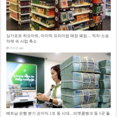
싱가포르 하오마트, 마지막 프리미엄 매장 폐점… 적자·소송
악재 속 사업 축소
15시간 ago
베트남 은행 분기 순이익 1조 동 시대…비엣콤뱅크 등 5곳 돌