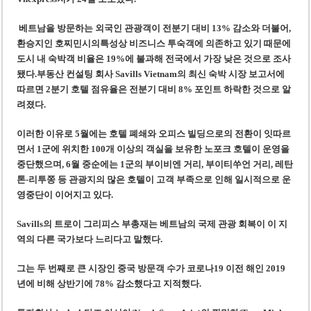
‘1,000억 달러 남북고속철 투자’ 호언장담 메콜로르 회장 체포
베트남 세무당국, 납세자 정보 공개 기준·절차 명확화
베트남을 방문하는 외국인 관광객이 전분기 대비 13% 감소와 더불어,
환승지인 호찌민시의특성상 비즈니스 투숙객에 의존하고 있기 때문에
도시 내 숙박객 비율은 19%에 불과해 전국에서 가장 낮은 것으로 조사
됐다.부동산 컨설팅 회사 Savills Vietnam의 최신 숙박 시장 보고서에
따르면 2분기 호텔 점유율은 전분기 대비 8% 포인트 하락한 것으로 알
려졌다.
이러한 이유로 5월에는 호텔 폐쇄와 오피스 빌딩으로의 전환이 잇따르
면서 1군에 위치한 100개 이상의 객실을 보유한 노포크 호텔이 운영을
중단했으며, 6월 중순에는 1군의 부이비엔 거리, 부이티쑤언 거리, 레탄
톤-리투쫑 등 관광지의 많은 호텔이 고객 부족으로 인해 일시적으로 운
영중단이 이어지고 있다.
Savills의 트로이 그리피스 부총재는 베트남의 국제 관광 회복이 이 지
역의 다른 국가보다 느리다고 말했다.
그는 두 번째로 큰 시장인 중국 방문객 수가 코로나19 이전 해인 2019
년에 비해 상반기에 78% 감소했다고 지적했다.