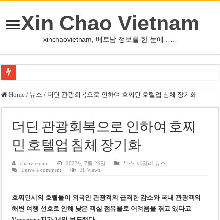
Xin Chao Vietnam
xinchaovietnam, 베트남 정보를 한 눈에……
쩐 타인 먼 베트남 국회의장 “외교 성과, 국가 위상 제고에 크게 기여”
Home
/
뉴스
/
더딘 관광회복으로 인하여 호찌민 호텔업 침체 장기화
싱가포르 하오마트, 마지막 프리미엄 매장 폐점… 적자·소송 악재 속 사업 축
베트남 은행 분기 순이익 1조 동 시대…비엣콤뱅크 등 5곳 돌파
더딘 관광회복으로 인하여 호찌
PNJ, 다이아몬드 밀수 여파에 2분기 적자… 10월 임시 주총 개최
민 호텔업 침체 장기화
팜 녓 브엉 빈그룹 회장 딸, 그룹 계열사 경영에 첫 등장
chaovietnam
2023년 7월 24일
뉴스
,
데일리 뉴스
Leave a comment
31 Views
케펠, 투티엠 엠파이어시티 지분 전량 2억7000만 달러에 매각
베트남 MB은행, 2026년 수익 목표 자신…부동산 대출 비율 13% 고수
호찌민시의 호텔들이 외국인 관광객의 급격한 감소와 국내 관광객의
베트남주식 HAT, 15년 연속 현금 배당…주당 3,000동 지급
해변 여행 선호로 인해 낮은 객실 점유율로 어려움을 겪고 있다고
Vnexpress지가 24일 보도했다.