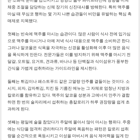
는 소화액 분비를 감소시키고 영양소 흡수 파이프라인에 영향을 미쳐
체중 조절을 담당하는 신체 장기의 신진대사를 방해한다. 특히 맥주를
마실 때 무심코 행하는 몇 가지 나쁜 습관들이 비만을 유발하는 핵심 촉
매제로 지목됐다.
첫째는 빈속에 맥주를 마시는 습관이다. 많은 사람이 식사 전에 입가심
으로 맥주를 마시거나 아예 저녁 식사 대용으로 맥주를 소비하곤 한다.
그러나 알코올은 식욕을 자극하는 신경을 활성화해 이후 더 많은 음식
을 폭식하게 만든다. 전문가들은 이를 방지하기 위해 맥주를 마시기 전
달걀, 오트밀, 요거트, 견과류, 바나나 등 단백질과 식이섬유가 풍부한
간식을 가볍게 섭취하라는 가이드라인을 제시한다.
둘째는 튀김이나 패스트푸드 같은 고열량 안주를 곁들이는 것이다. 소
시지, 피자, 감자튀김, 치킨 등 기름진 메뉴는 그 자체로 엄청난 지방과
칼로리를 함유하고 있다. 맥주의 알코올 성분과 고에너지 안주가 결합
하면 한 번의 술자리에서 섭취하는 총칼로리가 하루 권장량을 쉽게 초
과하게 된다.
셋째는 평일에 술을 참았다가 주말에 몰아서 많이 마시는 행위다. 주중
에는 식단을 엄격히 관리하다가 주말에 폭음하는 패턴은 칼로리 섭취
량을 순간적으로 폭등시키고 이성을 마비시켜 음식 제어력을 잃게 만