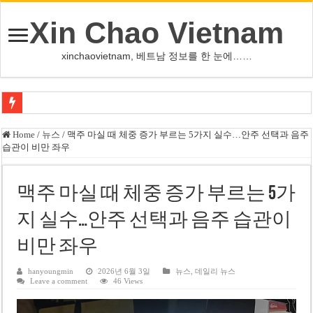
Xin Chao Vietnam
xinchaovietnam, 베트남 정보를 한 눈에……
오덕 목사, 32년 베트남 삶 담은 첫 디카시집 ‘한 컷의 서정’ 출간
Home
/
뉴스
/
맥주 마실 때 체중 증가 부르는 5가지 실수…안주 선택과 음주
습관이 비만 좌우
베트남 화학·플라스틱 기업 납세 상위 10곳 공개…절반은 국영기업
MWG 대표 “올해 이익 목표 9조2천억동, 2~3개월 조기 달성 자신”
맥주 마실 때 체중 증가 부르는 5가
FIFA 인판티노 회장, 유럽 축구계·북미 정치권 불신임 압박 직면
지 실수…안주 선택과 음주 습관이
미화원 쪽방 휴게실 논란…허리도 못 펴는 열악한 환경
비만 좌우
호찌민시, 올해 국경절 연휴 5일 연속 휴무 확정… 8월 29일~9월 2일
우크라이나 전황 1,623일: 키이우, 탄도미사일 요격 실패…드론, 모스크바 집
hanyoungmin
2026년 6월 3일
뉴스
,
데일리 뉴스
Leave a comment
46 Views
호찌민 Đá Đỏ 수로 정비 사업, 2026년 말 완공 목표