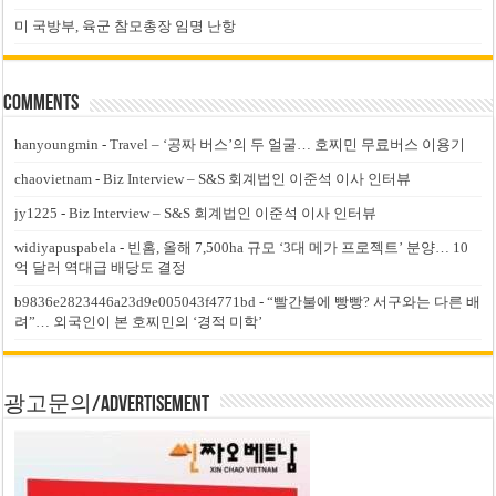
미 국방부, 육군 참모총장 임명 난항
Comments
hanyoungmin
-
Travel – ‘공짜 버스’의 두 얼굴… 호찌민 무료버스 이용기
chaovietnam
-
Biz Interview – S&S 회계법인 이준석 이사 인터뷰
jy1225
-
Biz Interview – S&S 회계법인 이준석 이사 인터뷰
widiyapuspabela
-
빈홈, 올해 7,500ha 규모 ‘3대 메가 프로젝트’ 분양… 10
억 달러 역대급 배당도 결정
b9836e2823446a23d9e005043f4771bd
-
“빨간불에 빵빵? 서구와는 다른 배
려”… 외국인이 본 호찌민의 ‘경적 미학’
광고문의/Advertisement