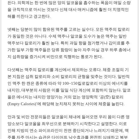
든다. 의학계는 한 번에 많은 양의 알코올을 흡수하는 폭음이 매일 소량
을 규칙적으로 마시는 것보다 신체 대사 매커니즘에 훨씬 더 치명적인
해를 끼친다고 경고한다.
넷째는 당분이 많이 함유된 맥주를 고르는 실수다. 모든 맥주의 칼로리
가 동일한 것은 아니다. 수제 맥주나 알코올 도수가 높은 맥주는 일반
맥주보다 칼로리가 훨씬 높다. 특히 과일 향을 첨가했거나 감미료를 추
가한 일부 가향 맥주들은 당류 함량이 높아 자주 마실 경우 하루 총에너
지 섭취량을 증가시켜 비만으로 직행하는 통로가 된다.
다섯째는 맥주의 칼로리를 계산에서 제외하는 오류다. 체중 조절의 기
본 지침은 섭취 칼로리와 소비 칼로리의 균형을 맞추는 것이다. 일반적
인 맥주 한 캔은 종류에 따라 약 100~150킬로칼로리 이상의 에너지를
내지만, 대부분의 사람은 이를 일일 식단 계산에 포함하지 않는다. 알코
올은 에너지는 내지만 영양가는 거의 없는 영양학적 ‘공(空) 칼로리
(Empty Calories)’에 해당해 눈치채지 못하는 사이에 체중을 늘린다.
안과 및 비만 전문의들은 알코올이 체내에 들어오면 우리 몸이 다른 영
양소보다 알코올을 최우선으로 분해하기 시작한다고 설명한다. 이로
인해 지방의 연소 파이프라인이 전면 중단되거나 느려지기 때문에, 맥
주를 자주 마시는 습관은 다이어트 낙수효과를 완전히 상쇄하고 복부