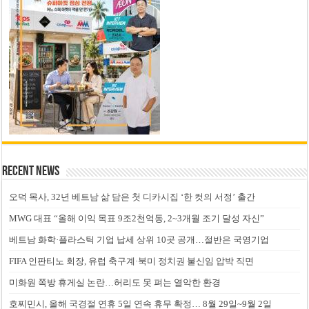
Recent News
오덕 목사, 32년 베트남 삶 담은 첫 디카시집 ‘한 컷의 서정’ 출간
MWG 대표 “올해 이익 목표 9조2천억동, 2~3개월 조기 달성 자신”
베트남 화학·플라스틱 기업 납세 상위 10곳 공개…절반은 국영기업
FIFA 인판티노 회장, 유럽 축구계·북미 정치권 불신임 압박 직면
미화원 쪽방 휴게실 논란…허리도 못 펴는 열악한 환경
호찌민시, 올해 국경절 연휴 5일 연속 휴무 확정… 8월 29일~9월 2일