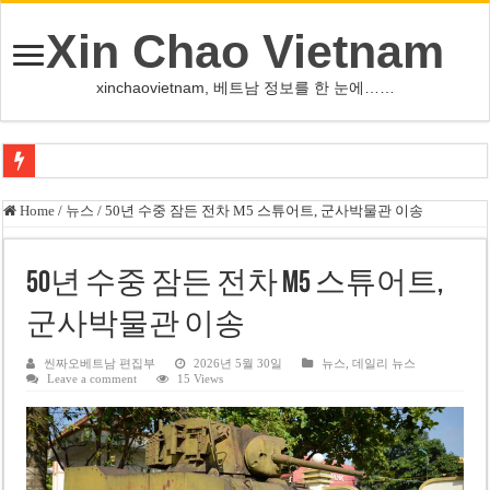
Xin Chao Vietnam
xinchaovietnam, 베트남 정보를 한 눈에……
쩐 타인 먼 베트남 국회의장 “외교 성과, 국가 위상 제고에 크게 기여”
Home
/
뉴스
/
50년 수중 잠든 전차 M5 스튜어트, 군사박물관 이송
싱가포르 하오마트, 마지막 프리미엄 매장 폐점… 적자·소송 악재 속 사업 축
베트남 은행 분기 순이익 1조 동 시대…비엣콤뱅크 등 5곳 돌파
50년 수중 잠든 전차 M5 스튜어트,
PNJ, 다이아몬드 밀수 여파에 2분기 적자… 10월 임시 주총 개최
군사박물관 이송
팜 녓 브엉 빈그룹 회장 딸, 그룹 계열사 경영에 첫 등장
씬짜오베트남 편집부
2026년 5월 30일
뉴스
,
데일리 뉴스
Leave a comment
15 Views
케펠, 투티엠 엠파이어시티 지분 전량 2억7000만 달러에 매각
베트남 MB은행, 2026년 수익 목표 자신…부동산 대출 비율 13% 고수
베트남주식 HAT, 15년 연속 현금 배당…주당 3,000동 지급