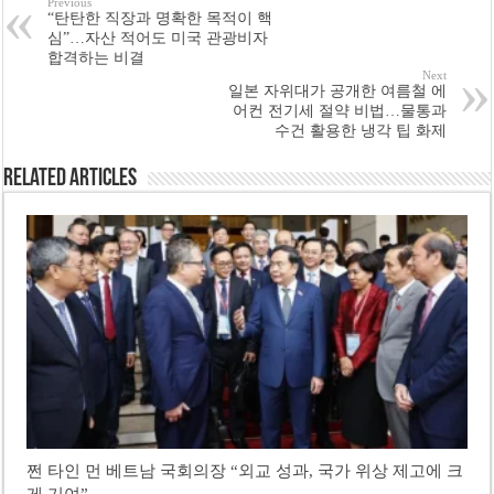
Previous
“탄탄한 직장과 명확한 목적이 핵
심”…자산 적어도 미국 관광비자
합격하는 비결
Next
일본 자위대가 공개한 여름철 에
어컨 전기세 절약 비법…물통과
수건 활용한 냉각 팁 화제
Related Articles
쩐 타인 먼 베트남 국회의장 “외교 성과, 국가 위상 제고에 크
게 기여”