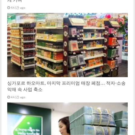
4시간 ago
싱가포르 하오마트, 마지막 프리미엄 매장 폐점… 적자·소송
악재 속 사업 축소
4시간 ago