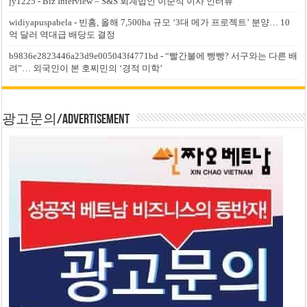
jy1225
-
Biz Interview – S&S 회계법인 이준석 이사 인터뷰
widiyapuspabela
-
빈홈, 올해 7,500ha 규모 ‘3대 메가 프로젝트’ 분양… 10
억 달러 역대급 배당도 결정
b9836e2823446a23d9e005043f4771bd
-
“빨간불에 빵빵? 서구와는 다른 배
려”… 외국인이 본 호찌민의 ‘경적 미학’
광고문의/Advertisement