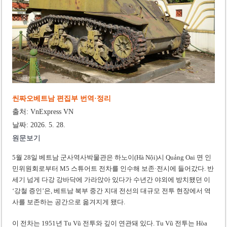
‘1,000억 달러 남북고속철 투자’ 호언장담 메콜로르 회장 체포
베트남 세무당국, 납세자 정보 공개 기준·절차 명확화
씬짜오베트남 편집부 번역·정리
출처: VnExpress VN
날짜: 2026. 5. 28.
원문보기
5월 28일 베트남 군사역사박물관은 하노이(Hà Nội)시 Quảng Oai 면 인
민위원회로부터 M5 스튜어트 전차를 인수해 보존·전시에 들어갔다. 반
세기 넘게 다강 강바닥에 가라앉아 있다가 수년간 야외에 방치됐던 이
‘강철 증인’은, 베트남 북부 중간 지대 전선의 대규모 전투 현장에서 역
사를 보존하는 공간으로 옮겨지게 됐다.
이 전차는 1951년 Tu Vũ 전투와 깊이 연관돼 있다. Tu Vũ 전투는 Hòa