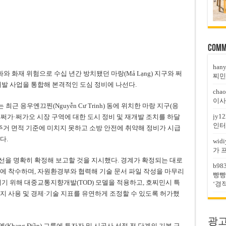
Comm
han
화재 위험으로 수십 년간 방치됐던 마랑(Mả Lạng) 지구와 쩌
찌민
의 재개발 사업을 통합해 본격적인 도심 정비에 나선다.
chao
이사
 응우옌끄찐(Nguyễn Cư Trinh) 동에 위치한 마랑 지구(응
jy12
동의 쩌가·쩌가오 시장 구역에 대한 도시 정비 및 재개발 조치를 하달
인터
 주거 면적 기준에 미치지 못하고 소방 안전에 취약해 정비가 시급
다.
widi
가 
선을 명확히 확정해 보고할 것을 지시했다. 경계가 확정되는 대로
b98
에 착수하며, 자원환경부와 협력해 기술 문서 파일 작성을 마무리
빵빵
이기 위해 대중교통지향개발(TOD) 모델을 적용하고, 호찌민시 특
‘경
지 사용 및 경제·기술 지표를 유연하게 조정할 수 있도록 허가했
광고문
hang Điền) 그룹에 투자자 및 시공사 선정 전 단계의 기본 구