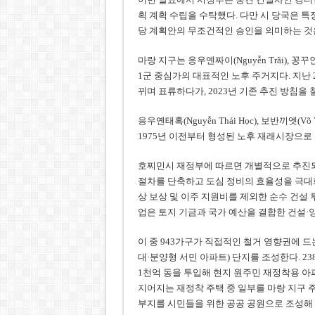
획 계획 수립을 수탁했다. 다만 시 당국은 특
당 계획안의 무조건적인 승인을 의미하는 것
마랑 지구는 응우옌짜이(Nguyễn Trãi), 꽁꾸인
1군 중심가의 대표적인 노후 주거지다. 지난 
뀌며 표류하다가, 2023년 기존 추진 방침을
응우옌태혹(Nguyễn Thái Học), 보반끼엣(Võ
1975년 이전부터 형성된 노후 재래시장으로
호찌민시 재정부에 따르면 개별적으로 추진되
절차를 단축하고 도심 정비의 효율성을 극대화할
상 보상 및 이주 지원비를 제외한 순수 건설 투
업은 토지 기금과 국가 예산을 결합한 건설·양
이 중 943가구가 직접적인 철거 영향권에 드는
대·분양형 서민 아파트) 단지를 조성한다. 23
1천억 동을 투입해 현지 원주민 재정착용 아
지어지는 재정착 주택 중 일부를 마랑 지구 
부지를 시민들을 위한 공공 공원으로 조성해