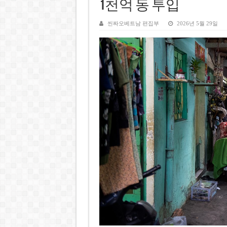
케펠, 투티엠 엠파이어시티 지분
1천억 동 투입
베트남 MB은행, 2026년 수익
씬짜오베트남 편집부
2026년 5월 29일
베트남주식 HAT, 15년 연속 현
‘1,000억 달러 남북고속철 투
베트남 세무당국, 납세자 정보 