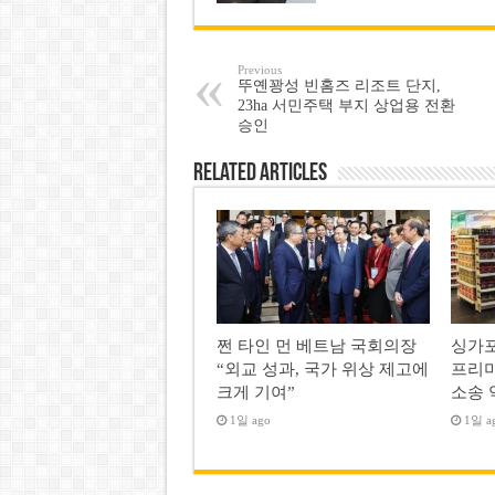
Previous
뚜옌꽝성 빈홈즈 리조트 단지,
23ha 서민주택 부지 상업용 전환
승인
Related Articles
쩐 타인 먼 베트남 국회의장
싱가포
“외교 성과, 국가 위상 제고에
프리미
크게 기여”
소송 
1일 ago
1일 a