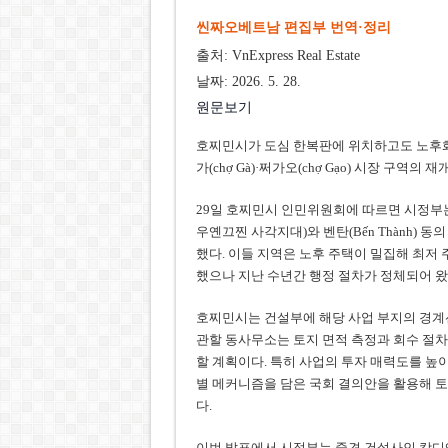
씬짜오베트남 편집부 번역·정리
출처: VnExpress Real Estate
날짜: 2026. 5. 28.
원문보기
호찌민시가 도심 한복판에 위치하고도 노후화와 
가(chợ Gà)·쩌가오(chợ Gạo) 시장 구역
29일 호찌민시 인민위원회에 따르면 시정부는 최근
우옌끄찐 사각지대)와 벤탄(Bến Thành) 
했다. 이들 지역은 노후 주택이 밀집해 최저
했으나 지난 수년간 행정 절차가 정체되어 왔
호찌민시는 건설부에 해당 사업 부지의 경계
관할 동사무소는 토지 면적 측정과 회수 절차
할 계획이다. 특히 사업의 투자 매력도를 높
별 메커니즘을 담은 국회 결의안을 활용해 토
다.
이번 발표에서 시정부는 중견 건설사인 캉디엔(K