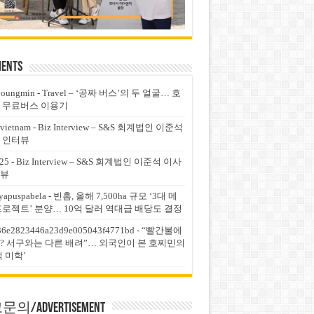
ents
youngmin
-
Travel – ‘공짜 버스’의 두 얼굴… 호
 무료버스 이용기
vietnam
-
Biz Interview – S&S 회계법인 이준석
 인터뷰
25
-
Biz Interview – S&S 회계법인 이준석 이사
뷰
yapuspabela
-
빈홈, 올해 7,500ha 규모 ‘3대 메
프로젝트’ 분양… 10억 달러 역대급 배당도 결정
36e2823446a23d9e005043f4771bd
-
“빨간불에
? 서구와는 다른 배려”… 외국인이 본 호찌민의
적 미학’
의/Advertisement