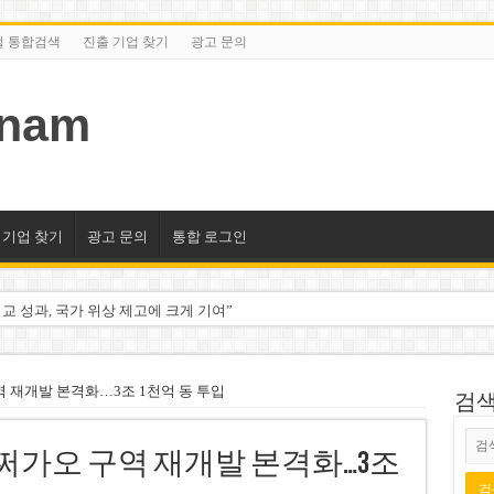
털 통합검색
진출 기업 찾기
광고 문의
tnam
 기업 찾기
광고 문의
통합 로그인
교 성과, 국가 위상 제고에 크게 기여”
미엄 매장 폐점… 적자·소송 악재 속 사업 축소
동 시대…비엣콤뱅크 등 5곳 돌파
역 재개발 본격화…3조 1천억 동 투입
검색/
2분기 적자… 10월 임시 주총 개최
·쩌가오 구역 재개발 본격화…3조
룹 계열사 경영에 첫 등장