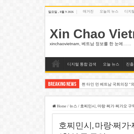
매거진
오늘의 뉴스
디지
일요일 , 8월 9 2026
Xin Chao Vie
xinchaovietnam, 베트남 정보를 한 눈에……
디지털 통합 검색
오늘 뉴스
진출
Breaking News
쩐 타인 먼 베트남 국회의장 “외
싱가포르 하오마트, 마지막 프리
베트남 은행 분기 순이익 1조 
Home
/
뉴스
/
호찌민시, 마랑·쩌가·쩌가오 구
PNJ, 다이아몬드 밀수 여파에 
호찌민시, 마랑·쩌가
팜 녓 브엉 빈그룹 회장 딸, 그