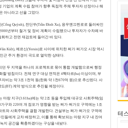
정 기업의 계획 수립 참여가 향후 독점적 주체 투자자 선정이나 해
은 아니라고 선을 그었다.
(Cống Quỳnh), 전딘쑤(Trần Đình Xu), 응우옌끄찐로로 둘러싸인
2000년부터 철거 및 정비 계획이 수립됐으나 투자자가 수차례 바
 철회하고 전면 재검토에 들어간 바 있다.
 Văn Kiệt), 예르신(Yersin)로 사이에 위치한 쩌가·쩌가오 시장 역시
 인근 주거 환경이 극도로 열악한 상태다.
던 두 지역을 하나의 프로젝트로 묶어 통합 개발함으로써 행정
 방침이다. 전체 연구 대상 면적은 4헥타르(ha) 이상이며, 부
자비는 약 3조 1천억 동(한화 약 1천670억 원)으로 추산된다. 사
도(BT) 계약 방식으로 추진될 예정이다.
 마랑 지구(3.61ha)에는 약 2조 동을 투입해 대규모 사회주택(임
8가구와 220여 개 점포가 영향을 받는 쩌가·쩌가오 구역에는 1조
파트와 사회주택을 결합 개발한다. 건설부는 쩌가·쩌가오 구역에
테
주민들에게 교차 배정하고, 이를 통해 확보되는 마랑 지구 내 잔여
 녹지 공간을 확충하겠다는 구상을 내놨다.