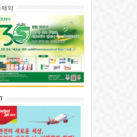
풍제약
et