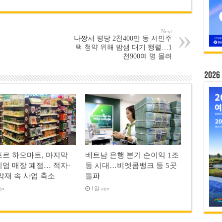
Next
나짱서 평당 2천400만 동 서민주
택 청약 위해 밤샘 대기 행렬…1
천900여 명 몰려
20
르 하오마트, 마지막
베트남 은행 분기 순이익 1조
엄 매장 폐점… 적자·
동 시대…비엣콤뱅크 등 5곳
악재 속 사업 축소
돌파
go
1일 ago