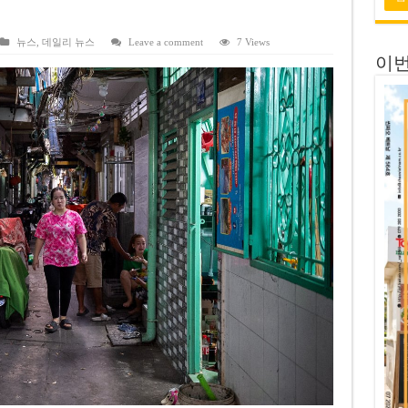
 전량 2억7000만 달러에 매각
 목표 자신…부동산 대출 비율 13% 고수
뉴스
,
데일리 뉴스
Leave a comment
7 Views
이번
금 배당…주당 3,000동 지급
자’ 호언장담 메콜로르 회장 체포
공개 기준·절차 명확화