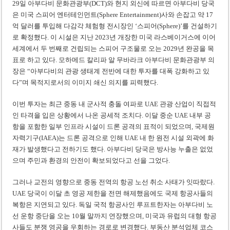
29일 아부다비 문화관광부(DCT)와 현지 외신에 따르면 아부다비 당국
은 미국 스피어 엔터테인먼트(Sphere Entertainment)사와 손잡고 약 17
억 달러를 투입해 다감각 체험형 전시장인 ‘스피어(Sphere)’를 건설하기
로 확정했다. 이 시설은 지난 2023년 개장한 미국 라스베이거스에 이어
세계에서 두 번째로 건립되는 스피어 구조물로 오는 2029년 완공을 목
표로 하고 있다. 모하메드 칼리파 알 무바라크 아부다비 문화관광부 의
장은 “아부다비의 관광 생태계 전반에 대한 투자를 대폭 강화하고 있
다”며 목적지로서의 이미지 쇄신 의지를 피력했다.
이번 투자는 최근 중동 내 군사적 충돌 여파로 UAE 관광 산업이 직접적
인 타격을 입은 상황에서 나온 공세적 조치다. 이달 중순 UAE 내부 공
항을 포함한 일부 인프라 시설이 드론 공격의 표적이 되었으며, 국제원
자력기구(IAEA)는 드론 공격으로 인해 UAE 내 한 원전 시설 외곽에 화
재가 발생했다고 전하기도 했다. 아부다비 당국은 방사능 누출은 없었
으며 주민과 환경의 안전이 확보되었다고 선을 그었다.
그러나 교전의 영향으로 중동 전역의 항공 노선 취소 사태가 잇따랐다.
UAE 당국이 이달 초 영공 제한을 전면 해제했음에도 국제 항공사들의
복항은 지연되고 있다. 독일 국적 항공사인 루프트한자는 아부다비 노
선 운항 중단을 오는 10월 말까지 연장했으며, 미국과 유럽의 대형 항공
사들도 분쟁 영공을 우회하는 경로로 변경했다. 부동산 분석업체 코스