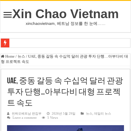
Xin Chao Vietnam
xinchaovietnam, 베트남 정보를 한 눈에……
쩐 타인 먼 베트남 국회의장 “외교 성과, 국가 위상 제고에 크게 기여”
Home
/
뉴스
/
UAE, 중동 갈등 속 수십억 달러 관광 투자 단행…아부다비 대
형 프로젝트 속도
싱가포르 하오마트, 마지막 프리미엄 매장 폐점… 적자·소송 악재 속 사업 축
베트남 은행 분기 순이익 1조 동 시대…비엣콤뱅크 등 5곳 돌파
UAE, 중동 갈등 속 수십억 달러 관광
PNJ, 다이아몬드 밀수 여파에 2분기 적자… 10월 임시 주총 개최
투자 단행…아부다비 대형 프로젝
팜 녓 브엉 빈그룹 회장 딸, 그룹 계열사 경영에 첫 등장
트 속도
케펠, 투티엠 엠파이어시티 지분 전량 2억7000만 달러에 매각
베트남 MB은행, 2026년 수익 목표 자신…부동산 대출 비율 13% 고수
씬짜오베트남 편집부
2026년 5월 29일
뉴스
,
데일리 뉴스
Leave a comment
5 Views
베트남주식 HAT, 15년 연속 현금 배당…주당 3,000동 지급