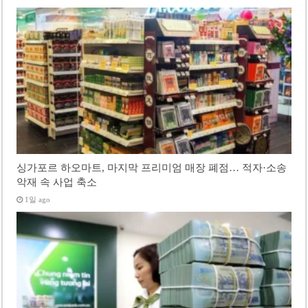
싱가포르 하오마트, 마지막 프리미엄 매장 폐점… 적자·소송
악재 속 사업 축소
1일 ago