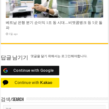
베트남 은행 분기 순이익 1조 동 시대…비엣콤뱅크 등 5곳 돌
파
1일 ago
댓글을 달기 위해서는
로그인
해야합니다.
답글 남기기
Continue with
Google
Continue with
Kakao
검색/Search