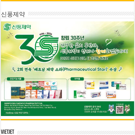
신풍제약
Vietjet