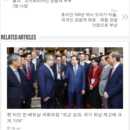
붕괴…오스트리아인 관광객 부부
2명 사망
Next
호이안 500년 역사 도자기 마을,
외국인 관광객 매료…체험 관광
거점으로 부상
Related Articles
쩐 타인 먼 베트남 국회의장 “외교 성과, 국가 위상 제고에 크
게 기여”
1일 ago