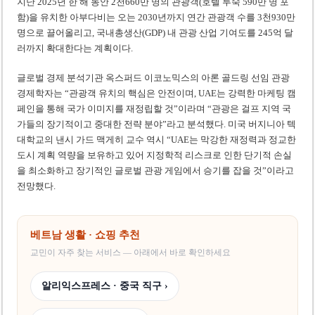
지난 2025년 한 해 동안 2천660만 명의 관광객(호텔 투숙 590만 명 포
함)을 유치한 아부다비는 오는 2030년까지 연간 관광객 수를 3천930만
명으로 끌어올리고, 국내총생산(GDP) 내 관광 산업 기여도를 245억 달
러까지 확대한다는 계획이다.
글로벌 경제 분석기관 옥스퍼드 이코노믹스의 아론 골드링 선임 관광
경제학자는 “관광객 유치의 핵심은 안전이며, UAE는 강력한 마케팅 캠
페인을 통해 국가 이미지를 재정립할 것”이라며 “관광은 걸프 지역 국
가들의 장기적이고 중대한 전략 분야”라고 분석했다. 미국 버지니아 텍
대학교의 낸시 가드 맥게히 교수 역시 “UAE는 막강한 재정력과 정교한
도시 계획 역량을 보유하고 있어 지정학적 리스크로 인한 단기적 손실
을 최소화하고 장기적인 글로벌 관광 게임에서 승기를 잡을 것”이라고
전망했다.
베트남 생활 · 쇼핑 추천
교민이 자주 찾는 서비스 — 아래에서 바로 확인하세요
알리익스프레스 · 중국 직구 ›