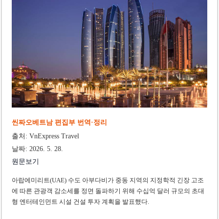
‘1,000억 달러 남북고속철 투자’ 호언장담 메콜로르 회장 체포
베트남 세무당국, 납세자 정보 공개 기준·절차 명확화
씬짜오베트남 편집부 번역·정리
출처: VnExpress Travel
날짜: 2026. 5. 28.
원문보기
아랍에미리트(UAE) 수도 아부다비가 중동 지역의 지정학적 긴장 고조
에 따른 관광객 감소세를 정면 돌파하기 위해 수십억 달러 규모의 초대
형 엔터테인먼트 시설 건설 투자 계획을 발표했다.