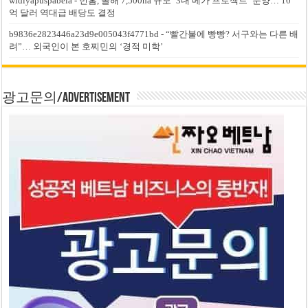
widiyapuspabela
-
빈홈, 올해 7,500ha 규모 ‘3대 메가 프로젝트’ 분양… 10
억 달러 역대급 배당도 결정
b9836e2823446a23d9e005043f4771bd
-
“빨간불에 빵빵? 서구와는 다른 배
려”… 외국인이 본 호찌민의 ‘경적 미학’
광고문의/Advertisement