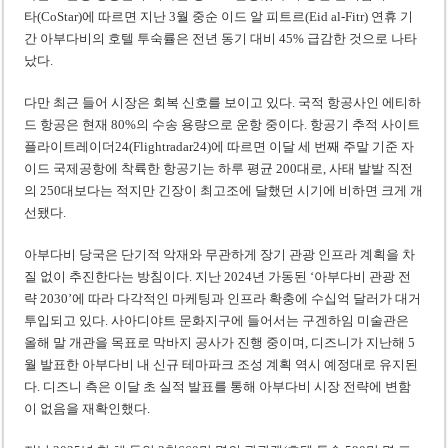
타(CoStar)에 따르면 지난 3월 중순 이드 알 피트르(Eid al-Fitr) 연휴 기
간 아부다비의 호텔 투숙률은 전년 동기 대비 45% 급감한 것으로 나타
났다.
다만 최근 들어 시장은 회복 신호를 보이고 있다. 국적 항공사인 에티하
드 항공은 현재 80%의 수송 용량으로 운항 중이다. 항공기 추적 사이트
플라이트레이더24(Flightradar24)에 따르면 이달 세 번째 주말 기준 자
이드 국제공항에 착륙한 항공기는 하루 평균 200대로, 사태 발발 직전
의 250대보다는 적지만 긴장이 최고조에 달했던 시기에 비하면 크게 개
선됐다.
아부다비 당국은 단기적 악재와 무관하게 장기 관광 인프라 계획을 차
질 없이 추진한다는 방침이다. 지난 2024년 가동된 ‘아부다비 관광 전
략 2030’에 따라 다각적인 마케팅과 인프라 확충에 수십억 달러가 대거
투입되고 있다. 사아디야트 문화지구에 들어서는 구겐하임 미술관은
올해 말 개관을 목표로 막바지 공사가 진행 중이며, 디즈니가 지난해 5
월 발표한 아부다비 내 신규 테마파크 조성 계획 역시 예정대로 유지된
다. 디즈니 측은 이달 초 실적 발표를 통해 아부다비 시장 전략에 변함
이 없음을 재확인했다.