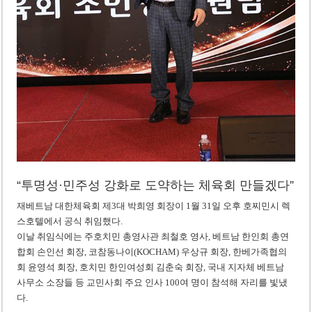
“투명성·민주성 강화로 도약하는 체육회 만들겠다”
재베트남 대한체육회 제3대 박희영 회장이 1월 31일 오후 호찌민시 렉
스호텔에서 공식 취임했다.
이날 취임식에는 주호치민 총영사관 최철호 영사, 베트남 한인회 총연
합회 손인선 회장, 코참동나이(KOCHAM) 우상규 회장, 한베가족협의
회 윤영석 회장, 호치민 한인여성회 김춘숙 회장, 국내 지자체 베트남
사무소 소장들 등 교민사회 주요 인사 100여 명이 참석해 자리를 빛냈
다.