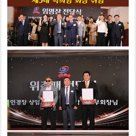
‘1,000억 달러 남북고속철 투자’ 호언장담 메콜로르 회장 체포
베트남 세무당국, 납세자 정보 공개 기준·절차 명확화