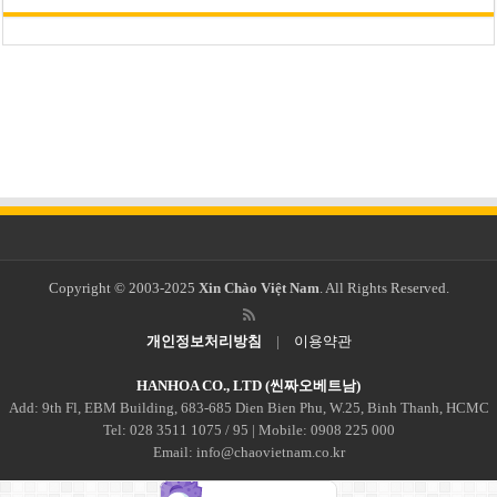
Copyright © 2003-2025
Xin Chào Việt Nam
. All Rights Reserved.
개인정보처리방침
|
이용약관
HANHOA CO., LTD (씬짜오베트남)
Add: 9th Fl, EBM Building, 683-685 Dien Bien Phu, W.25, Binh Thanh, HCMC
Tel: 028 3511 1075 / 95 | Mobile: 0908 225 000
Email: info@chaovietnam.co.kr