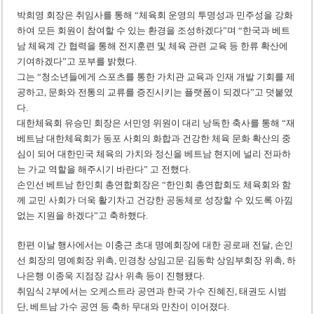
박희영 회장은 취임사를 통해 “체육회 운영의 투명성과 민주성을 강화
하여 모든 회원이 참여할 수 있는 환경을 조성하겠다”며 “한국과 베트
남 체육계 간 협력을 통해 전지훈련 및 체육 관련 교육 등 한류 확산에
기여하겠다”고 포부를 밝혔다.
그는 “청소년들에게 스포츠를 통한 가치관 교육과 인재 개발 기회를 제
공하고, 문화와 전통의 교류를 증진시키는 플랫폼이 되겠다”고 덧붙였
다.
대한체육회 유승민 회장은 서민영 위원이 대리 낭독한 축사를 통해 “재
베트남 대한체육회가 동포 사회의 화합과 건강한 체육 문화 확산의 중
심이 되어 대한민국 체육의 가치와 정신을 베트남 현지에 널리 전파하
는 가교 역할을 해주시기 바란다” 고 전했다.
손인선 베트남 한인회 총연합회장은 “한인회 총연합회도 체육회와 함
께 교민 사회가 더욱 활기차고 건강한 공동체로 성장할 수 있도록 아낌
없는 지원을 하겠다”고 축하했다.
한편 이날 행사에서는 이충근 초대 명예회장에 대한 공로패 전달, 손인
선 회장의 명예회장 위촉, 민경창 상임고문·김동학 상임부회장 위촉, 하
나은행 이종욱 지점장 감사 위촉 등이 진행됐다.
취임식 2부에서는 오케스트라 공연과 한국 가수 진혜진, 태권도 시범
단, 베트남 가수 공연 등 축하 무대와 만찬이 이어졌다.