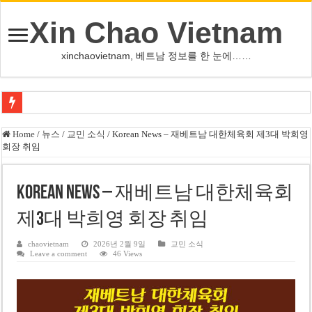
Xin Chao Vietnam
xinchaovietnam, 베트남 정보를 한 눈에……
쩐 타인 먼 베트남 국회의장 “외교 성과, 국가 위상 제고에 크게 기여”
Home
/
뉴스
/
교민 소식
/
Korean News – 재베트남 대한체육회 제3대 박희영
회장 취임
싱가포르 하오마트, 마지막 프리미엄 매장 폐점… 적자·소송 악재 속 사업 축
베트남 은행 분기 순이익 1조 동 시대…비엣콤뱅크 등 5곳 돌파
Korean News – 재베트남 대한체육회
PNJ, 다이아몬드 밀수 여파에 2분기 적자… 10월 임시 주총 개최
제3대 박희영 회장 취임
팜 녓 브엉 빈그룹 회장 딸, 그룹 계열사 경영에 첫 등장
케펠, 투티엠 엠파이어시티 지분 전량 2억7000만 달러에 매각
chaovietnam
2026년 2월 9일
교민 소식
Leave a comment
46 Views
베트남 MB은행, 2026년 수익 목표 자신…부동산 대출 비율 13% 고수
베트남주식 HAT, 15년 연속 현금 배당…주당 3,000동 지급