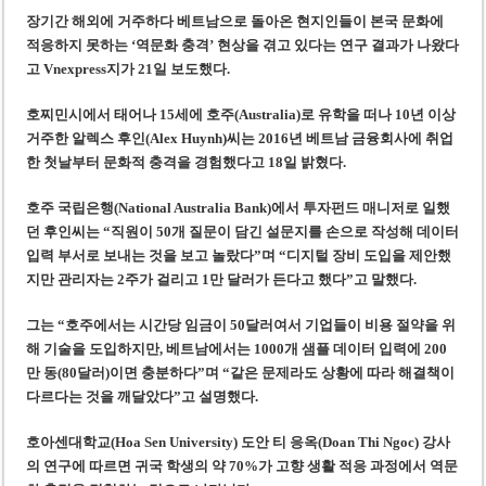
미 국방부, 육군 참모총장 임명 난항
장기간 해외에 거주하다 베트남으로 돌아온 현지인들이 본국 문화에
조세심판원, 배우 유연석 30억 세금 불복 청구 기각
적응하지 못하는 ‘역문화 충격’ 현상을 겪고 있다는 연구 결과가 나왔다
고 Vnexpress지가 21일 보도했다.
호찌민시에서 태어나 15세에 호주(Australia)로 유학을 떠나 10년 이상
거주한 알렉스 후인(Alex Huynh)씨는 2016년 베트남 금융회사에 취업
한 첫날부터 문화적 충격을 경험했다고 18일 밝혔다.
호주 국립은행(National Australia Bank)에서 투자펀드 매니저로 일했
던 후인씨는 “직원이 50개 질문이 담긴 설문지를 손으로 작성해 데이터
입력 부서로 보내는 것을 보고 놀랐다”며 “디지털 장비 도입을 제안했
지만 관리자는 2주가 걸리고 1만 달러가 든다고 했다”고 말했다.
그는 “호주에서는 시간당 임금이 50달러여서 기업들이 비용 절약을 위
해 기술을 도입하지만, 베트남에서는 1000개 샘플 데이터 입력에 200
만 동(80달러)이면 충분하다”며 “같은 문제라도 상황에 따라 해결책이
다르다는 것을 깨달았다”고 설명했다.
호아센대학교(Hoa Sen University) 도안 티 응옥(Doan Thi Ngoc) 강사
의 연구에 따르면 귀국 학생의 약 70%가 고향 생활 적응 과정에서 역문