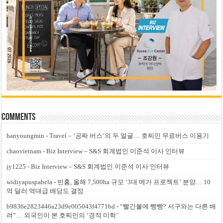
Comments
hanyoungmin
-
Travel – ‘공짜 버스’의 두 얼굴… 호찌민 무료버스 이용기
chaovietnam
-
Biz Interview – S&S 회계법인 이준석 이사 인터뷰
jy1225
-
Biz Interview – S&S 회계법인 이준석 이사 인터뷰
widiyapuspabela
-
빈홈, 올해 7,500ha 규모 ‘3대 메가 프로젝트’ 분양… 10
억 달러 역대급 배당도 결정
b9836e2823446a23d9e005043f4771bd
-
“빨간불에 빵빵? 서구와는 다른 배
려”… 외국인이 본 호찌민의 ‘경적 미학’