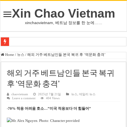
Xin Chao Vietnam
xinchaovietnam, 베트남 정보를 한 눈에……
오덕 목사, 32년 베트남 삶 담은 첫 디카시집 ‘한 컷의 서정’ 출간
Home
/
뉴스
/
해외 거주 베트남인들 본국 복귀 후 ‘역문화 충격’
베트남 화학·플라스틱 기업 납세 상위 10곳 공개…절반은 국영기업
MWG 대표 “올해 이익 목표 9조2천억동, 2~3개월 조기 달성 자신”
해외 거주 베트남인들 본국 복귀
FIFA 인판티노 회장, 유럽 축구계·북미 정치권 불신임 압박 직면
후 ‘역문화 충격’
미화원 쪽방 휴게실 논란…허리도 못 펴는 열악한 환경
chaovietnam
2025년 7월 21일
뉴스
,
데일리 뉴스
Leave a comment
404 Views
호찌민시, 올해 국경절 연휴 5일 연속 휴무 확정… 8월 29일~9월 2일
-70% 적응 어려움 호소…”미국 적응보다 더 힘들어”
우크라이나 전황 1,623일: 키이우, 탄도미사일 요격 실패…드론, 모스크바 집
호찌민 Đá Đỏ 수로 정비 사업, 2026년 말 완공 목표