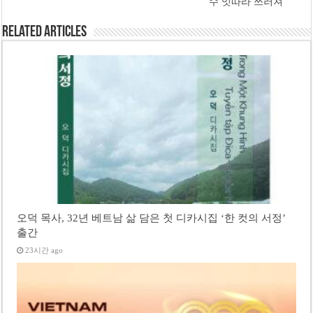
수 잇따라 쓰러져
Related Articles
오덕 목사, 32년 베트남 삶 담은 첫 디카시집 ‘한 컷의 서정’
출간
23시간 ago