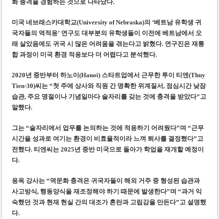
화 충격을 경험하는 것으로 나타났다.
미국 네브래스카대학교(University of Nebraska)의 ‘베트남 유학생 귀
국자들의 역적응’ 연구도 대부분의 유학생들이 이전에 베트남에서 오
래 살았음에도 귀국 시 많은 어려움을 겪는다고 밝혔다. 연구진은 재통
합 과정이 미국 환경 적응보다 더 어렵다고 분석했다.
2020년 중반부터 하노이(Hanoi) 스타트업에서 근무한 투이 티엔(Thuy
Tien·30)씨는 “첫 주에 상사와 직원 간 명확한 위계질서, 점심시간 낮잠
습관, 주요 명절이나 기념일마다 술자리를 갖는 것에 충격을 받았다”고
말했다.
그는 “술자리에서 업무를 논의하는 것에 적응하기 어려웠다”며 “근무
시간을 성과로 여기는 환경이 비효율적이라 느껴 퇴사를 결정했다”고
전했다. 티엔씨는 2025년 중반 미국으로 돌아가 학업을 재개할 예정이
다.
응옥 강사는 “역문화 충격은 귀국자들이 해외 거주 중 형성된 습관과
사고방식, 행동양식을 재조정해야 하기 때문에 발생한다”며 “과거 익
숙했던 것과 현재 현실 간의 대조가 혼란과 고립감을 만든다”고 설명했
다.