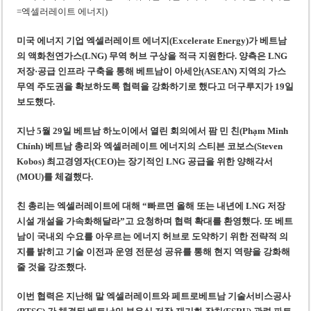
베트남 학생 대만 비자 거부…졸업증명서 규정 변경 여파
하노이 서민주택 건설 위해 6만㎡ 부지 공급…총사업비 9,300억 동
미국 에너지 기업 엑셀러레이트 에너지(Excelerate Energy)가 베트남
의 액화천연가스(LNG) 무역 허브 구상을 적극 지원한다. 양측은 LNG
저장·공급 인프라 구축을 통해 베트남이 아세안(ASEAN) 지역의 가스
무역 주도권을 확보하도록 협력을 강화하기로 했다고 더구루지가 19일
보도했다.
지난 5월 29일 베트남 하노이에서 열린 회의에서 팜 민 친(Phạm Minh
Chính) 베트남 총리와 엑셀러레이트 에너지의 스티븐 코보스(Steven
Kobos) 최고경영자(CEO)는 장기적인 LNG 공급을 위한 양해각서
(MOU)를 체결했다.
친 총리는 엑셀러레이트에 대해 “빠르면 올해 또는 내년에 LNG 저장
시설 개설을 가속화해달라”고 요청하며 협력 확대를 환영했다. 또 베트
남이 국내외 수요를 아우르는 에너지 허브로 도약하기 위한 전략적 의
지를 밝히고 기술 이전과 운영 전문성 공유를 통해 현지 역량을 강화해
줄 것을 강조했다.
이번 협력은 지난해 말 엑셀러레이트와 페트로베트남 기술서비스공사