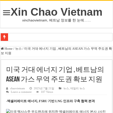
Xin Chao Vietnam
xinchaovietnam, 베트남 정보를 한 눈에……
뉴욕 양키스 저지, 야외 훈련 재개…올 시즌 복귀 시동
Home
/
뉴스
/
미국 거대 에너지 기업 , 베트남의 ASEAN 가스 무역 주도권 확
보 지원
하노이 아파트 35층, 3억 동 저렴…엘리베이터 불편 감수할까
베트남 철강 대표주 Pomina, 누적 손실 3,800억 동 돌파…Vin 그룹 채무 급증
미국 거대 에너지 기업 , 베트남의
베트남주식 Agriseco, 성장·적정가치 기업 6곳 선정
ASEAN 가스 무역 주도권 확보 지원
99㎡ 아파트, 팝아트 감성 대비 색채 인테리어
베트남 디엔비엔성, 드론 6,000회 시범 비행 추진
chaovietnam
2025년 7월 21일
뉴스
,
데일리 뉴스
Leave a comment
107 Views
ASEAN컵 캄보디아전 앞둔 베트남, 귀화 선수 3명 등 주전 5명 결장
-엑셀러레이트 에너지, FSRU 기반 LNG 인프라 구축 협력 본격
푸꾸옥 경전철 2027년 APEC 전 개통…베트남 관광 명소 테마 역사 조성