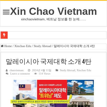
Xin Chao Vietnam
xinchaovietnam, 베트남 정보를 한 눈에……
쩐 타인 먼 베트남 국회의장 “외교 성과, 국가 위상 제고에 크게 기여”
Home
/
Xinchao Edu
/
Study Abroad
/
말레이시아 국제대학 소개 4탄
싱가포르 하오마트, 마지막 프리미엄 매장 폐점… 적자·소송 악재 속 사업 축
베트남 은행 분기 순이익 1조 동 시대…비엣콤뱅크 등 5곳 돌파
말레이시아 국제대학 소개 4탄
PNJ, 다이아몬드 밀수 여파에 2분기 적자… 10월 임시 주총 개최
chaovietnam
2024년 4월 11일
Study Abroad
,
Xinchao Edu
Leave a comment
114 Views
팜 녓 브엉 빈그룹 회장 딸, 그룹 계열사 경영에 첫 등장
케펠, 투티엠 엠파이어시티 지분 전량 2억7000만 달러에 매각
베트남 MB은행, 2026년 수익 목표 자신…부동산 대출 비율 13% 고수
베트남주식 HAT, 15년 연속 현금 배당…주당 3,000동 지급