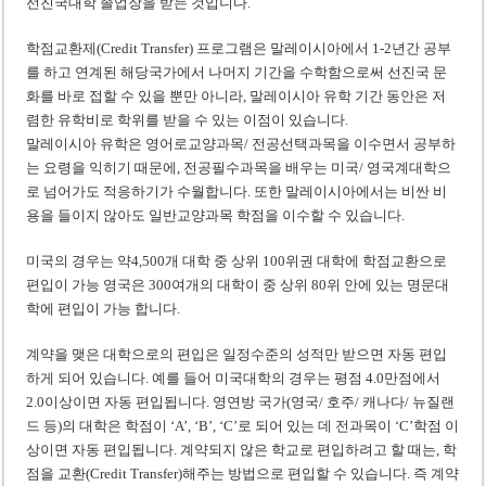
선진국대학 졸업장을 받는 것입니다.
학점교환제(Credit Transfer) 프로그램은 말레이시아에서 1-2년간 공부
를 하고 연계된 해당국가에서 나머지 기간을 수학함으로써 선진국 문
화를 바로 접할 수 있을 뿐만 아니라, 말레이시아 유학 기간 동안은 저
렴한 유학비로 학위를 받을 수 있는 이점이 있습니다.
말레이시아 유학은 영어로교양과목/ 전공선택과목을 이수면서 공부하
는 요령을 익히기 때문에, 전공필수과목을 배우는 미국/ 영국계대학으
로 넘어가도 적응하기가 수월합니다. 또한 말레이시아에서는 비싼 비
용을 들이지 않아도 일반교양과목 학점을 이수할 수 있습니다.
미국의 경우는 약4,500개 대학 중 상위 100위권 대학에 학점교환으로
편입이 가능 영국은 300여개의 대학이 중 상위 80위 안에 있는 명문대
학에 편입이 가능 합니다.
계약을 맺은 대학으로의 편입은 일정수준의 성적만 받으면 자동 편입
하게 되어 있습니다. 예를 들어 미국대학의 경우는 평점 4.0만점에서
2.0이상이면 자동 편입됩니다. 영연방 국가(영국/ 호주/ 캐나다/ 뉴질랜
드 등)의 대학은 학점이 ‘A’, ‘B’, ‘C’로 되어 있는 데 전과목이 ‘C’학점 이
상이면 자동 편입됩니다. 계약되지 않은 학교로 편입하려고 할 때는, 학
점을 교환(Credit Transfer)해주는 방법으로 편입할 수 있습니다. 즉 계약