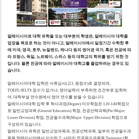
‘1,000억 달러 남북고속철 투자’ 호언장담 메콜로르 회장 체포
베트남 세무당국, 납세자 정보 공개 기준·절차 명확화
말레이시아로 대학 유학을 오는 대부분의 학생은, 말레이시아 대학졸
업장을 목표로 하는 것이 아니고, 말레이시아에서 일정기간 수학한 후
에 미국, 영국, 호주, 뉴질랜드, 캐나다 등의 영어권 국가, 혹은 전공에 따
라 프랑스, 독일, 노르웨이, 스위스 등의 대학교의 학위를 받기 위한 것
입니다. 물론 전공에 따라 말레이시아 대학교를 졸업하려는 경우도 있
습니다.
말레이시아대학 입학은 서류심사(고3, 원점수)로 결정되며,
TOEFL/IELTS 점수가 없거나, 영어실력이 부족하면 조건부로 입학하
여, 대학부설 연수원에서 영어 연수를 받을 수 있습니다.
말레이시아대학 입학 후 학사과정(Degree) 이수학점은 120-140학점으
로 일반교양과목 (General Education) 학점, 전공선택과목(Pre-Major:
Lower Division) 학점, 전공필수과목(Major: Upper Division) 학점으로
구성되어 있습니다.
말레이시아 유학은 일반교양과목과, 전공선택과목, 일부의 전공필수과
목을 말레이시아에서 이수하고, 나머지 전공필수과목을 Twinning (학