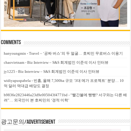
Comments
hanyoungmin
-
Travel – ‘공짜 버스’의 두 얼굴… 호찌민 무료버스 이용기
chaovietnam
-
Biz Interview – S&S 회계법인 이준석 이사 인터뷰
jy1225
-
Biz Interview – S&S 회계법인 이준석 이사 인터뷰
widiyapuspabela
-
빈홈, 올해 7,500ha 규모 ‘3대 메가 프로젝트’ 분양… 10
억 달러 역대급 배당도 결정
b9836e2823446a23d9e005043f4771bd
-
“빨간불에 빵빵? 서구와는 다른 배
려”… 외국인이 본 호찌민의 ‘경적 미학’
광고문의/Advertisement