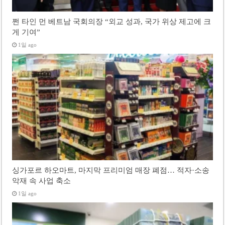
쩐 타인 먼 베트남 국회의장 “외교 성과, 국가 위상 제고에 크
게 기여”
1일 ago
싱가포르 하오마트, 마지막 프리미엄 매장 폐점… 적자·소송
악재 속 사업 축소
1일 ago