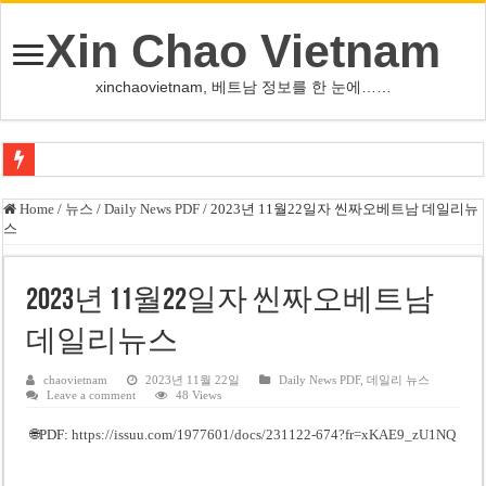
Xin Chao Vietnam
xinchaovietnam, 베트남 정보를 한 눈에……
쩐 타인 먼 베트남 국회의장 “외교 성과, 국가 위상 제고에 크게 기여”
Home
/
뉴스
/
Daily News PDF
/
2023년 11월22일자 씬짜오베트남 데일리뉴
스
싱가포르 하오마트, 마지막 프리미엄 매장 폐점… 적자·소송 악재 속 사업 축
베트남 은행 분기 순이익 1조 동 시대…비엣콤뱅크 등 5곳 돌파
2023년 11월22일자 씬짜오베트남
PNJ, 다이아몬드 밀수 여파에 2분기 적자… 10월 임시 주총 개최
데일리뉴스
팜 녓 브엉 빈그룹 회장 딸, 그룹 계열사 경영에 첫 등장
케펠, 투티엠 엠파이어시티 지분 전량 2억7000만 달러에 매각
chaovietnam
2023년 11월 22일
Daily News PDF
,
데일리 뉴스
Leave a comment
48 Views
베트남 MB은행, 2026년 수익 목표 자신…부동산 대출 비율 13% 고수
🌐PDF:
https://issuu.com/1977601/docs/231122-674?fr=xKAE9_zU1NQ
베트남주식 HAT, 15년 연속 현금 배당…주당 3,000동 지급