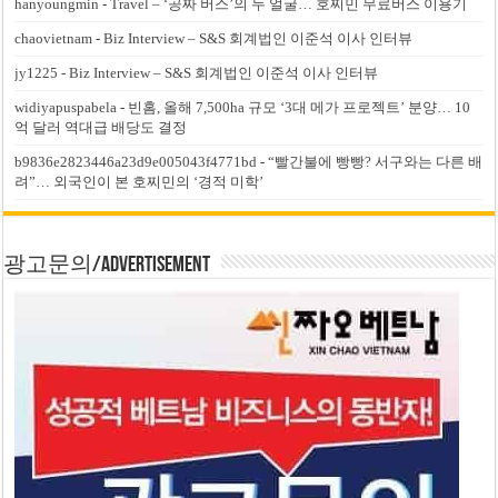
hanyoungmin
-
Travel – ‘공짜 버스’의 두 얼굴… 호찌민 무료버스 이용기
chaovietnam
-
Biz Interview – S&S 회계법인 이준석 이사 인터뷰
jy1225
-
Biz Interview – S&S 회계법인 이준석 이사 인터뷰
widiyapuspabela
-
빈홈, 올해 7,500ha 규모 ‘3대 메가 프로젝트’ 분양… 10
억 달러 역대급 배당도 결정
b9836e2823446a23d9e005043f4771bd
-
“빨간불에 빵빵? 서구와는 다른 배
려”… 외국인이 본 호찌민의 ‘경적 미학’
광고문의/Advertisement