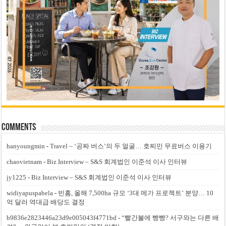
Comments
hanyoungmin
-
Travel – ‘공짜 버스’의 두 얼굴… 호찌민 무료버스 이용기
chaovietnam
-
Biz Interview – S&S 회계법인 이준석 이사 인터뷰
jy1225
-
Biz Interview – S&S 회계법인 이준석 이사 인터뷰
widiyapuspabela
-
빈홈, 올해 7,500ha 규모 ‘3대 메가 프로젝트’ 분양… 10
억 달러 역대급 배당도 결정
b9836e2823446a23d9e005043f4771bd
-
“빨간불에 빵빵? 서구와는 다른 배