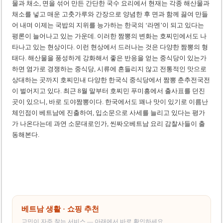
미 국방부, 육군 참모총장 임명 난항
물과 채소, 면을 섞어 만든 간단한 국수 요리에서 현재는 각종 해산물과
채소를 넣고 매운 고춧가루와 간장으로 양념한 후 면과 함께 끓여 만들
조세심판원, 배우 유연석 30억 세금 불복 청구 기각
어 내며 이제는 국밥의 지위를 능가하는 한국의 ‘라멘’이 되고 있다는
평론이 늘어나고 있는 가운데. 이러한 짬뽕의 변화는 호찌민에서도 나
타나고 있는 현상이다. 이런 현상에서 드러나는 것은 다양한 짬뽕의 형
태다. 해산물을 풍성하게 강화해서 좋은 반응을 얻는 중식당이 있는가
하면 염가로 경쟁하는 중식당, 시류에 흔들리지 않고 전통적인 맛으로
상대하는 곳까지 호찌민내 다양한 한국식 중식당에서 짬뽕 춘추전국전
이 벌어지고 있다. 최근 8월 말부터 호찌민 푸미흥에서 출사표를 던진
곳이 있으니, 바로 도야짬뽕이다. 한국에서도 꽤나 맛이 있기로 이름난
체인점이 베트남에 진출하여, 입소문으로 사세를 늘리고 있다는 평가
가 나온다는데 과연 소문대로인가, 씬짜오베트남 요리 감찰사들이 출
동해본다.
베트남 생활 · 쇼핑 추천
교민이 자주 찾는 서비스 — 아래에서 바로 확인하세요