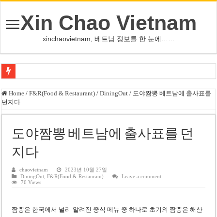
Xin Chao Vietnam
xinchaovietnam, 베트남 정보를 한 눈에……
오덕 목사, 32년 베트남 삶 담은 첫 디카시집 ‘한 컷의 서정’ 출간
Home
/
F&R(Food & Restaurant)
/
DiningOut
/
도야짬뽕 베트남에 출사표를
던지다
베트남 화학·플라스틱 기업 납세 상위 10곳 공개…절반은 국영기업
MWG 대표 “올해 이익 목표 9조2천억동, 2~3개월 조기 달성 자신”
도야짬뽕 베트남에 출사표를 던
FIFA 인판티노 회장, 유럽 축구계·북미 정치권 불신임 압박 직면
지다
미화원 쪽방 휴게실 논란…허리도 못 펴는 열악한 환경
호찌민시, 올해 국경절 연휴 5일 연속 휴무 확정… 8월 29일~9월 2일
chaovietnam
2023년 10월 27일
DiningOut
,
F&R(Food & Restaurant)
Leave a comment
76 Views
우크라이나 전황 1,623일: 키이우, 탄도미사일 요격 실패…드론, 모스크바 집
호찌민 Đá Đỏ 수로 정비 사업, 2026년 말 완공 목표
짬뽕은 한국에서 널리 알려진 중식 메뉴 중 하나로 초기의 짬뽕은 해산