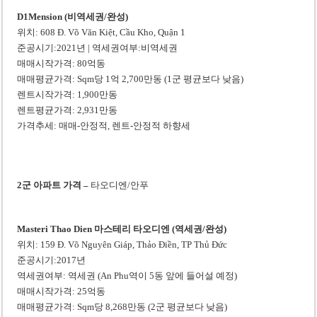
D1Mension (비역세권/완성)
위치: 608 Đ. Võ Văn Kiệt, Cầu Kho, Quận 1
준공시기:2021년 | 역세권여부:비역세권
매매시작가격: 80억동
매매평균가격: Sqm당 1억 2,700만동 (1군 평균보다 낮음)
렌트시작가격: 1,900만동
렌트평균가격: 2,931만동
가격추세: 매매-안정적, 렌트-안정적 하향세
2군 아파트 가격 –
타오디엔/안푸
Masteri Thao Dien 마스테리 타오디엔 (역세권/완성)
위치: 159 Đ. Võ Nguyên Giáp, Thảo Điền, TP Thủ Đức
준공시기:2017년
역세권여부: 역세권 (An Phu역이 5동 앞에 들어설 예정)
매매시작가격: 25억동
매매평균가격: Sqm당 8,268만동 (2군 평균보다 낮음)