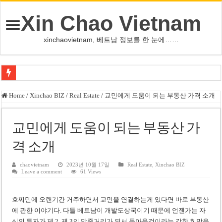
Xin Chao Vietnam
xinchaovietnam, 베트남 정보를 한 눈에……
사우디·튀르키예·파키스탄, 메카서 공동방위조약 체결
Home
/
Xinchao BIZ
/
Real Estate
/
교민에게 도움이 되는 부동산 가격 소개
오픈AI, 차세대 AI ‘아스트라’ 출시 연기…사이버공격 위험 우려
인천서 10대 아들, 말다툼 중 어머니 흉기 살해
교민에게 도움이 되는 부동산 가
U-17 여자배구 대표팀, 세계선수권 대만 3-1 제압 2연승
격 소개
글로벌 정유시설 차질 속 K-정유, 에너지 안보 핵심 자산으로 재부상
chaovietnam
2023년 10월 17일
Real Estate
,
Xinchao BIZ
Leave a comment
61 Views
美 법원, 리플렉팅 풀 훼손 용의자 공소기각…트럼프 ‘재고’ 촉구
태국 명문학교 총기난사…중학생, 교직원 등 최소 7명 살해
호찌민에 오랜기간 거주하면서 교민을 연결하는게 있다면 바로 부동산
카자흐스탄 거점 보이스피싱 조직원 4명 추가 구속
에 관한 이야기다. 다들 베트남이 개발도상국이기 때문에 언젠가는 자
신의 투자가 제 2, 제 3의 말죽거리가 되서 돌아올것이라는 강한 희망을