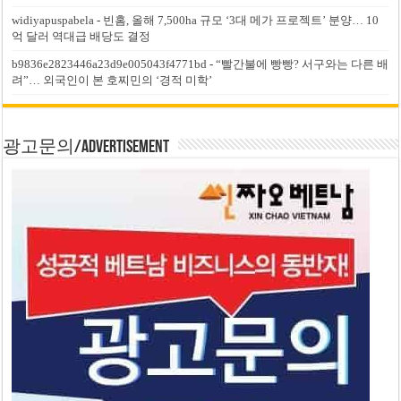
widiyapuspabela
-
빈홈, 올해 7,500ha 규모 ‘3대 메가 프로젝트’ 분양… 10
억 달러 역대급 배당도 결정
b9836e2823446a23d9e005043f4771bd
-
“빨간불에 빵빵? 서구와는 다른 배
려”… 외국인이 본 호찌민의 ‘경적 미학’
광고문의/Advertisement