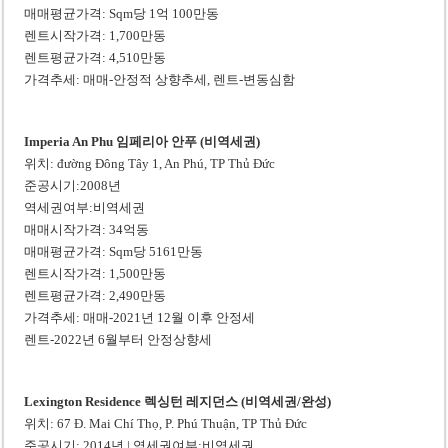
매매평균가격: Sqm당 1억 100만동
렌트시작가격: 1,700만동
렌트평균가격: 4,510만동
가격추세: 매매-안정적 상향추세, 렌트-변동심함
Imperia An Phu 임페리아 안푸 (비역세권)
위치: đường Đông Tây 1, An Phú, TP Thủ Đức
준공시기:2008년
역세권여부:비역세권
매매시작가격: 34억동
매매평균가격: Sqm당 5161만동
렌트시작가격: 1,500만동
렌트평균가격: 2,490만동
가격추세: 매매-2021년 12월 이후 안정세
렌트-2022년 6월부터 안정상향세
Lexington Residence 렉싱턴 레지던스 (비역세권/완성)
위치: 67 Đ. Mai Chí Thọ, P. Phú Thuận, TP Thủ Đức
준공시기: 2014년 | 역세권여부:비역세권