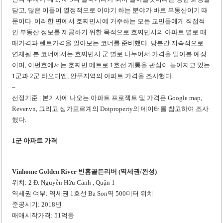
사우디·튀르키예·파키스탄, 메카 공동방위조약 체결…수니파 안보동맹 출범
담고, 많은 이들이 열정적으로 이야기 하는 분야가 바로 부동산이기 때
우크라이나 ’40일 압박 작전’ 성과와 한계
문이다. 이러한 면에서 호찌민시에 거주하는 모든 교민들에게 직접적
인 부동산 정보를 제공하기 위한 목적으로 호찌민시의 아파트 별로 매
매가격과 렌트가격을 알아보는 코너를 준비했다. 당분간 지속적으로
연재될 본 코너에서는 호찌민시 군 별로 나누어서 가격을 알아볼 예정
이며, 이번호에서는 호찌민 메트로 1호선 개통을 관심이 높아지고 있는
1군과 2군 타오디엔, 안푸지역의 아파트 가격을 조사했다.
–
선정기준 | 본기사에 나오는 아파트 프로젝트 및 가격은 Google map,
Rever.vn, 그리고 싱가포르계의 Dotproperty의 데이터를 참고하여 조사
했다.
1군 아파트 가격
Vinhome Golden River 빈홈골든리버 (역세권/완성)
위치: 2 Đ. Nguyễn Hữu Cảnh , Quận 1
역세권 여부: 역세권 1호선 Ba Son역 500미터 위치
준공시기: 2018년
매매시작가격: 51억동