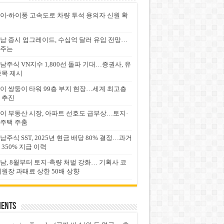
이-하이퐁 고속도로 차량 투석 용의자 신원 확
남 증시 업그레이드, 수십억 달러 유입 전망…
주는
남주식 VN지수 1,800선 돌파 기대…증권사, 유
종목 제시
이 쌍둥이 타워 99층 부지 현장…세계 최고층
 추진
이 부동산 시장, 아파트 선호도 급부상…토지·
주택 주춤
남주식 SST, 2025년 현금 배당 80% 결정…과거
 350% 지급 이력
남, 8월부터 토지·측량 처벌 강화… 기획사 코
위원장 과태료 상한 50배 상향
ents