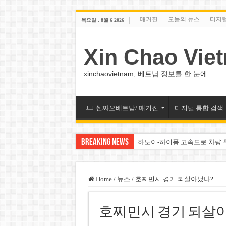
매거진
오늘의 뉴스
디지
목요일 , 8월 6 2026
Xin Chao Vie
xinchaovietnam, 베트남 정보를 한 눈에……
씬짜오베트남/ 매거진
디지털 통합 검색
Breaking News
하노이-하이퐁 고속도로 차량 
베트남 증시 업그레이드, 수십
베트남주식 VN지수 1,800선 
Home
/
뉴스
/
호찌민시 경기 되살아났나?
하노이 쌍둥이 타워 99층 부지
호찌민시 경기 되살
하노이 부동산 시장, 아파트 