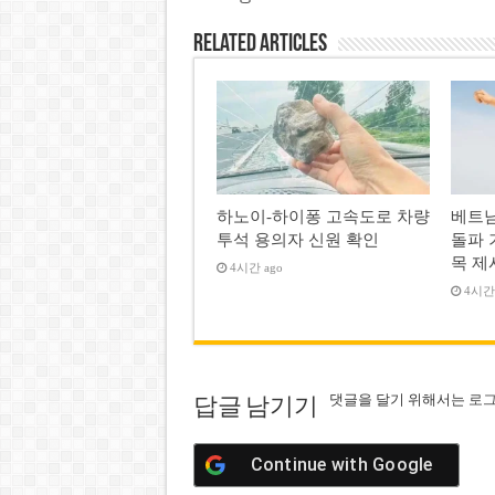
Related Articles
하노이-하이퐁 고속도로 차량
베트남
투석 용의자 신원 확인
돌파 
목 제
4시간 ago
4시간 
댓글을 달기 위해서는
로
답글 남기기
Continue with
Google