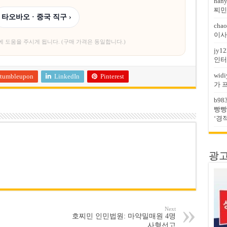
han
찌민
타오바오 · 중국 직구 ›
chao
이사
에 도움을 주시게 됩니다. (구매 가격은 동일합니다.)
jy12
인터
widi
tumbleupon
LinkedIn
Pinterest
가 
b98
빵빵
‘경
광고문
Next
호찌민 인민법원: 마약밀매원 4명
사형선고