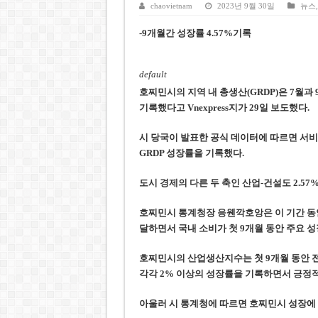
베트남주식 SST, 2025년 현금
chaovietnam
2023년 9월 30일
뉴스
베트남 전자비자 사기 웹사이트
-9개월간 성장률 4.57%기록
호주 젯스타, 내년부터 기내 수
default
베트남, 8월부터 토지·측량 처
호
찌
민시의 지역 내 총생산(GRDP)은 7월과 
호찌민시, 약 6,500㎡ 토지 
기록했
다고 Vnexpress지가 29일 보도했다
.
시 당국이 발표한
공식 데이터에 따르면 서비스
GRDP 성장률을 기록했
다.
도시 경제의 다른 두 축인 산업-건설도 2.57
호
찌
민시 통계청장 응웬깍
호앙
은 이 기간 동
달하면서 국내 소비가 첫 9개월 동안 주요 
호찌
민시의 산업생산지수는 첫 9개월 동안 전
각각 2% 이상의 성장률을 기록하면서 긍정
아울러 시 통계청에 따르면 호찌민시
성장에 