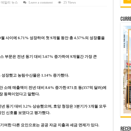
 배당 80% 결정…과거 최대 350% 지급 이력
,
데일리 뉴스
Leave a comment
25 Views
 주의…외국인 여행자 피해 경보
Curre
납칸 이용 유료화
벌 강화… 기획사 코뮌 위원장 과태료 상한 50배 상향
9월 사이에 6.71% 성장하여 첫 9개월 동안 총 4.57%의 성장률을
용도변경 승인…리조트 개발 추진
 부문은 전년 동기 대비 5.67% 증가하여 9개월간 가장 큰
% 성장했고 농림수산물은 1.14% 증가했다.
안 소매 매출액이 전년 대비 8.6% 증가한 871조 동(357억 달러)에
성장 동력이었다고
말했다.
년 동기 대비 3.2% 상승했으며, 호앙
청장
은 3분기가 3개월 모두
적인 신호를 보였다고
평가했다
.
기여한 다른 요인으로는 공공 자금 지출과 세금 면제가 있다.
Rece