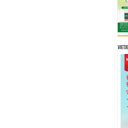
Vietj