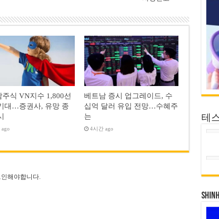
주식 VN지수 1,800선
베트남 증시 업그레이드, 수
기대…증권사, 유망 종
십억 달러 유입 전망…수혜주
시
는
테
ago
4시간 ago
그인
해야합니다.
SHIN