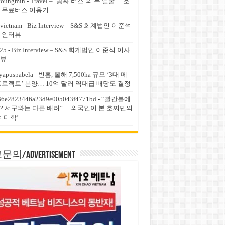
youngmin
-
Travel – ‘공짜 버스’의 두 얼굴… 호
 무료버스 이용기
vietnam
-
Biz Interview – S&S 회계법인 이준석
 인터뷰
25
-
Biz Interview – S&S 회계법인 이준석 이사
뷰
yapuspabela
-
빈홈, 올해 7,500ha 규모 ‘3대 메
프로젝트’ 분양… 10억 달러 역대급 배당도 결정
36e2823446a23d9e005043f4771bd
-
“빨간불에
? 서구와는 다른 배려”… 외국인이 본 호찌민의
적 미학’
의/Advertisement