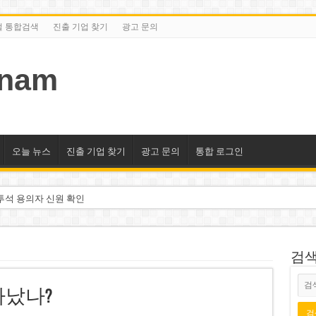
털 통합검색
진출 기업 찾기
광고 문의
tnam
오늘 뉴스
진출 기업 찾기
광고 문의
통합 로그인
투석 용의자 신원 확인
억 달러 유입 전망…수혜주는
돌파 기대…증권사, 유망 종목 제시
검색/
 현장…세계 최고층 빌딩 추진
아났나?
선호도 급부상…토지·단독주택 주춤