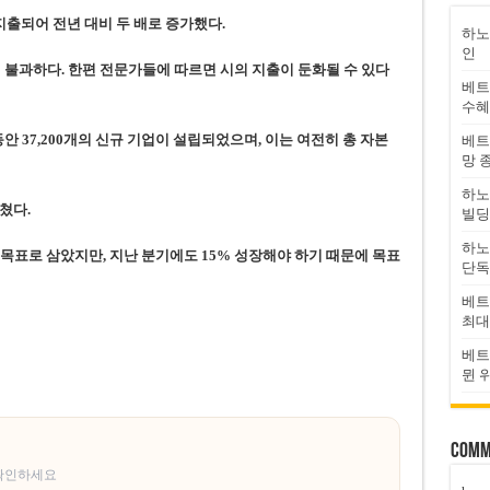
 지출되어 전년 대비 두 배로 증가했
다
.
하노
인
 불과하다.
한편 전문가들에 따르면 시의
지출이 둔화될 수 있다
베트
수혜
동안 37,200개의 신규 기업이 설립되었으며, 이는 여전히 총 자본
베트
망 
하노
쳤다.
빌딩
하노
을 목표로 삼았지만, 지난 분기에도 15% 성장해야 하기 때문에 목표
단독
베트
최대
베트
뮌 
Comm
 확인하세요