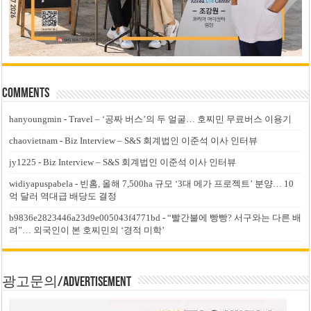
Comments
hanyoungmin
-
Travel – ‘공짜 버스’의 두 얼굴… 호찌민 무료버스 이용기
chaovietnam
-
Biz Interview – S&S 회계법인 이준석 이사 인터뷰
jy1225
-
Biz Interview – S&S 회계법인 이준석 이사 인터뷰
widiyapuspabela
-
빈홈, 올해 7,500ha 규모 ‘3대 메가 프로젝트’ 분양… 10
억 달러 역대급 배당도 결정
b9836e2823446a23d9e005043f4771bd
-
“빨간불에 빵빵? 서구와는 다른 배
려”… 외국인이 본 호찌민의 ‘경적 미학’
광고문의/Advertisement