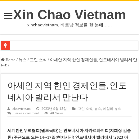
Xin Chao Vietnam
xinchaovietnam, 베트남 정보를 한 눈에……
쩐 타인 먼 베트남 국회의장 “외교 성과, 국가 위상 제고에 크게 기여”
Home
/
뉴스
/
교민 소식
/
아세안 지역 한인 경제인들, 인도네시아 발리서 만
난다
싱가포르 하오마트, 마지막 프리미엄 매장 폐점… 적자·소송 악재 속 사업 축
베트남 은행 분기 순이익 1조 동 시대…비엣콤뱅크 등 5곳 돌파
아세안 지역 한인 경제인들, 인도
PNJ, 다이아몬드 밀수 여파에 2분기 적자… 10월 임시 주총 개최
네시아 발리서 만난다
팜 녓 브엉 빈그룹 회장 딸, 그룹 계열사 경영에 첫 등장
케펠, 투티엠 엠파이어시티 지분 전량 2억7000만 달러에 매각
chaovietnam
2023년 9월 15일
교민 소식
,
뉴스
,
데일리 뉴스
Leave a comment
40 Views
베트남 MB은행, 2026년 수익 목표 자신…부동산 대출 비율 13% 고수
베트남주식 HAT, 15년 연속 현금 배당…주당 3,000동 지급
세계한인무역협회(월드옥타)는 인도네시아 자카르타지회(지회장 김종
헌) 주관으로 오는 14∼17일(현지시간) 인도네시아 발리에서 ‘2023 아