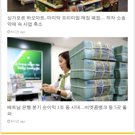
싱가포르 하오마트, 마지막 프리미엄 매장 폐점… 적자·소송
악재 속 사업 축소
8시간 ago
베트남 은행 분기 순이익 1조 동 시대…비엣콤뱅크 등 5곳 돌
파
8시간 ago