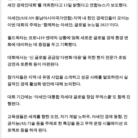
‘1,000억 달러 남북고속철 투자’ 호언장담 메콜로르 회장 체포
세안 경제인대회’를 개최한다고 13일 밝혔다
고 연합뉴스가 보도했다.
베트남 세무당국, 납세자 정보 공개 기준·절차 명확화
아세안(ASEAN·동남아시아국가연합) 지역 내 한인 경제인들이 모이는
이번 대회의 주제는 ‘함께하는 아세안, 글로벌 뉴노멀 2023’이다.
월드옥타는 코로나19 엔데믹 상황에 맞춰 새로운 글로벌 경제 환경 변
화에 대비하는 데 중점을 두고 기획했다.
대회에서는 ‘신 글로벌 공급망 다변화 대응’을 위한 현지 전문가 초빙
강연과 토론회 등이 마련된다.
참가자들은 지역 내 유명 사업을 소개하고 성공 사례를 발표하면서 실
질적인 경제 활성화 방안에 대해 논의한다.
대회 기간에는 ‘아세안 대통합 차세대 글로벌 창업 무역스쿨’도 함께 진
행된다.
교육생들은 세계를 향한 도전, 자기 계발 노하우, 아세안 경제 동향, 인
공지능(AI) 기술 등을 주제로 한 특강을 듣고 무역 운영 시뮬레이션 프
로젝트 등을 하게 된다.