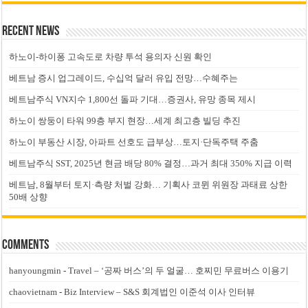
Recent News
하노이-하이퐁 고속도로 차량 투석 용의자 신원 확인
베트남 증시 업그레이드, 수십억 달러 유입 전망…수혜주는
베트남주식 VN지수 1,800선 돌파 기대…증권사, 유망 종목 제시
하노이 쌍둥이 타워 99층 부지 현장…세계 최고층 빌딩 추진
하노이 부동산 시장, 아파트 선호도 급부상…토지·단독주택 주춤
베트남주식 SST, 2025년 현금 배당 80% 결정…과거 최대 350% 지급 이력
베트남, 8월부터 토지·측량 처벌 강화… 기획사 코뮌 위원장 과태료 상한
50배 상향
Comments
hanyoungmin
-
Travel – ‘공짜 버스’의 두 얼굴… 호찌민 무료버스 이용기
chaovietnam
-
Biz Interview – S&S 회계법인 이준석 이사 인터뷰