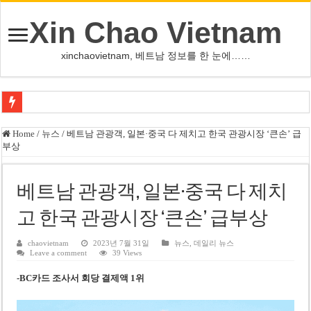
Xin Chao Vietnam
xinchaovietnam, 베트남 정보를 한 눈에……
하노이-하이퐁 고속도로 차량 투석 용의자 신원 확인
Home
/
뉴스
/
베트남 관광객, 일본·중국 다 제치고 한국 관광시장 ‘큰손’ 급
부상
베트남 증시 업그레이드, 수십억 달러 유입 전망…수혜주는
베트남주식 VN지수 1,800선 돌파 기대…증권사, 유망 종목 제시
베트남 관광객, 일본·중국 다 제치
하노이 쌍둥이 타워 99층 부지 현장…세계 최고층 빌딩 추진
고 한국 관광시장 ‘큰손’ 급부상
하노이 부동산 시장, 아파트 선호도 급부상…토지·단독주택 주춤
베트남주식 SST, 2025년 현금 배당 80% 결정…과거 최대 350% 지급 이력
chaovietnam
2023년 7월 31일
뉴스
,
데일리 뉴스
Leave a comment
39 Views
베트남 전자비자 사기 웹사이트 주의…외국인 여행자 피해 경보
-BC카드 조사서 회당 결제액 1위
호주 젯스타, 내년부터 기내 수납칸 이용 유료화