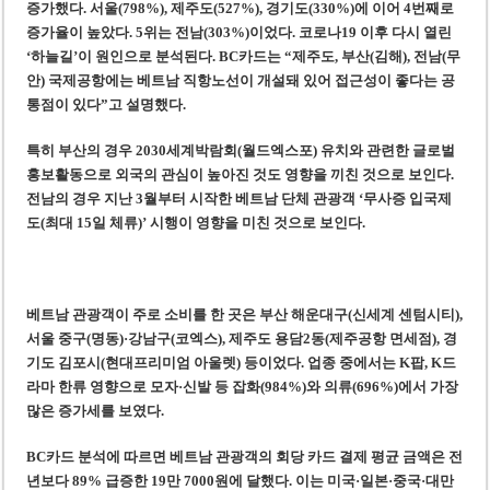
증가했다. 서울(798%), 제주도(527%), 경기도(330%)에 이어 4번째로
증가율이 높았다. 5위는 전남(303%)이었다. 코로나19 이후 다시 열린
‘하늘길’이 원인으로 분석된다. BC카드는 “제주도, 부산(김해), 전남(무
안) 국제공항에는 베트남 직항노선이 개설돼 있어 접근성이 좋다는 공
통점이 있다”고 설명했다.
특히 부산의 경우 2030세계박람회(월드엑스포) 유치와 관련한 글로벌
홍보활동으로 외국의 관심이 높아진 것도 영향을 끼친 것으로 보인다.
전남의 경우 지난 3월부터 시작한 베트남 단체 관광객 ‘무사증 입국제
도(최대 15일 체류)’ 시행이 영향을 미친 것으로 보인다.
베트남 관광객이 주로 소비를 한 곳은 부산 해운대구(신세계 센텀시티),
서울 중구(명동)·강남구(코엑스), 제주도 용담2동(제주공항 면세점), 경
기도 김포시(현대프리미엄 아울렛) 등이었다. 업종 중에서는 K팝, K드
라마 한류 영향으로 모자·신발 등 잡화(984%)와 의류(696%)에서 가장
많은 증가세를 보였다.
BC카드 분석에 따르면 베트남 관광객의 회당 카드 결제 평균 금액은 전
년보다 89% 급증한 19만 7000원에 달했다. 이는 미국·일본·중국·대만